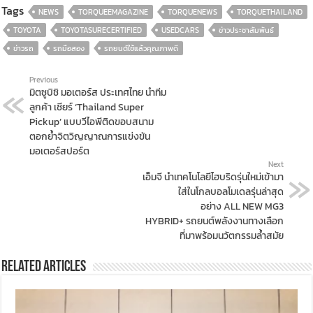
Tags
NEWS
TORQUEEMAGAZINE
TORQUENEWS
TORQUETHAILAND
TOYOTA
TOYOTASURECERTIFIED
USEDCARS
ข่าวประชาสัมพันธ์
ข่าวรถ
รถมือสอง
รถยนต์ใช้แล้วคุณภาพดี
Previous
มิตซูบิชิ มอเตอร์ส ประเทศไทย นำทีม
ลูกค้า เชียร์ ‘Thailand Super
Pickup’ แบบวีไอพีติดขอบสนาม
ตอกย้ำจิตวิญญาณการแข่งขัน
มอเตอร์สปอร์ต
Next
เอ็มจี นำเทคโนโลยีไฮบริดรุ่นใหม่เข้ามา
ใส่ในโกลบอลโมเดลรุ่นล่าสุด
อย่าง ALL NEW MG3
HYBRID+ รถยนต์พลังงานทางเลือก
ที่มาพร้อมนวัตกรรมล้ำสมัย
Related Articles