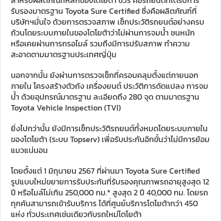
สำหรับผลิตภัณฑ์หลักของโตโยต้า ชัวร์ คือรถยนต์ที่ได้รับการ
รับรองมาตรฐาน Toyota Sure Certified ซึ่งคือผลิตภัณฑ์ที่
บริษัทฯมั่นใจ ด้วยการตรวจสภาพ เช็กประวัติรถยนต์อย่างครบ
ถ้วนโดยระบบภายในของโตโยต้าว่าไม่ผ่านการจมน้ำ ชนหนัก
หรือเคยผ่านการกรอไมล์ รวมถึงมีการปรับสภาพ ทำความ
สะอาดตามมาตรฐานประเทศญี่ปุ่น
นอกจากนั้น ยังผ่านการตรวจเช็กที่ครอบคลุมตั้งแต่ภายนอก
ภายใน โครงสร้างตัวถัง เครื่องยนต์ ประวัติการดัดแปลง การจม
น้ำ ด้วยอุปกรณ์มาตรฐาน ละเอียดถึง 280 จุด ตามมาตรฐาน
Toyota Vehicle Inspection (TVI)
ยิ่งไปกว่านั้น ยังมีการเช็กประวัติรถยนต์ทั้งหมดโดยระบบภายใน
ของโตโยต้า (ระบบ Topserv) เพื่อรับประกันอีกขั้นว่าไม่มีการย้อม
แมวแน่นอน
โดยตั้งแต่ 1 มิถุนายน 2567 ที่ผ่านมา Toyota Sure Certified
รูปแบบใหม่ขยายการรับประกันที่รับรองคุณภาพรถอายุสูงสุด 12
ปี หรือไมล์ไม่เกิน 250,000 กม.* สูงสุด 2 ปี 40,000 กม. โดยรถ
ทุกคันสามารถเข้ารับบริการ ได้ที่ศูนย์บริการโตโยต้ากว่า 450
แห่ง ทั่วประเทศเช่นเดียวกับรถใหม่โตโยต้า