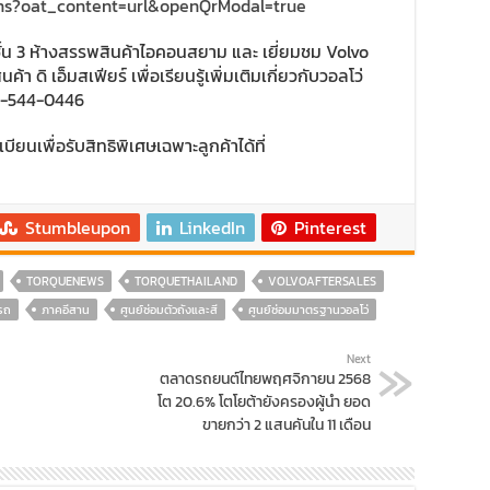
nns?oat_content=url&openQrModal=true
ชั้น 3 ห้างสรรพสินค้าไอคอนสยาม และ เยี่ยมชม Volvo
า ดิ เอ็มสเฟียร์ เพื่อเรียนรู้เพิ่มเติมเกี่ยวกับวอลโว่
02-544-0446
ียนเพื่อรับสิทธิพิเศษเฉพาะลูกค้าได้ที่
Stumbleupon
LinkedIn
Pinterest
TORQUENEWS
TORQUETHAILAND
VOLVOAFTERSALES
วรถ
ภาคอีสาน
ศูนย์ซ่อมตัวถังและสี
ศูนย์ซ่อมมาตรฐานวอลโว่
Next
ตลาดรถยนต์ไทยพฤศจิกายน 2568
โต 20.6% โตโยต้ายังครองผู้นำ ยอด
ขายกว่า 2 แสนคันใน 11 เดือน