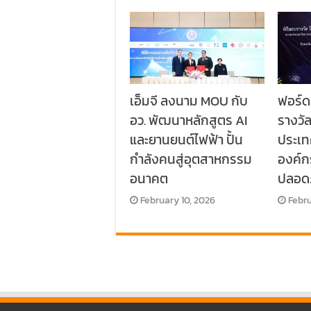
เอ็มจี ลงนาม MOU กับ
ฟอร์ด
อว. พัฒนาหลักสูตร AI
รางวั
และยานยนต์ไฟฟ้า ปั้น
ประเท
กำลังคนสู่อุตสาหกรรม
องค์
อนาคต
ปลอด
February 10, 2026
Febru