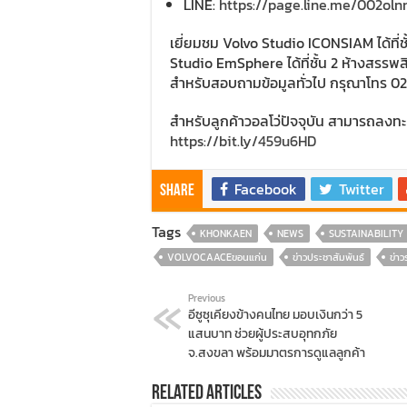
LINE:
https://page.line.me/002ol
เยี่ยมชม Volvo Studio ICONSIAM ได้ที่
Studio EmSphere ได้ที่ชั้น 2 ห้างสรรพสินค้
สำหรับสอบถามข้อมูลทั่วไป กรุณาโทร 
สำหรับลูกค้าวอลโว่ปัจจุบัน สามารถลงทะเบ
https://bit.ly/459u6HD
Facebook
Twitter
Share
Tags
KHONKAEN
NEWS
SUSTAINABILITY
VOLVOCAACEขอนแก่น
ข่าวประชาสัมพันธ์
ข่า
Previous
อีซูซุเคียงข้างคนไทย มอบเงินกว่า 5
แสนบาท ช่วยผู้ประสบอุทกภัย
จ.สงขลา พร้อมมาตรการดูแลลูกค้า
Related Articles