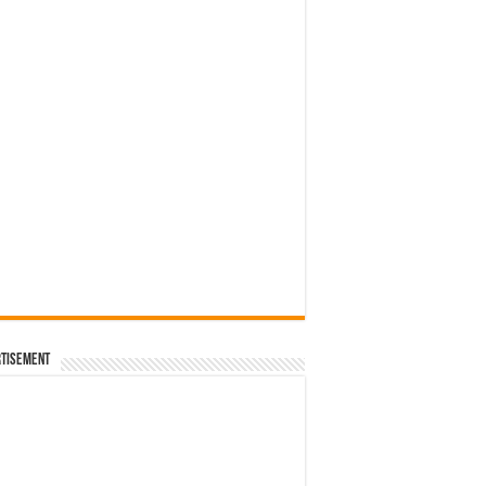
 – เวียดนาม
โลเมตร
่นพิเศษ ฉลองครบรอบ 10 ปี RS Q3 Sportback edition 10
นต์แคน แก่นคูน
tisement