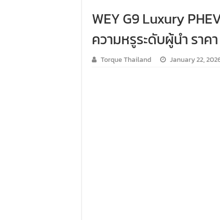
คาราวาน ISUZU 2.2 Ddi MAXFORCE ท่
WEY G9 Luxury PHEV 
รีวิว ลองขับรถกระบะรุ่นพิเศษ FORD
ความหรูระดับผู้นำ ราคา
ทริปแอ่วเหนือสุดพีค! เส้นทางเชียงให
Torque Thailand
January 22, 202
ขับ “NEW! ISUZU V-CROSS 4×4” ไปร่วมก
Audi Road to Korat ยกทัพขบวนอาวดี้กว่า
ขับ ฟอร์ด เรนเจอร์ บุกอีสาน กับกิจกรร
ขับ ISUZU V-CROSS 4X4 ลุยลาวใต้ พิสูจ
รีวิว ลองขับ กิจกรรม “MG EV FAMILY