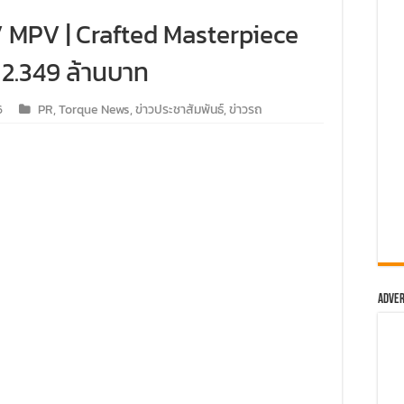
องเที่ยวสัมผัสประสบการณ์ความเหนือระดับในเส้นทางประเทศจีน
MPV | Crafted Masterpiece
 RANGER MS-RT ครั้งแรกในสนามแข่ง
 2.349 ล้านบาท
ม่-เชียงรายกับ MU-X “THE NEXT PEAK” ระยะทางรวมกว่า 250 กิ
6
PR
,
Torque News
,
ข่าวประชาสัมพันธ์
,
ข่าวรถ
ันสร้างถนนขึ้นดอย ส่งท้ายปีกับทริปดีต่อใจ
 60 คัน เยี่ยมชม อาวดี้ โคราช ปักธงอีสานตอนล่าง พร้อมเปิดตัวรุ
ม ‘ฟอร์ด เรนเจอร์ แกร่ง…พร้อมลุย’ กับคอนเสิร์ตสุดยิ่งใหญ่ ของม
น์ตัวจริงทุกเส้นทาง
 TRIP” ครั้งแรกของการรวมพลรถไฟฟ้าแบรนด์ เอ็มจี
Adver