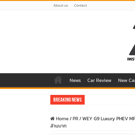
About us
Contact
News
Car Review
New Ca
Breaking News
รีวิว Honda e:N1 EV 100% – SUV ไฟฟ้า 2
Home
/
PR
/
WEY G9 Luxury PHEV MPV 
รีวิว ลองขับ All New GWM HAVAL H6 ปร
ล้านบาท