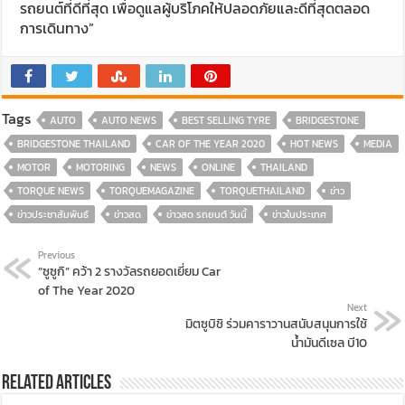
รถยนต์ที่ดีที่สุด เพื่อดูแลผู้บริโภคให้ปลอดภัยและดีที่สุดตลอด
การเดินทาง”
Tags
AUTO
AUTO NEWS
BEST SELLING TYRE
BRIDGESTONE
BRIDGESTONE THAILAND
CAR OF THE YEAR 2020
HOT NEWS
MEDIA
MOTOR
MOTORING
NEWS
ONLINE
THAILAND
TORQUE NEWS
TORQUEMAGAZINE
TORQUETHAILAND
ข่าว
ข่าวประชาสัมพันธ์
ข่าวสด
ข่าวสด รถยนต์ วันนี้
ข่าวในประเทศ
Previous
“ซูซูกิ” คว้า 2 รางวัลรถยอดเยี่ยม Car
of The Year 2020
Next
มิตซูบิชิ ร่วมคาราวานสนับสนุนการใช้
น้ำมันดีเซล บี10
Related Articles