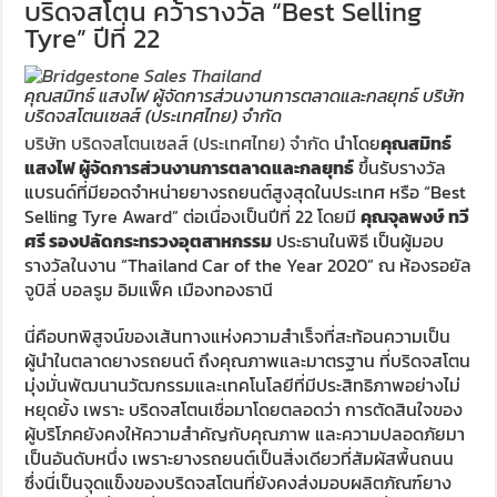
บริดจสโตน คว้ารางวัล “Best Selling
Tyre” ปีที่ 22
คุณสมิทธ์ แสงไฟ ผู้จัดการส่วนงานการตลาดและกลยุทธ์ บริษัท
บริดจสโตนเซลส์ (ประเทศไทย) จำกัด
บริษัท บริดจสโตนเซลส์ (ประเทศไทย) จำกัด
นำโดย
คุณสมิทธ์
แสงไฟ ผู้จัดการส่วนงานการตลาดและกลยุทธ์
ขึ้นรับรางวัล
แบรนด์ที่มียอดจำหน่ายยางรถยนต์สูงสุดในประเทศ หรือ “Best
Selling Tyre Award” ต่อเนื่องเป็นปีที่ 22 โดยมี
คุณจุลพงษ์ ทวี
ศรี รองปลัดกระทรวงอุตสาหกรรม
ประธานในพิธี เป็นผู้มอบ
รางวัลในงาน “Thailand Car of the Year 2020” ณ ห้องรอยัล
จูบิลี่ บอลรูม อิมแพ็ค เมืองทองธานี
นี่คือบทพิสูจน์ของเส้นทางแห่งความสำเร็จที่สะท้อนความเป็น
ผู้นำในตลาดยางรถยนต์ ถึงคุณภาพและมาตรฐาน ที่บริดจสโตน
มุ่งมั่นพัฒนานวัฒกรรมและเทคโนโลยีที่มีประสิทธิภาพอย่างไม่
หยุดยั้ง เพราะ บริดจสโตนเชื่อมาโดยตลอดว่า การตัดสินใจของ
ผู้บริโภคยังคงให้ความสำคัญกับคุณภาพ และความปลอดภัยมา
เป็นอันดับหนึ่ง เพราะยางรถยนต์เป็นสิ่งเดียวที่สัมผัสพื้นถนน
ซึ่งนี่เป็นจุดแข็งของบริดจสโตนที่ยังคงส่งมอบผลิตภัณฑ์ยาง