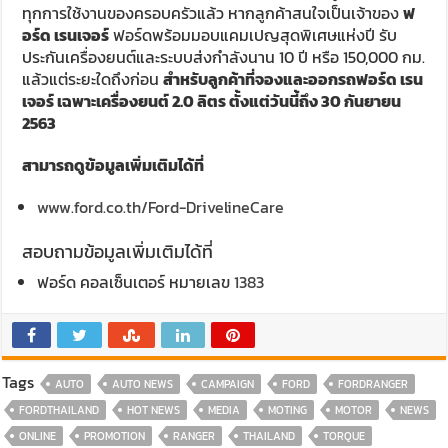
ทุกการใช้งานของครอบครัวแล้ว หากลูกค้าสนใจเป็นเจ้าของ
ฟ
อร์ด เรนเจอร์
ฟอร์ดพร้อมมอบแคมเปญสุดพิเศษแห่งปี รับ
ประกันเครื่องยนต์และระบบส่งกำลังนาน 10 ปี หรือ 150,000 กม.
แล้วแต่ระยะใดถึงก่อน
สำหรับลูกค้าที่จองและออกรถฟอร์ด เรน
เจอร์ เฉพาะเครื่องยนต์ 2.0 ลิตร ตั้งแต่วันนี้ถึง 30 กันยายน
2563
สามารถดูข้อมูลเพิ่มเติมได้ที่
www.ford.co.th/Ford-DrivelineCare
สอบถามข้อมูลเพิ่มเติมได้ที่
ฟอร์ด คอลเซ็นเตอร์ หมายเลข
1383
Tags
AUTO
AUTO NEWS
CAMPAIGN
FORD
FORDRANGER
FORDTHAILAND
HOT NEWS
MEDIA
MOTING
MOTOR
NEWS
ONLINE
PROMOTION
RANGER
THAILAND
TORQUE