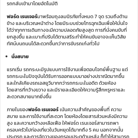
รถกลับเข้ามาโดยอัตโนมัติ
ฟอร์ด เรนเจอร์
มาพร้อมถุงลมนิรภัยทั้งหมด 7 จุด รวมถึงด้าน
ข้าง และบริเวณหน้าต่าง โดยมีระบบช่วยโทรฉุกเฉินเพื่อให้มั่นใจ
ได้ว่าทุกการเดินทางจะมีความปลอดภัยสูงสุด การที่นั่งคนขับที่
ยกสูงขึ้น และเบาะที่ปรับได้ตามสรีระทำให้คนขับอาจจะเห็นวิสัย
ทัศน์บนถนนได้สะดวกขึ้นกว่าการขับรถเก๋งทั่วไป
นั่งสบาย
แรกเริ่ม รถกระบะมีรูปแบบการใช้งานเพื่อตอบโจทย์พื้นฐาน แต่
รถกระบะในปัจจุบันได้รับการออกแบบมาอย่างปราณีตมากขึ้น
และใกล้เคียงรถเอสยูวีมากกว่ารถกระบะในอดีต ด้วยห้อง
โดยสารที่กว้างขวาง และมีรายละเอียดให้ความรู้สึกหรูหราและ
สะดวกสบายมากยิ่งขึ้น
ภายในของ
ฟอร์ด เรนเจอร์
เน้นความสำคัญของพื้นที่ ความ
สบาย และการใช้งานที่สะดวก โดยห้องโดยสารส่วนหลังมีความ
สูง และความกว้างเหลือเฟือ ให้ฟอร์ด เรนเจอร์สามารถพา
ครอบครัวไปท่องเที่ยวในวันหยุดได้มากถึง 5 คน นอกจากนั้น
ประตูรถ และการจัดวางของกรอบประตูด้านหลัง ก็ทำให้สามารถ