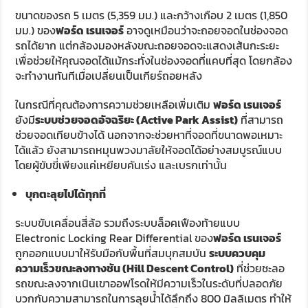
ขนาดของรถ 5 เมตร (5,359 มม.) และกว้างเกือบ 2 เมตร (1,850
มม.) ของ
ฟอร์ด เรนเจอร์
อาจดูเหมือนว่าจะถอยจอดในช่องจอด
รถได้ยาก แต่กล้องมองหลังขณะถอยจอดจะแสดงเส้นกะระยะ
เพื่อช่วยให้คุณจอดได้แม้กระทั่งในช่องจอดที่แคบที่สุด โดยกล้อง
จะทำงานทันทีเมื่อเปลี่ยนเป็นเกียร์ถอยหลัง
ในกรณีที่คุณต้องการความช่วยเหลือเพิ่มเติม
ฟอร์ด เรนเจอร์
ยังมี
ระบบช่วยจอดอัจฉริยะ (Active Park Assist)
ที่สามารถ
ช่วยจอดเทียบข้างได้ นอกจากจะช่วยหาที่จอดที่ขนาดพอเหมาะ
ได้แล้ว ยังสามารถหมุนพวงมาลัยให้จอดได้อย่างสมบูรณ์แบบ
โดยผู้ขับขี่เพียงแค่เหยียบคันเร่ง และเบรกเท่านั้น
บุกตะลุยไปได้ทุกที่
ระบบขับเคลื่อนสี่ล้อ รวมถึงระบบล็อคเฟืองท้ายแบบ
Electronic Locking Rear Differential ของ
ฟอร์ด เรนเจอร์
ถูกออกแบบมาให้รับมือกับพื้นที่สมบุกสมบัน
ระบบควบคุม
ความเร็วขณะลงทางชัน (Hill Descent Control)
ที่ช่วยชะลอ
รถขณะลงจากเนินเขาออฟโรดให้มีความเร็วในระดับที่ปลอดภัย
บวกกับความสามารถในการลุยน้ำได้ลึกถึง 800 มิลลิเมตร ทำให้