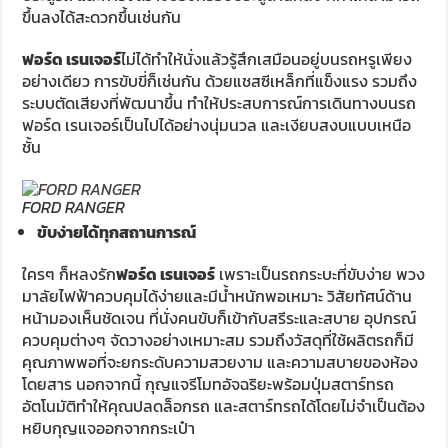
ขึ้นลงได้สะดวกขึ้นเช่นกัน
ฟอร์ด เรนเจอร์
ไม่ได้ทำให้นั่งแล้วรู้สึกเสมือนอยู่บนรถหรูเพียง
อย่างเดียว การขับขี่ก็เช่นกัน ด้วยแชสซีเหล็กที่แข็งแรง รวมถึง
ระบบตัดเสียงที่พัฒนาขึ้น ทำให้ประสบการณ์การเดินทางบนรถ
ฟอร์ด เรนเจอร์เป็นไปได้อย่างนุ่มนวล และเงียบสงบแบบเหนือ
ชั้น
FORD RANGER
ขับง่ายได้ทุกสถานการณ์
ใครๆ ก็หลงรัก
ฟอร์ด เรนเจอร์
เพราะเป็นรถกระบะที่ขับง่าย พวง
มาลัยไฟฟ้าควบคุมได้ง่ายและมีน้ำหนักพอเหมาะ วิสัยทัศน์ด้าน
หน้ามองเห็นชัดเจน ที่นั่งคนขับก็เข้ากับสรีระและสบาย อุปกรณ์
ควบคุมต่างๆ จัดวางอย่างเหมาะสม รวมถึงวัสดุที่ใช้ผลิตรถก็มี
คุณภาพพอที่จะยกระดับความสวยงาม และความสบายของห้อง
โดยสาร นอกจากนี้ กุญแจรีโมทอัจฉริยะพร้อมปุ่มสตาร์ทรถ
อัตโนมัติทำให้คุณปลดล็อกรถ และสตาร์ทรถได้โดยไม่จำเป็นต้อง
หยิบกุญแจออกจากกระเป๋า