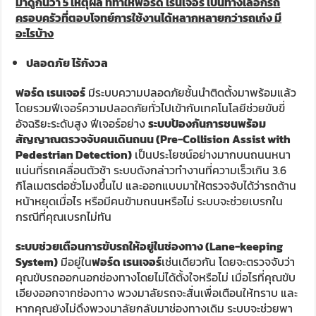
มาดูกันว่า 5 เหตุผล ที่ทำให้ฟอร์ด เรนเจอร์ เป็นทางเลือกรถ
ครอบครัวที่ตอบโจทย์การใช้งานได้หลากหลายกว่ารถเก๋ง มี
อะไรบ้าง
ปลอดภัย ไร้กังวล
ฟอร์ด เรนเจอร์
มีระบบความปลอดภัยชั้นนำติดตั้งมาพร้อมแล้ว
โดยรวมฟีเจอร์ความปลอดภัยทั่วไปเข้ากับเทคโนโลยีช่วยขับขี่
อัจฉริยะระดับสูง ฟีเจอร์อย่าง
ระบบป้องกันการชนพร้อม
สัญญาณตรวจจับคนเดินถนน (Pre-Collision Assist with
Pedestrian Detection)
เป็นประโยชน์อย่างมากบนถนนหนา
แน่นที่รถเคลื่อนตัวช้า ระบบดังกล่าวทำงานที่ความเร็วเกิน 3.6
กิโลเมตรต่อชั่วโมงขึ้นไป และออกแบบมาให้ตรวจจับได้ว่ารถด้าน
หน้าหยุดเมื่อไร หรือมีคนข้ามถนนหรือไม่ ระบบจะช่วยเบรกใน
กรณีที่คุณเบรกไม่ทัน
ระบบช่วยเตือนการขับรถให้อยู่ในช่องทาง (Lane-keeping
System)
มีอยู่ใน
ฟอร์ด เรนเจอร์
เช่นเดียวกัน โดยจะตรวจจับว่า
คุณขับรถออกนอกช่องทางโดยไม่ได้ตั้งใจหรือไม่ เมื่อไรที่คุณขับ
เอียงออกจากช่องทาง พวงมาลัยรถจะสั่นเพื่อเตือนให้ทราบ และ
หากคุณยังไม่ดึงพวงมาลัยกลับมาช่องทางเดิม ระบบจะช่วยพา