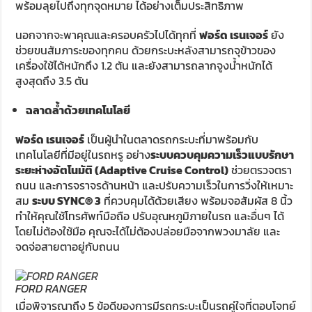
พร้อมลุยไปถึงทุกจุดหมาย ได้อย่างเต็มประสิทธิภาพ
นอกจากจะพาคุณและครอบครัวไปได้ทุกที่
ฟอร์ด เรนเจอร์
ยัง
ช่วยขนสัมภาระของทุกคน ด้วยกระบะหลังสามารถจุข้าวของ
เครื่องใช้ได้หนักถึง 1.2 ตัน และยังสามารถลากจูงน้ำหนักได้
สูงสุดถึง 3.5 ตัน
ฉลาดล้ำด้วยเทคโนโลยี
ฟอร์ด เรนเจอร์
เป็นผู้นำในตลาดรถกระบะที่มาพร้อมกับ
เทคโนโลยีที่มีอยู่ในรถหรู อย่าง
ระบบควบคุมความเร็วแบบรักษา
ระยะห่างอัตโนมัติ (Adaptive Cruise Control)
ช่วยตรวจตรา
ถนน และการจราจรด้านหน้า และปรับความเร็วในการวิ่งให้เหมาะ
สม
ระบบ SYNC® 3
ที่ควบคุมได้ด้วยเสียง พร้อมจอสัมผัส 8 นิ้ว
ทำให้คุณใช้โทรศัพท์มือถือ ปรับอุณหภูมิภายในรถ และอื่นๆ ได้
โดยไม่ต้องใช้มือ คุณจะได้ไม่ต้องปล่อยมือจากพวงมาลัย และ
จดจ่อสายตาอยู่กับถนน
FORD RANGER
เมื่อพิจารณาถึง 5 ข้อดีของการมีรถกระบะเป็นรถคู่ใจที่ตอบโจทย์