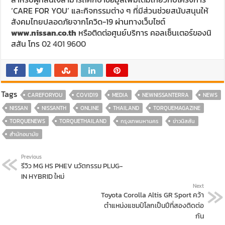
‘CARE FOR YOU’ และกิจกรรมต่าง ๆ ที่มีส่วนช่วยสนับสนุนให้
สังคมไทยปลอดภัยจากโควิด-19 ผ่านทางเว็บไซต์
www.nissan.co.th
หรือติดต่อศูนย์บริการ คอลเซ็นเตอร์ของนิ
สสัน โทร
02 401 9600
Tags
CAREFORYOU
COVID19
MEDIA
NEWNISSANTERRA
NEWS
NISSAN
NISSANTH
ONLINE
THAILAND
TORQUEMAGAZINE
TORQUENEWS
TORQUETHAILAND
กรุงเทพมหานคร
ข่าวนิสสัน
สำนักอนามัย
Previous
รีวิว MG HS PHEV นวัตกรรม PLUG-
IN HYBRID ใหม่
Next
Toyota Corolla Altis GR Sport คว้า
ตำแหน่งแชมป์โลกเป็นปีที่สองติดต่อ
กัน