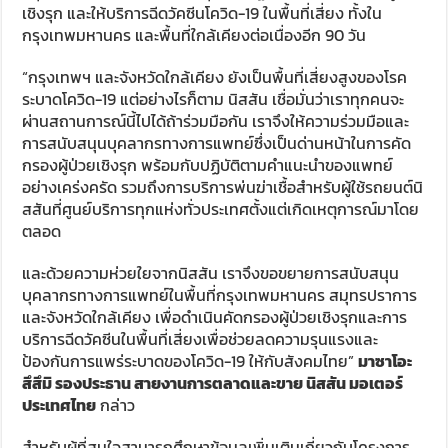
เชิงรุก และให้บริการฉีดวัคซีนโควิด-19 ในพื้นที่เสี่ยง ทั้งใน
กรุงเทพมหานคร และพื้นที่ใกล้เคียงต่อเนื่องอีก 90 วัน
“กรุงเทพฯ และจังหวัดใกล้เคียง ยังเป็นพื้นที่เสี่ยงสูงของโรค
ระบาดโควิด-19 แต่อย่างไรก็ตาม นิสสัน เชื่อมั่นว่าเราทุกคนจะ
ผ่านสถานการณ์นี้ไปได้ถ้าร่วมมือกัน เราจึงให้ความร่วมมือและ
การสนับสนุนบุคลากรทางการแพทย์ซึ่งเป็นด่านหน้าในการคัด
กรองผู้ป่วยเชิงรุก พร้อมกับปฏิบัติตามคำแนะนำของแพทย์
อย่างเคร่งครัด รวมถึงการบริการพ่นฆ่าเชื้อสำหรับผู้ใช้รถยนต์นิ
สสันที่ศูนย์บริการทุกแห่งทั่วประเทศตั้งแต่เกิดเหตุการณ์มาโดย
ตลอด
และด้วยความห่วยใยจากนิสสัน เราจึงขอขยายการสนับสนุน
บุคลากรทางการแพทย์ในพื้นที่กรุงเทพมหานคร สมุทรปราการ
และจังหวัดใกล้เคียง เพื่อดำเนินคัดกรองผู้ป่วยเชิงรุกและการ
บริการฉีดวัคซีนในพื้นที่เสี่ยงเพื่อช่วยลดความรุนแรงและ
ป้องกันการแพร่ระบาดของโควิด-19 ให้กับสังคมไทย”
มาซาโอะ
สึสึมิ รองประธาน สายงานการตลาดและขาย นิสสัน มอเตอร์
ประเทศไทย
กล่าว
สำหรับผู้ที่สนใจสามารถศึกษาข้อมูลเพิ่มเติมเกี่ยวกับโครงการ