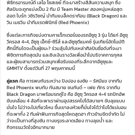
พิธีกรอารมณ์ดี เลโอ โซสเซย์ ที่จะมาสร้างสีสันความสนุก ซึ่ง
ศิลปินจะถูกแบ่งเป็น 2 ทีม มี Team Master สองหนุ่มหล่อสุด
ฮอต ไบร์ท วชิรวิชญ์ นำทีมแบล็คดราก้อน (Black Dragon) และ
วิน เมธวิน นำทีมเรดฟินิกซ์ (Red Phoenix)
ซึ่งแต่ละภารกิจแบ่งตามคาแร็กเตอร์ของรถอีซูซุ 3 รุ่น ได้แก่ อีซูซุ
วีครอส 4×4, อีซูซุ เอ็กซ์-ซีรี่ส์ และอีซูซุดีแมคซ์ รุ่นเกียร์อัตโนมัติ
ศึกนี้ทีมใดจะเป็นผู้ชนะ? ร่วมลุ้นไปกับเหล่าศิลปินชื่อดังที่จะมา
พิชิตภารกิจสุดมัน และชิงเงินรางวัลเพื่อนำไปบริจาคการกุศล
และผู้ชมสามารถร่วมสนุกเพื่อรับของที่ระลึกจากอีซูซุและ
GMMTV ตั้งแต่วันที่ 27 พฤษภาคมนี้
คู่แรก
คือ การพบกันระหว่าง ปิงปอง ธงชัย – รัศมีแข จากทีม
Red Phoenix พบกับ กันสมาย ชนกันต์ – เฟย ภัทร จากทีม
Black Dragon มาพร้อมรถคู่ใจ คือ อีซูซุ วีครอส 4×4 รถปิกอัพ
ขับเคลื่อน 4 ล้อที่จะพาเราผ่านอุปสรรคไปได้สบายๆ ขับลุยแบบ
มั่นใจ ไม่ว่าจะไปเที่ยวไหน ขึ้นเขาลงห้วยก็มั่นใจได้ว่าไปได้แน่นอน
ที่จะพาทั้ง 2 ทีมฝ่าฟันภารกิจสุดโหดสุดฮา ก้าวข้ามขีดจำกัด ไม่
ว่าจะเป็นทางที่สูงชัน ทางขรุขระลาดเอียง ทางลุยน้ำ และ
กิจกรรมวัดใจอีกมากมาย