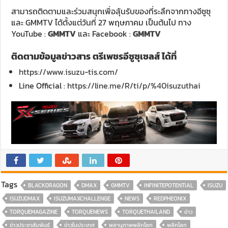
สามารถติดตามและร่วมสนุกเพื่อลุ้นรับของที่ระลึกจากทางอีซูซุ
และ GMMTV ได้ตั้งแต่วันที่ 27 พฤษภาคม เป็นต้นไป ทาง
YouTube :
GMMTV
และ Facebook :
GMMTV
ติดตามข้อมูลข่าวสาร ตรีเพชรอีซูซุเซลส์ ได้ที่
https://www.isuzu-tis.com/
Line Official :
https://line.me/R/ti/p/%40isuzuthai
Tags
BLACKDRAGON
DMAX
GMMTV
INFINITEPOTENTIAL
ISUZU
ISUZUDMAX
ISUZUMAXCHALLENGE
NEWS
REDPHEONIX
TORQUEMAGAZINE
TORQUENEWS
TORQUETHAILAND
ข่าว
ข่าวประชาสัมพันธ์
ข่าวในประเทศ
พลานุภาพพลิกโลก
พลิกโลก