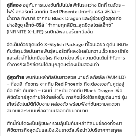
คู่ที่สอง
อยู่กับการแข่งขันที่มันไม่แพ้กันระหว่าง นิกกี้ ณฉัตร –
โฟร์ ศกลรัตน์ จากทีม Red Phoenix ปะทะกับ คริส พีรวัส –
น้ำตาล ทิพนารี จากทีม Black Dragon และผู้ช่วยคู่ใจสุดเท่อ
ย่างอีซูซุ เอ็กซ์-ซีรี่ส์ “ท้าทายทุกลิมิต…สุดขีดสไตล์เอ็กซ์”
(INFINITE X-LIFE) รถปิกอัพสปอร์ตเหนือชั้น
จัดเต็มด้วยชุดแต่ง X-Stylish Package ที่โฉบเฉี่ยว ดุดัน เหมาะ
กับวัยรุ่นวัยมันสายพันธุ์สปอร์ตที่หลงใหลในความเร็ว แรง เร้าใจ
และสไตล์ที่ไม่เหมือนใคร ที่จะมาช่วยเพิ่มความตื่นเต้นให้กับการ
ทำภารกิจเอ็กซ์ตรีมได้สนุกสุดเหวี่ยงเป็นสองเท่า
คู่สุดท้าย
พบกับเหล่าศิลปินสาวสวย มายด์ ลภัสลัล (WJMILD)
– ก๊อตจิ ทัชชกร จากทีม Red Phoenix ที่จะต้องเจอกับคู่ต่อสู้
คือ ติช่า กันติชา – เจนนี่ ปาหนัน จากทีม Black Dragon เพื่อ
พิชิตโจทย์สุดท้ายให้ง่ายยิ่งขึ้น ภารกิจนี้จึงใช้รถอีซูซุดีแมคซ์ รุ่น
เกียร์อัตโนมัติที่ขับง่าย คล่องตัว พร้อมฟังก์ชันความสะดวก
สบายและระบบเพื่อความปลอดภัยมากมาย
ศึกนี้ทีมใดจะเป็นผู้ชนะ? ร่วมลุ้นไปกับเหล่าศิลปินชื่อดังที่จะมา
พิชิตภารกิจสุดมันและชิงเงินรางวัลเพื่อนำไปบริจาคการกุศล