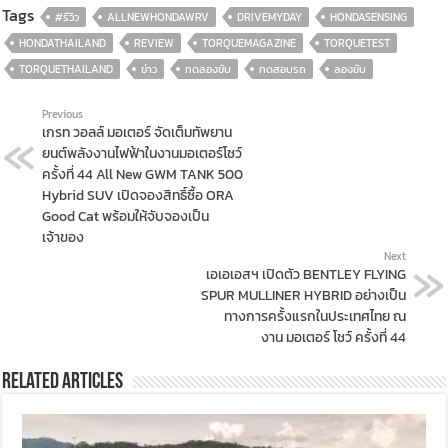
Tags
#รีวิว
ALLNEWHONDAWRV
DRIVEMYDAY
HONDASENSING
HONDATHAILAND
REVIEW
TORQUEMAGAZINE
TORQUETEST
TORQUETHAILAND
ข่าว
ทดลองขับ
ทดสอบรถ
ลองขับ
Previous
เกรท วอลล์ มอเตอร์ จัดเต็มทัพยาน
ยนต์พลังงานไฟฟ้าในงานมอเตอร์โชว์
ครั้งที่ 44 All New GWM TANK 500
Hybrid SUV เปิดจองสิทธิ์ซื้อ ORA
Good Cat พร้อมให้จับจองเป็น
เจ้าของ
Next
เอเอเอสฯ เปิดตัว BENTLEY FLYING
SPUR MULLINER HYBRID อย่างเป็น
ทางการครั้งแรกในประเทศไทย ณ
งาน มอเตอร์ โชว์ ครั้งที่ 44
Related Articles