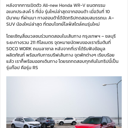
หลังจากการเปิดตัว
All-new Honda WR-V
ยนตกรรม
อเนกประสงค์ 5 ที่นั่ง รุ่นใหม่ล่าสุดจากฮอนด้า เมื่อวันที่ 10
มีนาคม ที่ผ่านมา ทางฮอนด้าได้จัดทริปทดสอบสมรรถนะ A–
SUV น้องใหม่ล่าสุด ที่ตอบโจทย์ไลฟ์สไตล์คนรุ่นใหม่
โดยเชิญสื่อมวลชนร่วมทดสอบในเส้นทาง กรุงเทพฯ – ชลบุรี
ระยะทางรวม 211 กิโลเมตร จุดหมายนัดพบของเราเริ่มต้นที่
SOCO WORK ถนนลาซาล หลังจากที่เราได้รับฟังข้อมูล
ผลิตภัณฑ์ พร้อมกับการบรีฟเส้นทาง จุดพักต่างๆ เรียบร้อย
แล้ว เราก็พร้อมออกเดินทาง โดยรถทดสอบทุกคันในทริปนี้เป็น
รุ่นท๊อป คือรุ่น RS