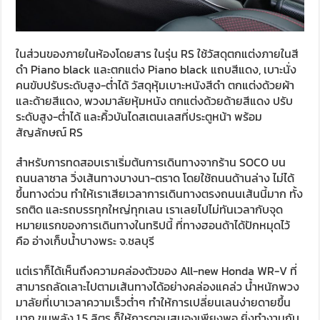
ในส่วนของภายในห้องโดยสาร ในรุ่น RS ใช้วัสดุตกแต่งภายในสี
ดำ Piano black และตกแต่ง Piano black แถบสีแดง, เบาะนั่ง
คนขับปรับระดับสูง-ต่ำได้ วัสดุหุ้มเบาะหนังสีดำ ตกแต่งด้วยผ้า
และด้ายสีแดง, พวงมาลัยหุ้มหนัง ตกแต่งด้วยด้ายสีแดง ปรับ
ระดับสูง-ต่ำได้ และคิ้วบันไดสเตนเลสที่ประตูหน้า พร้อม
สัญลักษณ์ RS
สำหรับการทดสอบเราเริ่มต้นการเดินทางจากร้าน SOCO บน
ถนนลาซาล วิ่งเส้นทางบางนา-ตราด โดยใช้ถนนด้านล่าง ไม่ได้
ขึ้นทางด่วน ทำให้เราเสียเวลาการเดินทางตรงถนนเส้นนี้มาก ทั้ง
รถติด และรถบรรทุกใหญ่ทุกเลน เราเลยไปไม่ทันเวลากับจุด
หมายแรกของการเดินทางในทริปนี้ ที่ทางฮอนด้าได้ปักหมุดไว้
คือ อ่างเก็บน้ำบางพระ จ.ชลบุรี
แต่เราก็ได้เห็นถึงความคล่องตัวของ All-new Honda WR-V ที่
สามารถลัดเลาะไปตามเส้นทางได้อย่างคล่องแคล่ว น้ำหนักพวง
มาลัยที่เบาเวลาความเร็วต่ำๆ ทำให้การเปลี่ยนเลนง่ายดายขึ้น
มาก ขุมพลัง 1.5 ลิตร ก็ให้การตอบสนองเพียงพอ ยิ่งทำงานกับ