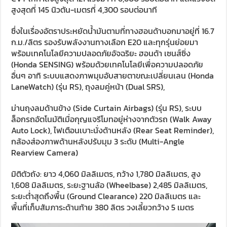
สูงสุดที่ 145 นิวตัน-เมตรที่ 4,300 รอบต่อนาที
ซึ่งในเรื่องอัตราประหยัดน้ำมันตามที่ทางฮอนด้าบอกมาอยู่ที่ 16.7
ก.ม./ลิตร รองรับพลังงานทางเลือก E20 และทุกรุ่นย่อยมา
พร้อมเทคโนโลยีความปลอดภัยอัจฉริยะ ฮอนด้า เซนส์ซิ่ง
(Honda SENSING) พร้อมด้วยเทคโนโลยีเพื่อความปลอดภัย
อื่นๆ อาทิ ระบบแสดงภาพมุมอับสายตาขณะเปลี่ยนเลน (Honda
LaneWatch) (รุ่น RS), ถุงลมคู่หน้า (Dual SRS),
ม่านถุงลมด้านข้าง (Side Curtain Airbags) (รุ่น RS), ระบบ
ล็อกรถอัตโนมัติเมื่อกุญแจรีโมทอยู่ห่างจากตัวรถ (Walk Away
Auto Lock), ไฟเตือนเบาะนั่งด้านหลัง (Rear Seat Reminder),
กล้องส่องภาพด้านหลังปรับมุม 3 ระดับ (Multi-Angle
Rearview Camera)
มิติตัวถัง: ยาว 4,060 มิลลิเมตร, กว้าง 1,780 มิลลิเมตร, สูง
1,608 มิลลิเมตร, ระยะฐานล้อ (Wheelbase) 2,485 มิลลิเมตร,
ระยะต่ำสุดถึงพื้น (Ground Clearance) 220 มิลลิเมตร และ
พื้นที่เก็บสัมภาระด้านท้าย 380 ลิตร วงเลี้ยวกว้าง 5 เมตร