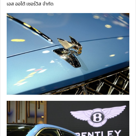
เอส ออโต้ เซอร์วิส จำกัด