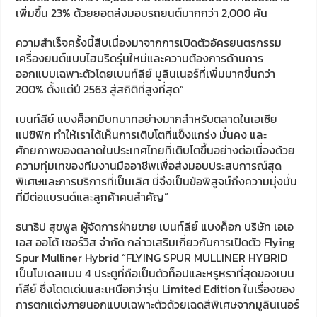
เพิ่มขึ้น 23% ด้วยยอดส่งมอบรถยนต์มากกว่า 2,000 คัน
ความสำเร็จครั้งนี้สืบเนื่องมาจากการเปิดตัวอัครยนตรกรรม
เครื่องยนต์แบบไฮบริดรุ่นใหม่และความต้องการด้านการ
ออกแบบเฉพาะตัวโดยเบนท์ลีย์ มูลินเนอร์ที่เพิ่มมากขึ้นกว่า
200% ตั้งแต่ปี 2563 สู่สถิติที่สูงที่สุด”
เบนท์ลีย์ แบงค็อกมีบทบาทอย่างมากสำหรับตลาดในเอเชีย
แปซิฟิก ทำให้เราได้เห็นการเติบโตที่แข็งแกร่ง มั่นคง และ
ศักยภาพของตลาดในประเทศไทยที่เติบโตขึ้นอย่างต่อเนื่องด้วย
ความทุ่มเทของทีมงานมืออาชีพเพื่อส่งมอบประสบการณ์สุด
พิเศษและการบริการที่เป็นเลิศ นี่จึงเป็นข้อพิสูจน์ถึงความมุ่งมั่น
ที่มีต่อแบรนด์และลูกค้าคนสำคัญ”
ธนาธิป สุขพูล ผู้จัดการฝ่ายขาย เบนท์ลีย์ แบงค็อก บริษัท เอเอ
เอส ออโต้ เซอร์วิส จำกัด กล่าวเสริมเกี่ยวกับการเปิดตัว Flying
Spur Mulliner Hybrid “FLYING SPUR MULLINER HYBRID
เป็นโมเดลแบบ 4 ประตูที่ถือเป็นตัวท็อปและหรูหราที่สุดของเบน
ท์ลีย์ ซึ่งโดดเด่นและเหนือกว่ารุ่น Limited Edition ในเรื่องของ
การตกแต่งภายนอกแบบเฉพาะตัวด้วยเฉดสีพิเศษจากมูลินเนอร์