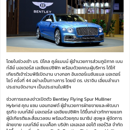
โดยในช่วงเช้า มร. นิโคล คูล์แมนน์ ผู้อำนวยการส่วนภูมิภาค เบน
ท์ลีย์ มอเตอร์ส เอเชียแปซิฟิก พร้อมด้วยคณะผู้บริหาร ได้ให้
เกียรติเข้าร่วมพิธีเปิดงาน บางกอก อินเตอร์เนชันแนล มอเตอร์
โชว์ ครั้งที่ 44 อย่างเป็นทางการ โดยมี ดร. ปราจิน เอี่ยมลำเนา
ประธานจัดงานฯ เป็นประธานในพิธีฯ
ช่วงการแถลงข่าวเปิดตัว Bentley Flying Spur Mulliner
Hybrid คุณ แซม บอนทอฟต์ ผู้อำนวยการฝ่ายขายและพัฒนา
ธุรกิจ เบนท์ลีย์ มอเตอร์ส เอเชียแปซิฟิก ได้ขึ้นกล่าวทักทายแขก
ผู้มีเกียรติและสื่อมวลชน พร้อมด้วยคุณ ธนาธิป สุขพูล ผู้จัดการ
ฝ่ายขาย เบนท์ลีย์ แบงค็อก บริษัท เอเอเอส ออโต้ เซอร์วิส จำกัด