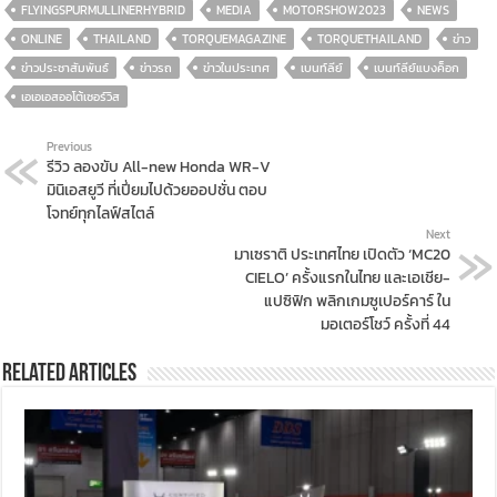
FLYINGSPURMULLINERHYBRID
MEDIA
MOTORSHOW2023
NEWS
ONLINE
THAILAND
TORQUEMAGAZINE
TORQUETHAILAND
ข่าว
ข่าวประชาสัมพันธ์
ข่าวรถ
ข่าวในประเทศ
เบนท์ลีย์
เบนท์ลีย์แบงค็อก
เอเอเอสออโต้เซอร์วิส
Previous
รีวิว ลองขับ All-new Honda WR-V
มินิเอสยูวี ที่เปี่ยมไปด้วยออปชั่น ตอบ
โจทย์ทุกไลฟ์สไตล์
Next
มาเซราติ ประเทศไทย เปิดตัว ‘MC20
CIELO’ ครั้งแรกในไทย และเอเชีย-
แปซิฟิก พลิกเกมซูเปอร์คาร์ ใน
มอเตอร์โชว์ ครั้งที่ 44
Related Articles