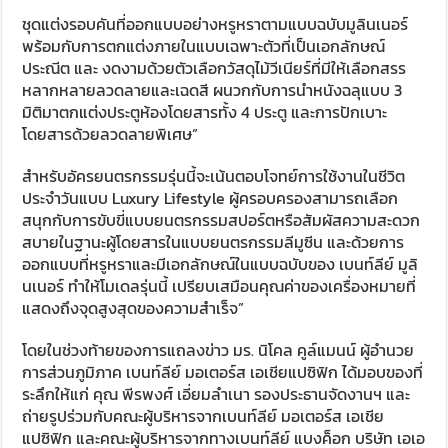
ชุดแต่งรอบคันที่ออกแบบอย่างหรูหราตามแบบฉบับมูลินเนอร์
พร้อมกับการตกแต่งภายในแบบเฉพาะตัวที่เป็นเอกลักษณ์
ประณีต และ งดงามด้วยตัวเลือกวัสดุไม้วีเนียร์ที่มีให้เลือกสรร
หลากหลายลวดลายและเฉดสี ผนวกกับการนำหนังฉลุแบบ 3
มิติมาตกแต่งประตูห้องโดยสารทั้ง 4 ประตู และการปักเบาะ
โดยสารด้วยลวดลายพิเศษ”
สำหรับอัครยนตรกรรมรุ่นนี้จะเน้นตอบโจทย์การใช้งานในชีวิต
ประจำวันแบบ Luxury Lifestyle ผู้ครอบครองสามารถเลือก
สนุกกับการขับขี่แบบยนตรกรรมสปอร์ตหรือสัมผัสความสะดวก
สบายในฐานะผู้โดยสารในแบบยนตรกรรมลีมูซีน และด้วยการ
ออกแบบที่หรูหราและมีเอกลักษณ์ในแบบฉบับของ เบนท์ลีย์ มูลิ
นเนอร์ ทำให้โมเดลรุ่นนี้ เปรียบเสมือนคุณค่าของเครื่องหมายที่
แสดงถึงจุดสูงสุดของความสำเร็จ”
โดยในช่วงท้ายของการแถลงข่าว มร. นิโคล คูล์แมนน์ ผู้อำนวย
การส่วนภูมิภาค เบนท์ลีย์ มอเตอร์ส เอเชียแปซิฟิก ได้มอบของที่
ระลึกให้แก่ คุณ พีรพงศ์ เอี่ยมลำเนา รองประธานจัดงานฯ และ
ถ่ายรูปร่วมกับคณะผู้บริหารจากเบนท์ลีย์ มอเตอร์ส เอเชีย
แปซิฟิก และคณะผู้บริหารจากทางเบนท์ลีย์ แบงค็อก บริษัท เอเอ