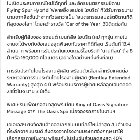
ไปเปิดประสบการณ์ใหม่ได้ทุกที่ และ อัครยนตรกรรมซีดาน
Flying Spur Hybrid ‘ฟลายอิ้ง สเปอร์ ไฮบริด’ ที่ได้รับการขนาน
นามจากสื่อชั้นนำจากทั่วโลกว่าเป็น ‘ยนตรกรรมสปอร์ตซีดานที่ดี
ที่สุดของโลก’ โดยคว้ารางวัล ‘Car of the Year’ 3ปีติดต่อกัน
สำหรับผู้ที่สั่งจอง รถยนต์ เบนท์ลีย์ ไฮบริด ใหม่ ทุกรุ่น ภายใน
งานจะได้พบกับข้อเสนอสุดพิเศษกับราคาที่ดีที่สุด เริ่มต้นที่ 13.4
ล้านบาท พร้อมการรับประกันแบตเตอรี่ไฮบริดที่ ‘นานที่สุด’ ถึง 8
ปี หรือ 160,000 กิโลเมตร (อย่างใดอย่างหนึ่งถึงก่อน)
การรับประกันโดยโรงงานผู้ผลิต พร้อมตัวเลือกสำหรับแผนต่อ
ระยะเวลาการรับประกันโดยโรงงานผู้ผลิต (Bentley Extended
Warranty) สูงสุด 4 ปี พร้อมรับบริการผู้ช่วยเหลือฉุกเฉินตลอด
24ชั่วโมง นาน 3 ปีเต็ม
พิเศษ รับแพ็คเกจสปาสุดพรีเมียม King of Oasis Signature
Massage จาก The Oasis Spa เมื่อจองรถภายในงานฯ
เอเอเอสฯ ยังจัดสินค้าคอลเลกชันเบนท์ลีย์ใหม่ล่าสุด สินค้าของ
ที่ระลึกจากแบรนด์ ส่งตรงจากโรงงานประเทศอังกฤษ มาให้
เลือกสรรภายในงาน พร้อมกับโปรโมชันส่วนลดสูงสุด 40%