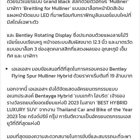
ด้วยไม้วีเนียร์แบบ Grand Black สลักด้วยตัวอักษร ‘Mulliner’
นาฬิกา ‘Breitling for Mulliner’ แบบอนาล็อกหน้าปัดสีเงิน
แผงหน้าปัดแบบ LED ที่มาพร้อมกับกราฟิกมูลินเนอร์แบบใหม่ที่
มีสไตล์เฉพาะตัว
และ Bentley Rotating Display ซึ่งประกอบด้วยแผงลายไม้วี
เนียร์แบบเรียบหรู หน้าจอระบบสัมผัสขนาด 12.3 นิ้ว และมาตรวัด
แบบอนาล็อก 3 ช่องสุดคลาสสิกที่แสดงผลของ อุณหภูมิ เข็ม
ทิศ และ นาฬิกา
เอเอเอสฯ มอบข้อเสนอที่ดีที่สุดในการครอบครอง Bentley
Flying Spur Mulliner Hybrid ด้วยราคาเริ่มต้นที่ 19 ล้านบาท
นอกจากนี้ เอเอเอสฯ ยังได้จัดแสดงอัครยนตรกรรมแบบ
อเนกประสงค์ Bentayga Hybrid ‘เบนเทก้า ไฮบริด’ เจ้าของ
รางวัลรถยนต์ยอดเยี่ยมแห่งปี 2023 ในสาขา ‘BEST HYBRID
LUXURY SUV’ จากงาน Thailand Car and Bike of the Year
2023 โดย กรังด์ปรีซ์ กรุ๊ป การันตีความเป็นอัครยนตรกรรมเอส
ยูวีที่ดีที่สุดแห่งปี
มอบที่สุดของความสะดวกสบายในการขับขี่และสมรรถนะที่จะพา