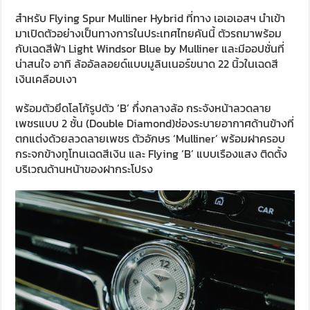
สำหรับ Flying Spur Mulliner Hybrid ที่ทาง เอเอเอสฯ นำเข้า
มาเปิดตัวอย่างเป็นทางการในประเทศไทยคันนี้ ตัวรถมาพร้อม
กับเฉดสีฟ้า Light Windsor Blue by Mulliner และมีออปชั่นที่
น่าสนใจ อาทิ ล้ออัลลอยด์แบบมูลินเนอร์ขนาด 22 นิ้วในเฉดสี
เงินเคลือบเงา
พร้อมตัวยึดโลโก้รูปตัว ‘B’ กึ่งกลางล้อ กระจังหน้าลวดลาย
เพชรแบบ 2 ชั้น (Double Diamond)ช่องระบายอากาศด้านข้างที่
ตกแต่งด้วยลวดลายเพชร ตัวอักษร ‘Mulliner’ พร้อมฝาครอบ
กระจกข้างทูโทนเฉดสีเงิน และ Flying ‘B’ แบบเรืองแสง ติดตั้ง
บริเวณด้านหน้าของฝากระโปรง