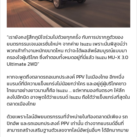
“เรายังคงรู้สึกภูมิใจร่วมไปด้วยทุกครั้ง กับการปรากฏตัวของ
ยนตรกรรมเจเนอเรชั่นใหม่ๆ จากค่าย Isuzu เพราะนั่นพิสูจน์ว่า
พวกเค้าทำงานหนักขนาดไหน กว่าจะได้ผลลัพธ์สมบูรณ์แบบมา
ครองใจผู้บริโภค ซึ่งคำตอบทั้งหมดอยู่ที่นี่แล้ว Isuzu MU-X 3.0
Ultimate 2WD”
หากจะพูดถึงตลาดรถอเนกประสงค์ PPV ในเมืองไทย อีกหนึ่ง
แบรนด์ที่มีความแข็งแกร่งไม่น้อยกว่าใคร และอยู่คู่ผู้บริโภคชาว
ไทยมาอย่างยาวนานก็คือ Isuzu … แต่หากมองกันตรงๆ ให้ลึก
ลงไปอีกนิด อาจพูดได้ว่าแบรนด์ Isuzu ถือได้ว่าแข็งแกร่งที่สุดใน
ตลาดเมืองไทย
ด้วยเพราะไลน์อัพยนตรกรรมที่จำหน่ายในท้องตลาดมีเพียง รถ
ปิกอัพ และรถเอนกประสงค์ PPV เท่านั้น ต่างจากแบรนด์อื่นที่
สามารถสร้างเสริมฐานตัวเลขจากไลน์อัพรุ่นอื่นๆ ได้อีกมากมาย