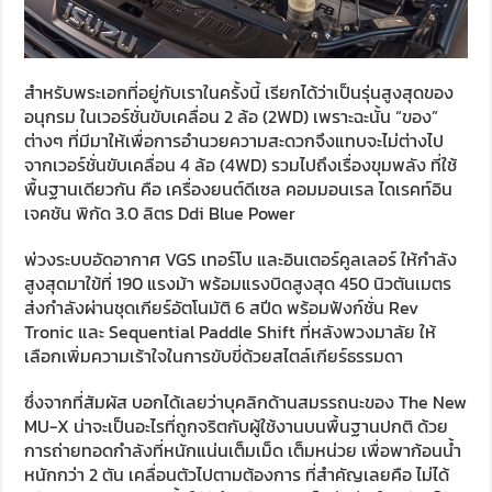
สำหรับพระเอกที่อยู่กับเราในครั้งนี้ เรียกได้ว่าเป็นรุ่นสูงสุดของ
อนุกรม ในเวอร์ชั่นขับเคลื่อน 2 ล้อ (2WD) เพราะฉะนั้น “ของ”
ต่างๆ ที่มีมาให้เพื่อการอำนวยความสะดวกจึงแทบจะไม่ต่างไป
จากเวอร์ชั่นขับเคลื่อน 4 ล้อ (4WD) รวมไปถึงเรื่องขุมพลัง ที่ใช้
พื้นฐานเดียวกัน คือ เครื่องยนต์ดีเซล คอมมอนเรล ไดเรคท์อิน
เจคชัน พิกัด 3.0 ลิตร Ddi Blue Power
พ่วงระบบอัดอากาศ VGS เทอร์โบ และอินเตอร์คูลเลอร์ ให้กำลัง
สูงสุดมาใข้ที่ 190 แรงม้า พร้อมแรงบิดสูงสุด 450 นิวตันเมตร
ส่งกำลังผ่านชุดเกียร์อัตโนมัติ 6 สปีด พร้อมฟังก์ชั่น Rev
Tronic และ Sequential Paddle Shift ที่หลังพวงมาลัย ให้
เลือกเพิ่มความเร้าใจในการขับขี่ด้วยสไตล์เกียร์ธรรมดา
ซึ่งจากที่สัมผัส บอกได้เลยว่าบุคลิกด้านสมรรถนะของ The New
MU-X น่าจะเป็นอะไรที่ถูกจริตกับผู้ใช้งานบนพื้นฐานปกติ ด้วย
การถ่ายทอดกำลังที่หนักแน่นเต็มเม็ด เต็มหน่วย เพื่อพาก้อนน้ำ
หนักกว่า 2 ตัน เคลื่อนตัวไปตามต้องการ ที่สำคัญเลยคือ ไม่ได้