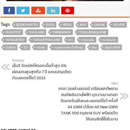
Tags
BEUNCHARTED
ISUZU
MEDIA
MUX
ONLINE
REVIEW
ROADTEST
THAILAND
THENEWMUX
TORQUEMAGAZINE
TORQUETEST
TORQUETHAILAND
ข่าว
ทดลองขับ
ทดสอบรถ
มิวเอ็กซ์
รีวิว
ลองขับ
หมุดหมายใหม่ไม่สิ้นสุด
อีซูซุ
อีซูซุมิวเอ็กซ์
Previous
เอ็มจี จัดหนักให้ดอกเบี้ยต่ำสุด 0%
ผ่อนนานสูงสุดถึง 7 ปี แคมเปญเดียว
กับมอเตอร์โชว์ 2023
Next
เกรท วอลล์ มอเตอร์ เตรียมยกทัพยาน
ยนต์พลังงานไฟฟ้า บุกงานบางกอก
อินเตอร์เนชั่นแนล มอเตอร์โชว์ ครั้งที่
44 GWM นำโดย All New GWM
TANK 500 Hybrid SUV พร้อมเปิด
ให้จองสิทธิ์ซื้อในงาน