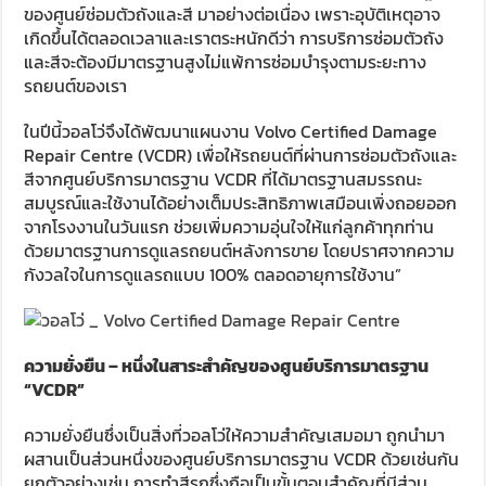
ของศูนย์ซ่อมตัวถังและสี มาอย่างต่อเนื่อง เพราะอุบัติเหตุอาจ
เกิดขึ้นได้ตลอดเวลาและเราตระหนักดีว่า การบริการซ่อมตัวถัง
และสีจะต้องมีมาตรฐานสูงไม่แพ้การซ่อมบำรุงตามระยะทาง
รถยนต์ของเรา
ในปีนี้วอลโว่จึงได้พัฒนาแผนงาน Volvo Certified Damage
Repair Centre (VCDR) เพื่อให้รถยนต์ที่ผ่านการซ่อมตัวถังและ
สีจากศูนย์บริการมาตรฐาน VCDR ที่ได้มาตรฐานสมรรถนะ
สมบูรณ์และใช้งานได้อย่างเต็มประสิทธิภาพเสมือนเพิ่งถอยออก
จากโรงงานในวันแรก ช่วยเพิ่มความอุ่นใจให้แก่ลูกค้าทุกท่าน
ด้วยมาตรฐานการดูแลรถยนต์หลังการขาย โดยปราศจากความ
กังวลใจในการดูแลรถแบบ 100% ตลอดอายุการใช้งาน”
ความยั่งยืน – หนึ่งในสาระสำคัญของศูนย์บริการมาตรฐาน
“
VCDR”
ความยั่งยืนซึ่งเป็นสิ่งที่วอลโว่ให้ความสำคัญเสมอมา ถูกนำมา
ผสานเป็นส่วนหนึ่งของศูนย์บริการมาตรฐาน VCDR ด้วยเช่นกัน
ยกตัวอย่างเช่น การทำสีรถซึ่งถือเป็นขั้นตอนสำคัญที่มีส่วน