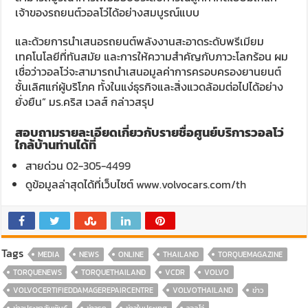
เจ้าของรถยนต์วอลโว่ได้อย่างสมบูรณ์แบบ
และด้วยการนำเสนอรถยนต์พลังงานสะอาดระดับพรีเมียม
เทคโนโลยีที่ทันสมัย และการให้ความสำคัญกับภาวะโลกร้อน ผม
เชื่อว่าวอลโว่จะสามารถนำเสนอมูลค่าการครอบครองยานยนต์
ชั้นเลิศแก่ผู้บริโภค ทั้งในแง่ธุรกิจและสิ่งแวดล้อมต่อไปได้อย่าง
ยั่งยืน” มร.คริส เวลส์ กล่าวสรุป
สอบถามรายละเอียดเกี่ยวกับรายชื่อศูนย์บริการวอลโว่
ใกล้บ้านท่านได้ที่
สายด่วน
02-305-4499
ดูข้อมูลล่าสุดได้ที่เว็บไซต์
www.volvocars.com/th
Tags
MEDIA
NEWS
ONLINE
THAILAND
TORQUEMAGAZINE
TORQUENEWS
TORQUETHAILAND
VCDR
VOLVO
VOLVOCERTIFIEDDAMAGEREPAIRCENTRE
VOLVOTHAILAND
ข่าว
ข่าวประชาสัมพันธ์
ข่าวรถ
ข่าวในประเทศ
วอลโว่