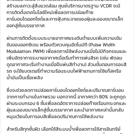
สร้างมลภาวะสู่สิ่งแวดล้อม ศูนย์บริการมาตรฐาน VCDR จะมี
การติดตั้งเทคโนโลยีใหม่เพื่อลดการปล่อยก๊าซ
คาร์บอนไดออกไซด์และการฟุ้งกระจายของฝุ่นละอองขนาดเล็ก
ออกสู่ชั้นบรรยากาศ
ผ่านการติดตั้งระบบระบายอากาศแรงดันต่ำแบบเพิ่มความเข้ม
ข้นของออกซิเจน พร้อมตัวควบคุมอัตโนมัติ (Pulse Width
Modulation: PWM) เพื่อลดการใช้พลังงานเมื่อไม่มีกิจกรรมและ
เพิ่มอัตราการระบายอากาศเมื่อเริ่มทำการพ่นสีรถ (เช่น พัดลม
ดูดอากาศจะเริ่มทำงานเมื่อปืนพ่นสีทำงาน) ส่วนขั้นตอนการอบสี
รถ จะใช้แบตเตอรี่ทำความร้อนระบบไฟฟ้าแทนการใช้แก๊สหรือ
น้ำมันเป็นเชื้อเพลิง
ซึ่งจะช่วยลดการปล่อยคาร์บอนไดออกไซด์และปริมาณคาร์บอน
จากการทำงานในภาพรวม นอกจากนี้ อากาศกว่า 80% จะถูกดูด
ผ่านระบบกรอง 6 ชั้นเพื่อลดอัตราการปล่อยก๊าซเรือนกระจกและ
ฝุ่นละอองขนาดเล็กสู่ชั้นบรรยากาศ และนำอากาศเหล่านั้นกลับ
หมุนเวียนในการอบสีเพื่อลดปริมาณการใช้พลังงาน
สำหรับสีทุกชั้นผิว เลือกใช้สีระบบน้ำเพื่อลดการใช้สารอินทรีย์