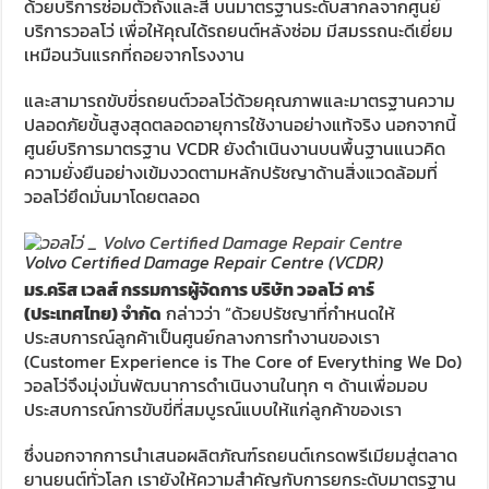
ด้วยบริการซ่อมตัวถังและสี บนมาตรฐานระดับสากลจากศูนย์
บริการวอลโว่ เพื่อให้คุณได้รถยนต์หลังซ่อม มีสมรรถนะดีเยี่ยม
เหมือนวันแรกที่ถอยจากโรงงาน
และสามารถขับขี่รถยนต์วอลโว่ด้วยคุณภาพและมาตรฐานความ
ปลอดภัยขั้นสูงสุดตลอดอายุการใช้งานอย่างแท้จริง นอกจากนี้
ศูนย์บริการมาตรฐาน VCDR ยังดำเนินงานบนพื้นฐานแนวคิด
ความยั่งยืนอย่างเข้มงวดตามหลักปรัชญาด้านสิ่งแวดล้อมที่
วอลโว่ยึดมั่นมาโดยตลอด
Volvo Certified Damage Repair Centre (VCDR)
มร.คริส เวลส์ กรรมการผู้จัดการ บริษัท วอลโว่ คาร์
(ประเทศไทย) จำกัด
กล่าวว่า “ด้วยปรัชญาที่กำหนดให้
ประสบการณ์ลูกค้าเป็นศูนย์กลางการทำงานของเรา
(Customer Experience is The Core of Everything We Do)
วอลโว่จึงมุ่งมั่นพัฒนาการดำเนินงานในทุก ๆ ด้านเพื่อมอบ
ประสบการณ์การขับขี่ที่สมบูรณ์แบบให้แก่ลูกค้าของเรา
ซึ่งนอกจากการนำเสนอผลิตภัณฑ์รถยนต์เกรดพรีเมียมสู่ตลาด
ยานยนต์ทั่วโลก เรายังให้ความสำคัญกับการยกระดับมาตรฐาน