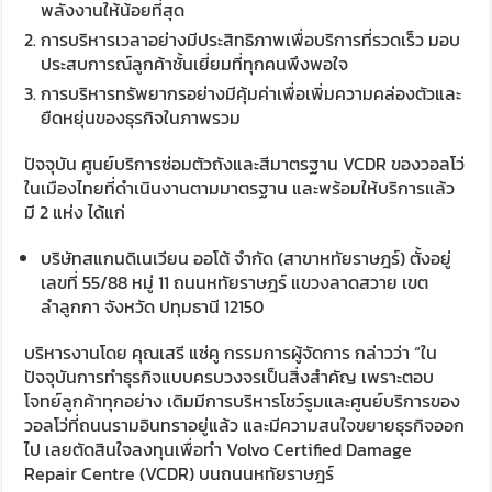
พลังงานให้น้อยที่สุด
การบริหารเวลาอย่างมีประสิทธิภาพเพื่อบริการที่รวดเร็ว มอบ
ประสบการณ์ลูกค้าชั้นเยี่ยมที่ทุกคนพึงพอใจ
การบริหารทรัพยากรอย่างมีคุ้มค่าเพื่อเพิ่มความคล่องตัวและ
ยืดหยุ่นของธุรกิจในภาพรวม
ปัจจุบัน ศูนย์บริการซ่อมตัวถังและสีมาตรฐาน VCDR ของวอลโว่
ในเมืองไทยที่ดำเนินงานตามมาตรฐาน และพร้อมให้บริการแล้ว
มี 2 แห่ง ได้แก่
บริษัทสแกนดิเนเวียน ออโต้ จำกัด (สาขาหทัยราษฎร์) ตั้งอยู่
เลขที่ 55/88 หมู่ 11 ถนนหทัยราษฎร์ แขวงลาดสวาย เขต
ลำลูกกา จังหวัด ปทุมธานี 12150
บริหารงานโดย คุณเสรี แซ่คู กรรมการผู้จัดการ กล่าวว่า “ใน
ปัจจุบันการทำธุรกิจแบบครบวงจรเป็นสิ่งสำคัญ เพราะตอบ
โจทย์ลูกค้าทุกอย่าง เดิมมีการบริหารโชว์รูมและศูนย์บริการของ
วอลโว่ที่ถนนรามอินทราอยู่แล้ว และมีความสนใจขยายธุรกิจออก
ไป เลยตัดสินใจลงทุนเพื่อทำ Volvo Certified Damage
Repair Centre (VCDR) บนถนนหทัยราษฎร์