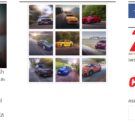
เพร
นำ
และ
่
ครบ
ได้