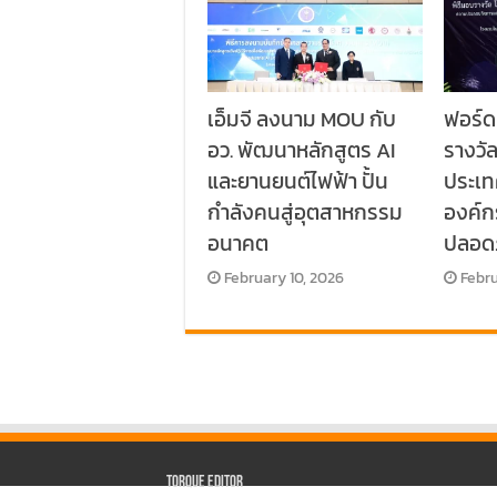
เอ็มจี ลงนาม MOU กับ
ฟอร์ด
อว. พัฒนาหลักสูตร AI
รางวั
และยานยนต์ไฟฟ้า ปั้น
ประเท
กำลังคนสู่อุตสาหกรรม
องค์
อนาคต
ปลอด
February 10, 2026
Febru
Torque Editor