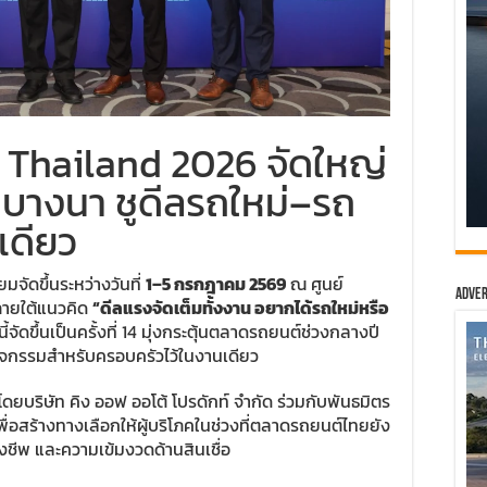
Thailand 2026 จัดใหญ่
ทค บางนา ชูดีลรถใหม่–รถ
เดียว
ยมจัดขึ้นระหว่างวันที่
1–5 กรกฎาคม 2569
ณ ศูนย์
Adver
ภายใต้แนวคิด
“ดีลแรงจัดเต็มทั้งงาน อยากได้รถใหม่หรือ
ี้จัดขึ้นเป็นครั้งที่ 14 มุ่งกระตุ้นตลาดรถยนต์ช่วงกลางปี
ิจกรรมสำหรับครอบครัวไว้ในงานเดียว
ดยบริษัท คิง ออฟ ออโต้ โปรดักท์ จำกัด ร่วมกับพันธมิตร
อสร้างทางเลือกให้ผู้บริโภคในช่วงที่ตลาดรถยนต์ไทยยัง
องชีพ และความเข้มงวดด้านสินเชื่อ