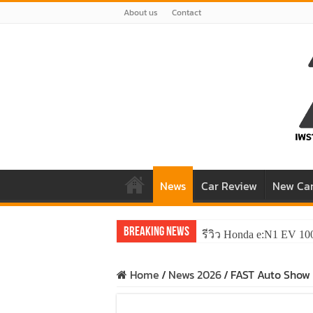
About us
Contact
News
Car Review
New Ca
Breaking News
รีวิว Honda e:N1 EV 10
Home
/
News 2026
/
FAST Auto Show T