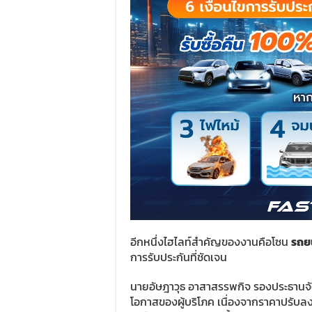
อีกหนึ่งไฮไลท์สำคัญของงานคือโซน
รถยน
การรับประกันที่ชัดเจน
นายอัษฎาวุธ อาสาสรรพกิจ รองประธานจั
โอกาสของผู้บริโภค เนื่องจากราคาปรับลงมา