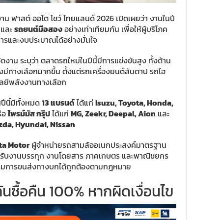
 ฟาสต์ ออโต โชว์ ไทยแลนด์ 2026 เปิดเผยว่า งานในปี
และ
รถยนต์มือสอง
อย่างเท่าเทียมกัน เพื่อให้ผู้บริโภค
การและงบประมาณได้อย่างมั่นใจ
าน ระบุว่า ตลาดรถใหม่ในปีนี้มีการแข่งขันสูง ทั้งด้าน
งมีทางเลือกมากขึ้น ตั้งแต่รถเครื่องยนต์สันดาป รถไฮ
โลยีพลังงานทางเลือก
ีนี้มีทั้งหมด
13 แบรนด์
ได้แก่
Isuzu, Toyota, Honda,
รือ
ไพรม์มัส กรุ๊ป
ได้แก่
MG, Zeekr, Deepal, Aion
และ
zda, Hyundai, Nissan
a Motor
ผู้จำหน่ายรถสามล้ออเนกประสงค์มาตรฐาน
 สำหรับงานบรรทุก งานโดยสาร ภาคเกษตร และพาณิชยกร
กรมการขนส่งทางบกได้ถูกต้องตามกฎหมาย
ันซื้อคืน 100% หากผิดเงื่อนไข