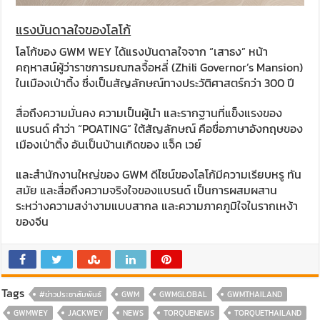
แรงบันดาลใจของโลโก้
โลโก้ของ GWM WEY ได้แรงบันดาลใจจาก “เสาธง” หน้า
คฤหาสน์ผู้ว่าราชการมณฑลจื้อหลี่ (Zhili Governor’s Mansion)
ในเมืองเป่าติ้ง ซึ่งเป็นสัญลักษณ์ทางประวัติศาสตร์กว่า 300 ปี
สื่อถึงความมั่นคง ความเป็นผู้นำ และรากฐานที่แข็งแรงของ
แบรนด์ คำว่า “POATING” ใต้สัญลักษณ์ คือชื่อภาษาอังกฤษของ
เมืองเป่าติ้ง อันเป็นบ้านเกิดของ แจ็ค เวย์
และสำนักงานใหญ่ของ GWM ดีไซน์ของโลโก้มีความเรียบหรู ทัน
สมัย และสื่อถึงความจริงใจของแบรนด์ เป็นการผสมผสาน
ระหว่างความสง่างามแบบสากล และความภาคภูมิใจในรากเหง้า
ของจีน
Tags
#ข่าวประชาสัมพันธ์
GWM
GWMGLOBAL
GWMTHAILAND
GWMWEY
JACKWEY
NEWS
TORQUENEWS
TORQUETHAILAND