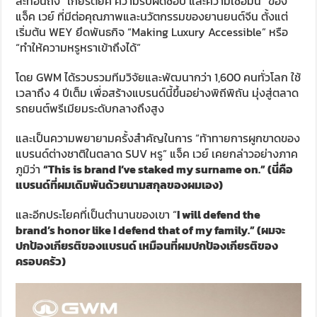
สะท้อนถึง “เกียรติยศ ความรับผิดชอบ และความเชื่อมั่น” ของ
แจ็ค เวย์ ที่มีต่อคุณภาพและนวัตกรรมของยานยนต์จีน ตั้งแต่
เริ่มต้น WEY ยึดพันธกิจ “Making Luxury Accessible” หรือ
“ทำให้ความหรูหราเข้าถึงได้”
โดย GWM ได้รวบรวมทีมวิจัยและพัฒนากว่า 1,600 คนทั่วโลก ใช้
เวลาถึง 4 ปีเต็ม เพื่อสร้างแบรนด์นี้ขึ้นอย่างพิถีพิถัน มุ่งสู่ตลาด
รถยนต์พรีเมียมระดับกลางถึงสูง
และเป็นความพยายามครั้งสำคัญในการ “ท้าทายการผูกขาดของ
แบรนด์ต่างชาติในตลาด SUV หรู” แจ็ค เวย์ เคยกล่าวอย่างภาค
ภูมิว่า
“This is brand I’ve staked my surname on.”
(นี่คือ
แบรนด์ที่ผมเดิมพันด้วยนามสกุลของผมเอง)
และอีกประโยคที่เป็นตำนานของเขา “
I will defend the
brand’s honor like I defend that of my family.” (
ผมจะ
ปกป้องเกียรติของแบรนด์ เหมือนที่ผมปกป้องเกียรติของ
ครอบครัว)