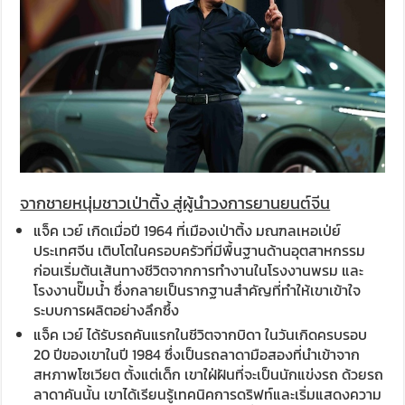
จากชายหนุ่มชาวเป่าติ้ง สู่ผู้นำวงการยานยนต์จีน
แจ็ค เวย์ เกิดเมื่อปี 1964 ที่เมืองเป่าติ้ง มณฑลเหอเป่ย์
ประเทศจีน เติบโตในครอบครัวที่มีพื้นฐานด้านอุตสาหกรรม
ก่อนเริ่มต้นเส้นทางชีวิตจากการทำงานในโรงงานพรม และ
โรงงานปั๊มน้ำ ซึ่งกลายเป็นรากฐานสำคัญที่ทำให้เขาเข้าใจ
ระบบการผลิตอย่างลึกซึ้ง
แจ็ค เวย์ ได้รับรถคันแรกในชีวิตจากบิดา ในวันเกิดครบรอบ
20 ปีของเขาในปี 1984 ซึ่งเป็นรถลาดามือสองที่นำเข้าจาก
สหภาพโซเวียต ตั้งแต่เด็ก เขาใฝ่ฝันที่จะเป็นนักแข่งรถ ด้วยรถ
ลาดาคันนั้น เขาได้เรียนรู้เทคนิคการดริฟท์และเริ่มแสดงความ