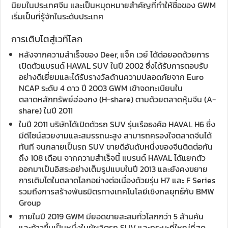
นิยมในประเทศจีน และเป็นหมุดหมายสำคัญที่ทำให้ชื่อของ GWM
เริ่มเป็นที่รู้จักในระดับประเทศ
การเติบโตสู่เวทีโลก
หลังจากความสำเร็จของ Deer, แจ็ค เวย์ ได้ต่อยอดด้วยการ
เปิดตัวแบรนด์ HAVAL SUV ในปี 2002 ซึ่งได้รับการตอบรับ
อย่างดีเยี่ยมและได้รับรางวัลด้านความปลอดภัยจาก Euro
NCAP ระดับ 4 ดาว ปี 2003 GWM เข้าจดทะเบียนใน
ตลาดหลักทรัพย์ฮ่องกง (H-share) ตามด้วยตลาดหุ้นจีน (A-
share) ในปี 2011
ในปี 2011 บริษัทได้เปิดตัวรถ SUV รุ่นเรือธงคือ HAVAL H6 ซึ่ง
มีดีไซน์สวยงามและสมรรถนะสูง สามารถครองใจตลาดจีนได้
ทันที จนกลายเป็นรถ SUV ขายดีอันดับหนึ่งของจีนติดต่อกัน
ถึง 108 เดือน จากความสำเร็จนี้ แบรนด์ HAVAL ได้แยกตัว
ออกมาเป็นอิสระอย่างเต็มรูปแบบในปี 2013 และยังคงขยาย
การเติบโตในตลาดโลกอย่างต่อเนื่องด้วยรุ่น H7 และ F Series
รวมถึงการสร้างพันธมิตรทางเทคโนโลยีเชิงกลยุทธ์กับ BMW
Group
ภายในปี 2019 GWM มียอดขายสะสมทั่วโลกกว่า 5 ล้านคัน
และก้าวขึ้นเป็นหนึ่งในผู้ผลิตรถ SUV และกระบะที่ใหญ่ที่สุด