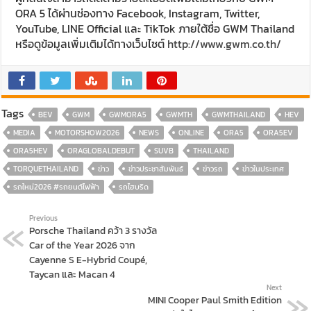
ORA 5 ได้ผ่านช่องทาง Facebook, Instagram, Twitter,
YouTube, LINE Official และ TikTok ภายใต้ชื่อ GWM Thailand
หรือดูข้อมูลเพิ่มเติมได้ทางเว็บไซต์
http://www.gwm.co.th/
Tags
BEV
GWM
GWMORA5
GWMTH
GWMTHAILAND
HEV
MEDIA
MOTORSHOW2026
NEWS
ONLINE
ORA5
ORA5EV
ORA5HEV
ORAGLOBALDEBUT
SUVB
THAILAND
TORQUETHAILAND
ข่าว
ข่าวประชาสัมพันธ์
ข่าวรถ
ข่าวในประเทศ
รถใหม่2026 #รถยนต์ไฟฟ้า
รถไฮบริด
Previous
Porsche Thailand คว้า 3 รางวัล
Car of the Year 2026 จาก
Cayenne S E-Hybrid Coupé,
Taycan และ Macan 4
Next
MINI Cooper Paul Smith Edition