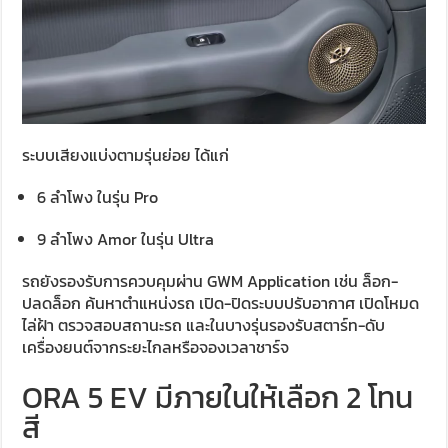
ระบบเสียงแบ่งตามรุ่นย่อย ได้แก่
6 ลำโพง ในรุ่น Pro
9 ลำโพง Amor ในรุ่น Ultra
รถยังรองรับการควบคุมผ่าน GWM Application เช่น ล็อก-
ปลดล็อก ค้นหาตำแหน่งรถ เปิด-ปิดระบบปรับอากาศ เปิดโหมด
ไล่ฝ้า ตรวจสอบสถานะรถ และในบางรุ่นรองรับสตาร์ท-ดับ
เครื่องยนต์จากระยะไกลหรือจองเวลาชาร์จ
ORA 5 EV มีภายในให้เลือก 2 โทน
สี