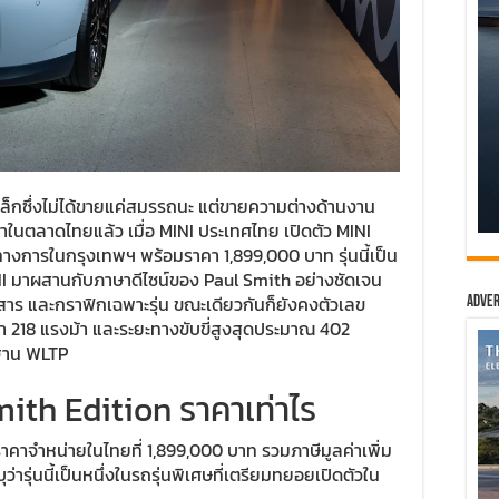
็กซึ่งไม่ได้ขายแค่สมรรถนะ แต่ขายความต่างด้านงาน
ามาในตลาดไทยแล้ว เมื่อ MINI ประเทศไทย เปิดตัว MINI
างการในกรุงเทพฯ พร้อมราคา 1,899,000 บาท รุ่นนี้เป็น
NI มาผสานกับภาษาดีไซน์ของ Paul Smith อย่างชัดเจน
สาร และกราฟิกเฉพาะรุ่น ขณะเดียวกันก็ยังคงตัวเลข
Adver
้า 218 แรงม้า และระยะทางขับขี่สูงสุดประมาณ 402
รฐาน WLTP
ith Edition ราคาเท่าไร
คาจำหน่ายในไทยที่ 1,899,000 บาท รวมภาษีมูลค่าเพิ่ม
ารุ่นนี้เป็นหนึ่งในรถรุ่นพิเศษที่เตรียมทยอยเปิดตัวใน