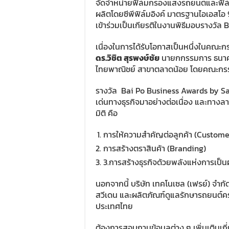
จัดจำหน่ายฟิล์มกรองแสงรถยนต์และฟิล์ม
ผลิตโดยซีพีฟิล์มอิงค์ มาตรฐานไอเอสโอ 
เข้าร่วมเป็นเกียรติในงานพิธีมอบรางวัล B
เนื่องในการได้รับโอกาสเป็นหนึ่งในคณะก
ดร.วิชิต สุรพงษ์ชัย
นายกกรรมการ ธนาคา
ไทยพาณิชย์ สาขาตลาดน้อย โดยคณะกรรมก
รางวัล Bai Po Business Awards by Sas
เด่นทางธุรกิจมาอย่างต่อเนื่อง และทางลามิน
มิติ คือ
การให้ความสำคัญต่อลูกค้า (Custome
การสร้างตราสินค้า (Branding)
3.การสร้างธุรกิจด้วยพลังแห่งการเป็
นอกจากนี้ บริษัท เทคโนเซล (เฟรย์) จำกัด
สวีเดน และผลิตภัณฑ์ดูแลรักษารถยนต์คร
ประเทศไทย
ต้องการสอบถามข้อมูลต่าง ๆ เพิ่มเติมเก