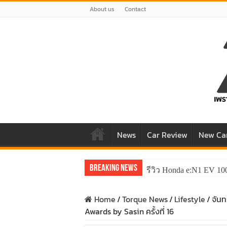
About us
Contact
News
Car Review
New Ca
Breaking News
รีวิว Honda e:N1 EV 10
Home
/
Torque News
/
Lifestyle
/
จัน
Awards by Sasin ครั้งที่ 16