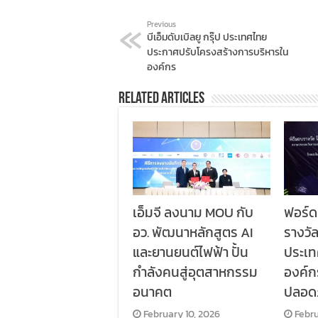
Previous
บีเอ็มดับเบิลยู กรุ๊ป ประเทศไทย
ประกาศปรับโครงสร้างการบริหารใน
องค์กร
Related Articles
เอ็มจี ลงนาม MOU กับ
ฟอร์ด
อว. พัฒนาหลักสูตร AI
รางวั
และยานยนต์ไฟฟ้า ปั้น
ประเท
กำลังคนสู่อุตสาหกรรม
องค์
อนาคต
ปลอด
February 10, 2026
Febru