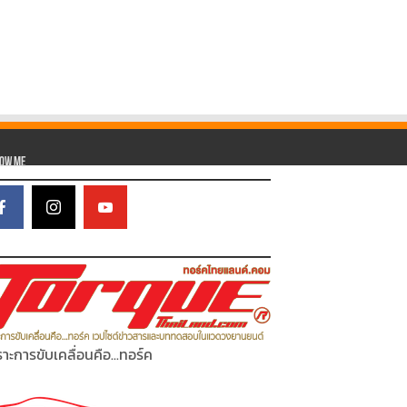
low Me
าะการขับเคลื่อนคือ...ทอร์ค