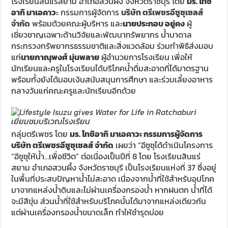
โรงเรียนสินแร่สยาม อำเภอสวนผึ้ง จังหวัดราชบุรี โดย
มร. โทชิ
อากิ มาเอคาว
ะ กรรมการผู้จัดการ
บริษัท ตรีเพชรอีซูซุเซลส์
จำกัด
พร้อมด้วยคณะผู้บริหาร และ
นายประกอบ อยู่คง
ผู้
เชี่ยวชาญเฉพาะด้านวิจัยและพัฒนาทรัพยากร น้ำบาดาล
กระทรวงทรัพยากรธรรมชาติและสิ่งแวดล้อม ร่วมทำพิธีส่งมอบ
แก่
นายภาณุพงศ์ มุ่นพลาย
ผู้อำนวยการโรงเรียน เพื่อให้
นักเรียนและครูในโรงเรียนได้บริโภคน้ำดื่มสะอาดที่ได้มาตรฐาน
พร้อมทั้งยังได้มอบเงินสนับสนุนการศึกษา และร่วมเลี้ยงอาหาร
กลางวันแก่คณะครูและนักเรียนอีกด้วย
เยี่ยมชมบริเวณโรงเรียน
กลุ่มตรีเพชร โดย
มร. โทชิอากิ มาเอคาวะ กรรมการผู้จัดการ
บริษัท ตรีเพชรอีซูซุเซลส์ จำกัด
เผยว่า “อีซูซุได้ดำเนินโครงการ
“อีซูซุให้น้ำ…เพื่อชีวิต” ต่อเนื่องเป็นปีที่ 8 โดย โรงเรียนสินแร่
สยาม อำเภอสวนผึ้ง จังหวัดราชบุรี เป็นโรงเรียนแห่งที่ 37 ซึ่งอยู่
ในพื้นที่ประสบปัญหาน้ำไม่สะอาด เนื่องจากน้ำที่ใช้สำหรับอุปโภค
มาจากแหล่งน้ำดิบและไม่ผ่านเครื่องกรองน้ำ หากฝนตก น้ำที่ได้
จะมีสีขุ่น ส่วนน้ำที่ใช้สำหรับบริโภคนั้นได้มาจากแหล่งเดียวกัน
แต่ผ่านเครื่องกรองน้ำขนาดเล็ก ทำให้ชำรุดบ่อย