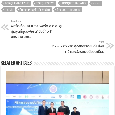
TORQUEMAGAZINE
TORQUENEWS
TORQUETHAILAND
ราชบุรี
สวนผึ้ง
โครงการอีซูซุให้น้ำเพื่อชีวิต
โรงเรียนสินแร่สยาม
Previous
ฟอร์ด จัดแคมเปญ ‘ฟอร์ด ส.ค.ส. สุข
คุ้มสุดที่ศูนย์ฟอร์ด’ วันนี้ถึง 31
มกราคม 2564
Next
Mazda CX-30 สุดยอดรถยนต์แห่งปี
คว้ารางวัลรถยนต์ยอดเยี่ยม
Related Articles