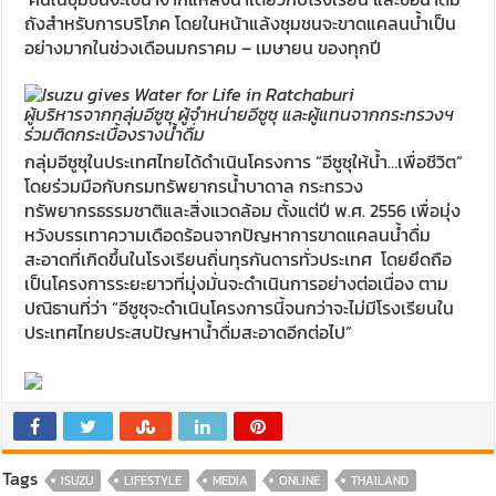
ถังสำหรับการบริโภค โดยในหน้าแล้งชุมชนจะขาดแคลนน้ำเป็น
อย่างมากในช่วงเดือนมกราคม – เมษายน ของทุกปี
ผู้บริหารจากกลุ่มอีซูซุ ผู้จำหน่ายอีซูซุ และผู้แทนจากกระทรวงฯ
ร่วมติดกระเบื้องรางน้ำดื่ม
กลุ่มอีซูซุในประเทศไทยได้ดำเนินโครงการ “อีซูซุให้น้ำ…เพื่อชีวิต”
โดยร่วมมือกับกรมทรัพยากรน้ำบาดาล กระทรวง
ทรัพยากรธรรมชาติและสิ่งแวดล้อม ตั้งแต่ปี พ.ศ. 2556 เพื่อมุ่ง
หวังบรรเทาความเดือดร้อนจากปัญหาการขาดแคลนน้ำดื่ม
สะอาดที่เกิดขึ้นในโรงเรียนถิ่นทุรกันดารทั่วประเทศ โดยยึดถือ
เป็นโครงการระยะยาวที่มุ่งมั่นจะดำเนินการอย่างต่อเนื่อง ตาม
ปณิธานที่ว่า “อีซูซุจะดำเนินโครงการนี้จนกว่าจะไม่มีโรงเรียนใน
ประเทศไทยประสบปัญหาน้ำดื่มสะอาดอีกต่อไป”
Tags
ISUZU
LIFESTYLE
MEDIA
ONLINE
THAILAND