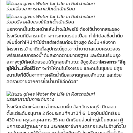
ร่วมเลี้ยงอาหารกลางวันเด็กนักเรียน
ร่วมบริจาคสิ่งของให้แก่เด็กนักเรียน
นอกจากนี้ในช่วงหน้าแล้งน้ำจะไม่พอใช้ ต้องใช้น้ำจากสระของ
โรงเรียนที่มีสารเคมีทางการเกษตรปนเปื้อน ทำให้ต้องซื้อน้ำดื่ม
เพิ่มซึ่งทำให้มีค่าใช้จ่ายต่อเดือนค่อนข้างสูง ดังนั้นหลังจาก
โครงการเข้ามาติดตั้งอุปกรณ์ขุดเจาะน้ำบาดาลแบบครบวงจร
พร้อมระบบกรองน้ำดื่มสะอาดตามมาตรฐาน และร่วมปรับปรุง
สภาพภูมิทัศน์โดยรอบให้ถูกสุขลักษณะ อีซูซุเชื่อว่า
โครงการ “อีซู
ซุให้น้ำ…เพื่อชีวิต”
จะทำให้คนในโรงเรียน และคนในชุมชน มีสุข
อนามัยที่ดีขึ้นจากการผลิตน้ำดื่มสะอาดถูกสุขลักษณะ และช่วย
ลดรายจ่ายจากการซื้อน้ำมาใช้อีกด้วย”
บรรยากาศในการเดินทาง
โรงเรียนสินแร่สยาม อำเภอสวนผึ้ง จังหวัดราชบุรี เปิดสอน
ตั้งแต่ระดับอนุบาล 2 ถึงประถมศึกษาปีที่ 6 ปัจจุบันมีนักเรียน
430 คน ครูและบุคลากร 35 คน นักเรียนส่วนใหญ่เป็นชนเผ่า ผู้
ปกครองมีฐานะยากจน ประกอบอาชีพเกษตรกร และรับจ้างทั่วไป
คนในชุมชนจะใช้น้ำจากแหล่งน้ำเดียวกับโรงเรียน และซื้อน้ำดื่ม