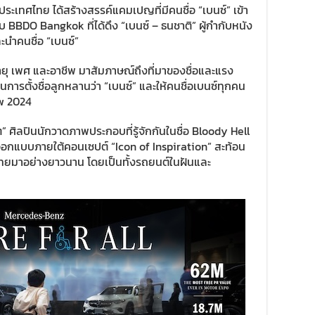
ประเทศไทย ได้สร้างสรรค์แคมเปญที่มีคนชื่อ “เบนซ์” เข้า
บ BBDO Bangkok ที่ได้ดึง “เบนซ์ – ธนชาติ” ผู้กำกับหนัง
ำคนชื่อ “เบนซ์”
ยุ เพศ และอาชีพ มาสัมภาษณ์ถึงที่มาของชื่อและแรง
การตั้งชื่อลูกหลานว่า “เบนซ์” และให้คนชื่อเบนซ์ทุกคน
ow 2024
ต” ศิลปินนักวาดภาพประกอบที่รู้จักกันในชื่อ Bloody Hell
กแบบภายใต้คอนเซปต์ “Icon of Inspiration” สะท้อน
นไทยมาอย่างยาวนาน โดยเป็นทั้งรถยนต์ในฝันและ