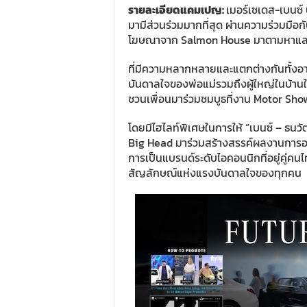
รายละเอียดแคมเปญ
:
เมอร์เซเดส-เบนซ์ 
มามีส่วนร่วมมากที่สุด ผ่านความร่วมมือกั
โฆษณาจาก Salmon House มาตามหาและน
ที่มีความหลากหลายและแตกต่างกันทั้งอา
บันดาลใจของพ่อแม่รวมถึงผู้ใหญ่ในบ้านใน
ชวนเพื่อนมาร่วมชมบูธที่งาน Motor Sh
โดยมีไฮไลท์พิเศษในการให้ “เบนซ์ – ธนวั
Big Head มาร่วมสร้างสรรค์ผลงานการออ
การเป็นแบรนด์ระดับไอคอนนิกที่อยู่คู่ค
สัญลักษณ์แห่งแรงบันดาลใจของทุกคน