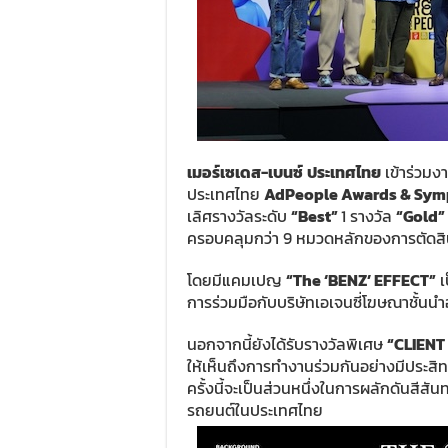
เมอร์เซเดส-เบนซ์
ประเทศไทย
เข้าร่วม
ประเทศไทย
AdPeople ​Awards​ &​ S
เลิศรางวัลระดับ
“Best”
1 รางวัล
“Gold”
ครอบคลุมกว่า 9 หมวดหลักของการตัดส
โดยมีแคมเปญ
“The ‘BENZ’ EFFECT”
เ
การร่วมมือกับบริษัทเอเจนซี่โฆษณาชั้นน
นอกจากนี้ยังได้รับรางวัลพิเศษ
“CLIENT
ให้เห็นถึงการทำงานร่วมกันอย่างมีประส
ครั้งนี้จะเป็นส่วนหนึ่งในการผลักดันสีส
รถยนต์ในประเทศไทย