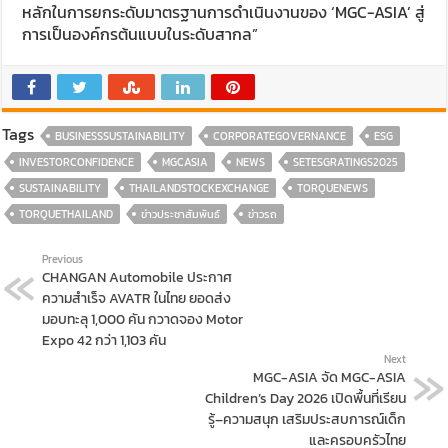
หลักในการยกระดับมาตรฐานการดำเนินงานของ ‘MGC-ASIA’ สู่
การเป็นองค์กรต้นแบบในระดับสากล”
Tags
BUSINESSSUSTAINABILITY
CORPORATEGOVERNANCE
ESG
INVESTORCONFIDENCE
MGCASIA
NEWS
SETESGRATINGS2025
SUSTAINABILITY
THAILANDSTOCKEXCHANGE
TORQUENEWS
TORQUETHAILAND
ข่าวประชาสัมพันธ์
ข่าวรถ
Previous
CHANGAN Automobile ประกาศ
ความสำเร็จ AVATR ในไทย ยอดส่ง
มอบทะลุ 1,000 คัน กวาดจอง Motor
Expo 42 กว่า 1,103 คัน
Next
MGC-ASIA จัด MGC-ASIA
Children’s Day 2026 เปิดพื้นที่เรียน
รู้–ความสนุก เสริมประสบการณ์เด็ก
และครอบครัวไทย