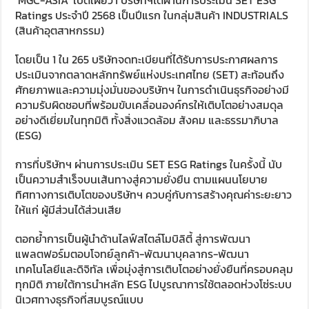
‘MGC-ASIA’ เปิดเผยว่า บริษัทฯได้ผ่านการประเมิน SET ESG
Ratings ประจำปี 2568 เป็นปีแรก ในกลุ่มสินค้า INDUSTRIALS
(สินค้าอุตสาหกรรม)
โดยเป็น 1 ใน 265 บริษัทจดทะเบียนที่ได้รับการประกาศผลการ
ประเมินจากตลาดหลักทรัพย์แห่งประเทศไทย (SET) สะท้อนถึง
ศักยภาพและความมุ่งมั่นของบริษัทฯ ในการดำเนินธุรกิจอย่างมี
ความรับผิดชอบที่พร้อมขับเคลื่อนองค์กรให้เติบโตอย่างสมดุล
อย่างดีเยี่ยมในทุกมิติ ทั้งสิ่งแวดล้อม สังคม และธรรมาภิบาล
(ESG)
การที่บริษัทฯ ผ่านการประเมิน SET ESG Ratings ในครั้งนี้ นับ
เป็นความสำเร็จบนเส้นทางสู่ความยั่งยืน ตามแผนนโยบาย
ทิศทางการเติบโตของบริษัทฯ ควบคู่กับการสร้างคุณค่าระยะยาว
ให้แก่ ผู้มีส่วนได้ส่วนเสีย
ตอกย้ำการเป็นผู้นำด้านไลฟ์สไตล์โมบิลิตี้ สู่การพัฒนา
แพลตฟอร์มตอบโจทย์ลูกค้า-พัฒนาบุคลากร-พัฒนา
เทคโนโลยีและดิจิทัล เพื่อมุ่งสู่การเติบโตอย่างยั่งยืนที่ครอบคลุม
ทุกมิติ ภายใต้การนำหลัก ESG ไปบูรณาการใช้ตลอดห่วงโซ่ระบบ
นิเวศทางธุรกิจที่สมบูรณ์แบบ