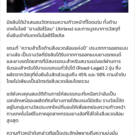
มิชลินได้นำเสนอนวัตกรรมความก้าวหน้าที่โดดเด่น ทั้งด้าน
เทคโนโลยี “ยางล้อไร้ลม” (
Airless)
และการบูรณาการวัสดุที่
ยั่งยืนเข้ากับเทคโนโลยีรีไซเคิล
ขณะที่ “ความสำเร็จด้านสิ่งแวดล้อมแห่งปี” ประเภทการออกแบบ
ยางล้อ เป็นรางวัลที่มิชลินได้รับจากการออกแบบยางรถยนต์
และยางรถโดยสาร
ที่มีสมรรถนะ
สำหรับสนามแข่ง
แต่ผ่านการ
รับรองสำหรับ
ใช้งานบนถนน
ทั่วไป
ได้
(
Road-Legal) 2
รุ่น ซึ่ง
ผลิตจากวัสดุที่ยั่งยืนในสัดส่วนสูงถึง
45%
และ
58%
ตามลำดับ
โดยไม่เพียงเป็นมิตรต่อสิ่งแวดล้อมโดยรวม
แต่ยังคงคุณสมบัติด้านการให้สมรรถนะที่เหนือกว่าอันเป็น
เอกลักษณ์ของผลิตภัณฑ์ยางภายใต้แบรนด์มิชลิน รางวัลนี้จัด
อยู่ในกลุ่มรางวัลประเภทใหม่ที่มอบให้เพื่อยกย่องความก้าวหน้า
ทางเทคโนโลยีในภาคอุตสาหกรรมยางล้อที่ใส่ใจในสิ่งแวดล้อม
สูงสุด
ความก้าวหน้าดังกล่าวถือเป็นประจักษ์พยานถึงความมุ่งมั่น