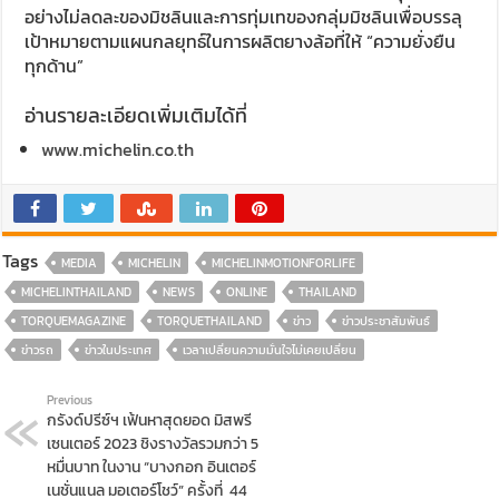
อย่างไม่ลดละของมิชลินและการทุ่มเทของกลุ่มมิชลินเพื่อบรรลุ
เป้าหมายตามแผนกลยุทธ์ในการผลิตยางล้อที่ให้ “ความยั่งยืน
ทุกด้าน”
อ่านรายละเอียดเพิ่มเติมได้ที่
www.michelin.co.th
Tags
MEDIA
MICHELIN
MICHELINMOTIONFORLIFE
MICHELINTHAILAND
NEWS
ONLINE
THAILAND
TORQUEMAGAZINE
TORQUETHAILAND
ข่าว
ข่าวประชาสัมพันธ์
ข่าวรถ
ข่าวในประเทศ
เวลาเปลี่ยนความมั่นใจไม่เคยเปลี่ยน
Previous
กรังด์ปรีซ์ฯ เฟ้นหาสุดยอด มิสพรี
เซนเตอร์ 2023 ชิงรางวัลรวมกว่า 5
หมื่นบาท ในงาน “บางกอก อินเตอร์
เนชั่นแนล มอเตอร์โชว์” ครั้งที่ 44