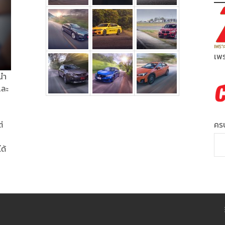
เพร
นำ
และ
่
ครบ
ได้