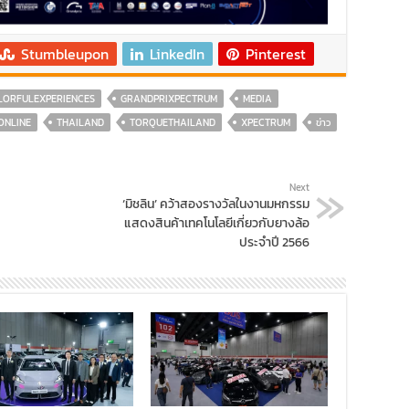
Stumbleupon
LinkedIn
Pinterest
LORFULEXPERIENCES
GRANDPRIXPECTRUM
MEDIA
ONLINE
THAILAND
TORQUETHAILAND
XPECTRUM
ข่าว
Next
‘มิชลิน’ คว้าสองรางวัลในงานมหกรรม
แสดงสินค้าเทคโนโลยีเกี่ยวกับยางล้อ
ประจำปี 2566