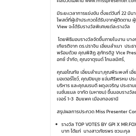
คลิปวีดีโอผ่าน
www.misspresenter.co
มีระยะเวลาการแข่งขัน ตั้งแต่วันที่ 22
โพสต์ที่ผู้เข้าประกวดได้รับจากผู้ติดตาม 
View จะได้รับรางวัลพิเศษแต่ละรางวัล
โดยพิธีมอบรางวัลจัดขึ้นภายในงาน บางกอก 
เกียรติจาก ดร.ปราจิน เอี่ยมลำเนา ประธ
พร้อมด้วย คุณพิสิฏ สุภัทรดิฐ Vice Pres
อกซ์ จำกัด, คุณจาตุรนต์ โกมลมิศร์,
คุณอโณทัย เอี่ยมลำเนา,คุณพีระพงศ์ เอ
มอเตอร์โชว์, คุณปิยนุช แจ่มศิริพรหม ประธา
บริหาร และคุณนรบดี ผดุงเจริญ ประธานเจ้
เนชั่นแนล จากัด (มหาชน) ขึ้นมอบรางวัล
เจอร์ 1-3 อิมแพค เมืองทองธานี
สรุปผลการประกวด Miss Presenter Conte
รางวัล TOP VOTES BY GPI X MR.FOX
บาท ได้แก่ นางสาวภัชรพร ชวนะกุล