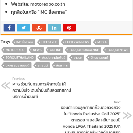
Website:
motorexpo.co.th
ทุกสื่อในเครือ “IMC สื่อสากล”
Tags
IMCสื่อสากล
LIFESTYLE
LUCKYWINNERS
MEDIA
MOTOREXPO
NEWS
ONLINE
TORQUEEMAGAZINE
TORQUENEWS
TORQUETHAILAND
ข่าวประชาสัมพันธ์
ข่าวรถ
จักรยานยนต์
มหกรรมยานยนต์
รถยนต์
สื่อสากล
Previous
PTG ร่วมกับกรมการค้าภายใน ให้
ความมั่นใจ เติมน้ำมันเต็มลิตรที่สถานี
บริการน้ำมันพีที
Next
ฮอนด้า ชวนลูกค้ายกก๊วนดวลวงสวิง
ใน “Honda Exclusive Golf 2025”
ตามรอย “แองเจิล หยิน” แชมป์
Honda LPGA Thailand 2025 เปิด
ประสบการณ์กอล์ฟเวิลด์คลาสสุด