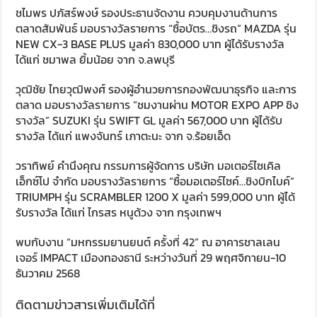
ชไมพร ปภัสร์พงษ์ รองประธานจัดงาน ควบคุมงานด้านการ
ตลาดสัมพันธ์ มอบรางวัลรายการ “ซื้อบัตร…ชิงรถ” MAZDA รุ่น
NEW CX-3 BASE PLUS มูลค่า 830,000 บาท ผู้ได้รับรางวัล
ได้แก่ ชมาพล ยิ้มน้อย จาก จ.ลพบุรี
วุฒิชัย ไทยวุฒิพงศ์ รองผู้อำนวยการกองพัฒนาธุรกิจ และการ
ตลาด มอบรางวัลรายการ “ชมงานผ่าน MOTOR EXPO APP ชิง
รางวัล” SUZUKI รุ่น SWIFT GL มูลค่า 567,000 บาท ผู้ได้รับ
รางวัล ได้แก่ แพงจันทร์ เภาตะนะ จาก จ.ร้อยเอ็ด
วราทิพย์ คำนึงคุณ กรรมการผู้จัดการ บริษัท มอเตอร์ไซเคิล
เอ็กซ์โป จำกัด มอบรางวัลรายการ “ซื้อมอเตอร์ไซค์…ชิงบิกไบค์”
TRIUMPH รุ่น SCRAMBLER 1200 X มูลค่า 599,000 บาท ผู้ได้
รับรางวัล ได้แก่ ไกรสร หนูด้วง จาก กรุงเทพฯ
พบกับงาน “มหกรรมยานยนต์ ครั้งที่ 42” ณ อาคารชาลเลน
เจอร์ IMPACT เมืองทองธานี ระหว่างวันที่ 29 พฤศจิกายน-10
ธันวาคม 2568
ติดตามข่าวสารเพิ่มเติมได้ที่