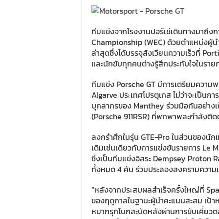
ทีมแข่งจากโรงงานปอร์เช่เดินทางมาถึงก
Championship (WEC) ด้วยตำแหน่งผู้นำ
ล่าสุดซึ่งได้บรรจุสังเวียนความเร็วที่ Po
และนักขับทุกคนต่างรู้สึกประทับใจในรายก
ทีมแข่ง Porsche GT มีการเตรียมความพร
Algarve ประเทศโปรตุเกส ไม่ว่าจะเป็
บุคลากรของ Manthey ร่วมมือกันอย่างเต็
(Porsche 911RSR) ที่พกพาพละกำลังติดตัว
ลงกรำศึกในรุ่น GTE-Pro ในส่วนของนักแข่
เดิมเช่นเดียวกับการแข่งขันรายการ Le 
ซึ่งเป็นทีมแข่งอิสระ Dempsey Proton R
ทั้งหมด 4 คัน ร่วมประลองสงครามความเร
“หลังจากประสบผลสำเร็จครั้งใหญ่ที่ Sp
ของฤดูกาลในฐานะผู้นำคะแนนสะสม เป้าห
หมากรุกโบกสะบัดหลังผ่านการขับเคี่ยวตล