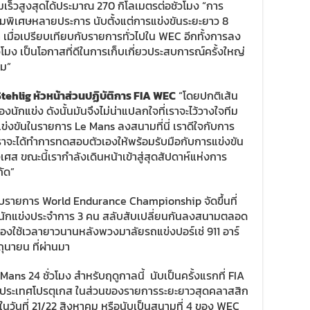
เร็วสูงสุดได้ประมาณ 270 กิโลเมตรต่อชั่วโมง “การ
ามพิเศษหลายประการ นับตั้งแต่การแข่งขันระยะยาว 8
 เมื่อเปรียบเทียบกับรายการทั่วไปใน WEC อีกทั้งการลง
มง เป็นโอกาสที่ดีในการเก็บเกี่ยวประสบการณ์ครั้งใหญ่
ยม”
tehlig หัวหน้าส่วนปฏิบัติการ FIA WEC
“โดยปกติเส้น
นักแข่ง ดังนั้นมันจึงไม่น่าแปลกใจที่เราจะไว้วางใจทีม
ารแข่งขันในรายการ Le Mans ลงสนามที่นี่ เราดีใจกับการ
่เราจะได้ทำการทดสอบตัวเองให้พร้อมรับมือกับการแข่งขัน
ศส ขณะนี้เรากำลังเดินหน้าเข้าสู่สุดสัปดาห์แห่งการ
กัด”
ยบรายการ World Endurance Championship จัดขึ้นที่
ีนักแข่งประจำการ 3 คน สลับสับเปลี่ยนกันลงสนามตลอด
ต้องใช้เวลายาวนานหลังพวงมาลัยรถแข่งปอร์เช่ 911 อาร์
ถุนายน ที่ผ่านมา
ans 24 ชั่วโมง สำหรับฤดูกาลนี้ นับเป็นครั้งแรกที่ FIA
 ประเทศโปรตุเกส ในส่วนของรายการระยะยาวสุดคลาสสิก
จัดในวันที่ 21/22 สิงหาคม หรือนับเป็นสนามที่ 4 ของ WEC