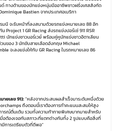
ด์ ทางด้านของนักแข่งหนุ่มมืออาชีพชาวฝรั่งเศสสังกัด
ะ Dominique Bastien จากประเทศอเมริกา
รมนี จะรับหน้าที่ลงสนามด้วยรถแข่งหมายเลข 88 อีก
กัน Project 1 GR Racing ส่งรถแข่งปอร์เช่ 911 RSR
 นักแข่งชาวนอร์เวย์ พร้อมคู่หูนักแข่งชาวอิตาเลียน
ส่วนของ 3 นักขับสายเลือดอังกฤษ Michael
mble จะลงแข่งให้กับ GR Racing ในรถหมายเลข 86
หมายเลข
91):
“หลังจากประสบผลสำเร็จมาระดับหนึ่งด้วย
corchamps ถึงตอนนี้เราต้องการทำคะแนนสะสมให้สูง
หตุการณ์ตื่นเต้น รวมทั้งความท้าทายพิเศษมากมายสำหรับ
ต้องเจอกับสภาวะที่แตกต่างกันทั้ง 2 รูปแบบคือสิ่งที่
ามีการเตรียมตัวที่ดีพอ”