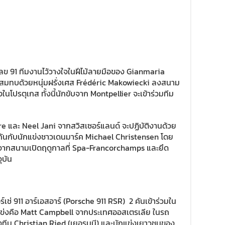
ลข 91 ทีมงานไว้วางใจในฝีไม้ลายมือของ Gianmaria
 สมทบด้วยหนุ่มฝรั่งเศส Frédéric Makowiecki ลงสนาม
มงในโปรตุเกส ทั้งนี้นักขับจาก Montpellier จะเข้าร่วมทีม
re และ Neel Jani จากสวิสเซอร์แลนด์ จะปฏิบัติงานด้วย
กันกับนักแข่งชาวเดนมาร์ค Michael Christensen โดย
ro จากสนามเปิดฤดูกาลที่ Spa-Francorchamps และยึด
ุบัน
่ 911 อาร์เอสอาร์ (Porsche 911 RSR) 2 คันเข้าร่วมใน
แข่งคือ Matt Campbell จากประเทศออสเตรเลีย ในรถ
งทีม Christian Ried (เยอรมนี) และนักแข่งเยาวชนของ