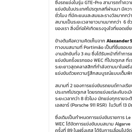
ซึ่งรถแข่งในรุ่น GTE-Pro สามารถทำความ
แข่งขันในประเทศโปรตุเกสที่ผ่านมา มีคว
ชั่วโมง ที่มีคะแนนสะสมและรางวัลมากกว่า
สนามเป็นระยะเวลายาวนานมากกว่า 6 ชั่วโ
ของเรา สิ่งนี้ก่อให้เกิดแรงจูงใจที่ยอดเยี่
ข้างต้นคือความคิดเห็นจาก
Alexander S
ทางบนสนามที่ Portimão เป็นที่ชื่นชอบของ
งานนักขับทั้ง 3 คน ซึ่งได้รับหน้าที่ทำก
แข่งขันครั้งแรกของ WEC ที่โปรตุเกส ที
ระยะยาวสุดคลาสสิกที่กำลังตามมาในฝรั่งเ
แข่งขันด้วยความรู้สึกสมบูรณ์แบบเต็มพิ
สนามที่ 2 ของการแข่งขันรถยนต์ทางเรี
ประเทศโปรตุเกส โดยรถแข่งแต่ละคันจะม
ระยะเวลากว่า 8 ชั่วโมง นักแข่งทุกรายจะ
เอสอาร์ (Porsche 911 RSR) ในวันที่ 13 มิ
ซึ่งเดิมเป็นกำหนดการแข่งขันรายการ Le M
WEC ได้จัดการแข่งขันบนสนาม Algarve
ครั้งที่ 89 ในฝรั่งเศส ได้รับการเลื่อนไป