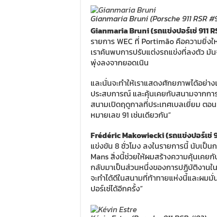
Gianmaria Bruni (Porsche 911 RSR #9
Gianmaria Bruni (
รถแข่งปอร์เช่
911 
รายการ WEC ที่ Portimão คือความยิ่ง
เราค้นพบการปรับแต่งรถแข่งที่ลงตัว มันจ
พุ่งลงจากยอดเนิน
และนั่นจะทำให้เราแสดงศักยภาพได้อย่างเ
ประสบการณ์ และคุ้นเคยกับสนามจากการ
สนามเปิดฤดูกาลที่ประเทศเบลเยี่ยม ตอนน
หมายเลข 91 เช่นเดียวกัน”
Frédéric Makowiecki (
รถแข่งปอร์เช่
9
แข่งขัน 8 ชั่วโมง ลงในรายการนี้ นับเป็น
Mans สิ่งนี้ช่วยให้ผมสร้างความคุ้นเคยกั
กลับมาเป็นส่วนหนึ่งของการปฏิบัติงานใน
จะทำได้ดีในสนามที่ท้าทายแห่งนี้และผมมั่
ปอร์เช่ได้อีกครั้ง”