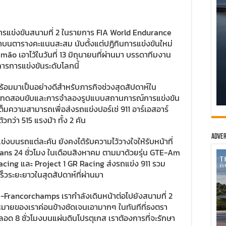
ารแข่งขันสนามที่ 2 ในรายการ FIA World Endurance
บนตารางคะแนนสะสม นับตั้งแต่ปฏิทินการแข่งขันใหม่
rtimão เอาไว้ในวันที่ 13 มิถุนายนที่ผ่านมา บรรดาทีมงาน
ารการแข่งขันระดับโลกนี้
้อมมาเป็นอย่างดีสำหรับภารกิจช่วงสุดสัปดาห์ใน
นการทดสอบขับและการจำลองรูปแบบสถานการณ์การแข่งขัน
มความสามารถเพื่อส่งรถแข่งปอร์เช่ 911 อาร์เอสอาร์
กว่า 515 แรงม้า ทั้ง 2 คัน
Adver
งบนรถแต่ละคัน ยังคงได้รับความไว้วางใจให้รับหน้าที่
Mans 24 ชั่วโมง ในเดือนสิงหาคม ตามมาด้วยรุ่น GTE-Am
acing และ Project 1 GR Racing ส่งรถแข่ง 911 รวม
็วระยะยาวในสุดสัปดาห์ที่ผ่านมา
a-Francorchamps เรากำลังเดินหน้าต่อไปยังสนามที่ 2
มายของเราค่อนข้างชัดเจนเอามากๆ ในทันทีที่ธงตรา
อด 8 ชั่วโมงบนแผ่นดินโปรตุเกส เราต้องการที่จะรักษา