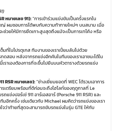
1)
RSR
หมายเลข
91):
“การเข้าร่วมแข่งขันเป็นครั้งแรกใน
ใหญ่ ผมชอบการได้พบกับความท้าทายใหม่ๆ บนสนาม เมื่อ
ะช่วยให้มีการยึดเกาะสูงสุดถึงแม้จะเป็นการเทโค้ง หรือ
ต็มที่ในโปรตุเกส ทีมงานของเราเปี่ยมล้นไปด้วย
ทดสอบ หลังจากรถแข่งอีกคันในทีมของเราเอาชนะได้ใน
ี้เราเองต้องการที่จะขึ้นไปยืนบนหัวตารางด้วยรถแข่ง
11 RSR
หมายเลข
):
“ช่างเยี่ยมยอดที่ WEC ได้รวมเอาการ
การเตรียมพร้อมที่ดีก่อนจะถึงไฮไลท์ของฤดูกาลที่ Le
บรถแข่งปอร์เช่ 911 อาร์เอสอาร์ (Porsche 911 RSR) และ
ทีมอีกครั้ง เช่นเดียวกับ Michael ผมคิดว่ารถแข่งของเรา
นใจว่าท้ายที่สุดจะสามารถขับรถแข่งในรุ่น GTE ให้กับ