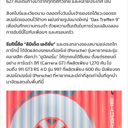
627 คันเดินทางมาจากทุกทิศทั่วไทย และหลายประเทศ เช่น
สิงคโปร์และเวียดนาม ตลอดทั้งวันนั้นเจ้าของรถได้แวะจอดรถ
สปอร์ตของตนไว้ข้างๆ ผนังถ่ายรูปขนาดใหญ่ “Das Treffen 9”
เพื่อบันทึกความทรงจำ ด้วยความตื่นเต้นในการร่วมเฉลิมฉลอง
การขับขี่นี้ไปกับเพื่อนๆ และครอบครัว
ธีมปีนี้คือ “ลิมิเต็ด เอดิชั่น”
และตรงกลางของสนามแข่งรถโก
คาร์ทนี้ ได้จัดแสดงรถยนต์ปอร์เช่ (Porsche) รุ่นหายากและรุ่น
คลาสสิก เรียกว่า “ยูนิคอร์น” ให้ทุกคนได้ชื่นชม ตั้งแต่รถยนต์
อย่าง คาร์เรร่า จีที (Carrera GT) ที่ผลิตเพียง 1,270 คัน ไป
จนถึง 911 GT3 RS 4.0 รุ่น 997 ที่ผลิตเพียง 600 คัน มีเพียงรถ
สปอร์ตปอร์เช่ (Porsche) ที่หายากและมีค่าที่สุดเท่านั้นที่ถูกนำ
มาจัดแสดงในพื้นที่นี้