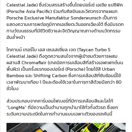
Celestial Jade) ซึ่งร่วมสรรสร้างขึ้นโดยปอร์เช่ เอเชีย แปซิฟิค
(Porsche Asia Pacific) ร่วมกับศิลปินและวิศวกรจากแผนก
Porsche Exclusive Manufaktur Sonderwunsch เป็นการ
แสดงความเคารพต่อภูมิภาคเอเชียตะวันออกเฉียงใต้ ซึ่งมีมรดก
ทางวัฒนธรรมที่มีชีวิตชีวาและจิตวิญญาณทางด้านนวัตกรรม
อันล้ำหน้า
ไทคานน์ เทอร์โบ เอส เซเลสเชี่ยล เจด (Taycan Turbo S
Celestial Jade) ดึงดูดความสนใจจากผู้เข้าชมด้วยการผสม
ผสานสี Chromaflair (เทคนิคการเคลือบสีที่สร้างเอฟเฟกต์บน
พื้นผิว) เป็นครั้งแรกของปอร์เช่ (Porsche) โดยใช้สี Urban
Bamboo และ Shifting Carbon ซึ่งการเคลือบสีที่ซับซ้อนนี้ใช้
เวลาพัฒนาเกือบ 1 ปีและต้องใช้เวลาในการทาสีด้วยมือกว่า 80
ชั่วโมง
ส่วนประกอบจากคาร์บอนไฟเบอร์ที่มีการเคลือบสีและโลโก้
“LongMa” ที่มีความเป็นตำนานถูกนำมาใช้ทั่วทั้งตัวรถ ซึ่งยก
ระดับความประณีตในการทำงานแบบเฉพาะตัวของรถคันนี้