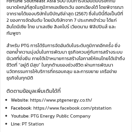
Fortune Southeast Asia 500 เป็นการจัดอันดับบริษัทที่มี
ขนาดใหญ่ที่สุดในภูมิภาคเอเชียตะวัน ออกเฉียงใต้ โดยพิจารณา
จากรายได้ของบริษัทในปีบัญชีล่าสุด (2567) ซึ่งในปีนี้ถือเป็นปีที่
2 ของการจัดอันดับ โดยมีบริษัทจาก 7 ประเทศเข้าร่วม ได้แก่
อินโดนีเซีย ไทย มาเลเซีย สิงคโปร์ เวียดนาม ฟิลิปปินส์ และ
กัมพูชา
สำหรับ PTG การได้รับการจัดอันดับในระดับภูมิภาคอีกครั้ง ยิ่ง
ตอกย้ำความมุ่งมั่นในการพัฒนา ธุรกิจควบคู่กับการสร้างระบบ
นิเวศที่ยั่งยืน ภายใต้เป้าหมายการสร้างโอกาสให้คนไทยได้เข้าถึง
ชีวิตที่ “อยู่ดี มีสุข” ในทุกด้านของช่วงชีวิต ผ่านการพัฒนา
นวัตกรรมการให้บริการที่ครอบคลุม และการขยาย เครือข่าย
ธุรกิจในทุกมิติ
ติดตามข้อมูลเพิ่มเติมได้ที่
Website:
https://www.ptgenergy.co.th/
Facebook:
https://www.facebook.com/ptstation
Youtube:
PTG Energy Public Company
Line:
PT Station