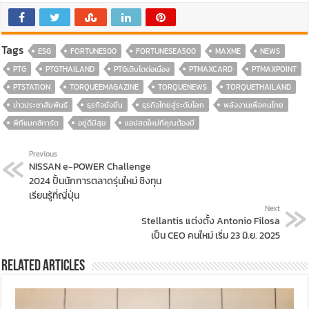
Tags
ESG
FORTUNE500
FORTUNESEA500
MAXME
NEWS
PTG
PTGTHAILAND
PTGเติบโตต่อเนื่อง
PTMAXCARD
PTMAXPOINT
PTSTATION
TORQUEEMAGAZINE
TORQUENEWS
TORQUETHAILAND
ข่าวประชาสัมพันธ์
ธุรกิจยั่งยืน
ธุรกิจไทยสู่ระดับโลก
พลังงานเพื่อคนไทย
พีทีแมกซ์การ์ด
อยู่ดีมีสุข
แอปสดใหม่ที่คุณต้องมี
Previous
NISSAN e-POWER Challenge
2024 ปั้นนักการตลาดรุ่นใหม่ ชิงทุน
เรียนรู้ที่ญี่ปุ่น
Next
Stellantis แต่งตั้ง Antonio Filosa
เป็น CEO คนใหม่ เริ่ม 23 มิ.ย. 2025
Related Articles