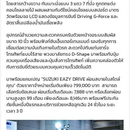
โดยสารกว้างขวาง กับเบาะนั่งแบบ 3 แถว 7 ที่นั่ง ถูกตกแต่ง
คอนโซลลายไม้ ผสมผสานกับดีไซน์คอนโซลแบบสปอร์ต มาตร
วัดพร้อมจอ LCD แสดงข้อมูลการขับขี่ Driving G-Force และ
อัตราสิ้นเปลืองน้ำมันเชื้อเพลิง
อุปกรณ์อำนวยความสะดวกครบครันด้วยหน้าจอระบบสัมผัส
ขนาด 10 นิ้ว พร้อมฟังก์ชันเอ็นเตอร์เทนเมนต์ รองรับทุกการ
เชื่อมต่อความบันเทิงภายในตัวรถ สะดวกไปกับแท่นชาร์จ
โทรศัพท์แบบไร้สาย พวงมาลัยทรง D-Shape มาพร้อมกับปุ่ม
ควบคุมเครื่องเสียงและปุ่มสั่งการโทรศัพท์ เพิ่มความคล่องตัวให้
กับการขับขี่ด้วยระบบควบคุมความเร็วอัตโนมัติ
มาพร้อมแคมเปญ “SUZUKI EAZY DRIVE ผ่อนสบายในสไตล์
คุณ” ด้วยราคาจำหน่ายเริ่มต้นเพียง 799,000 บาท สามารถ
เลือกรับข้อเสนอ ผ่อนเริ่มต้นเดือนละ 7,888 บาท หรือเลือกผ่อน
นานสูงสุด 99 เดือน เพียงเดือนละ 8,146บาท พร้อมฟรีประกัน
ภัยชั้นหนึ่งปีแรกและบริการช่วยเหลือฉุกเฉิน 24 ชั่วโมง ระยะ
เวลา 3 ปี