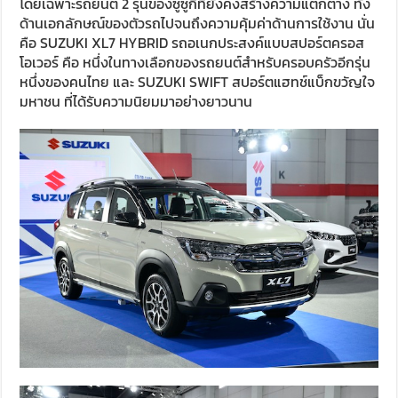
โดยเฉพาะรถยนต์ 2 รุ่นของซูซูกิที่ยังคงสร้างความแตกต่าง ทั้ง
ด้านเอกลักษณ์ของตัวรถไปจนถึงความคุ้มค่าด้านการใช้งาน นั่น
คือ SUZUKI XL7 HYBRID รถอเนกประสงค์แบบสปอร์ตครอส
โอเวอร์ คือ หนึ่งในทางเลือกของรถยนต์สำหรับครอบครัวอีกรุ่น
หนึ่งของคนไทย และ SUZUKI SWIFT สปอร์ตแฮทช์แบ็กขวัญใจ
มหาชน ที่ได้รับความนิยมมาอย่างยาวนาน