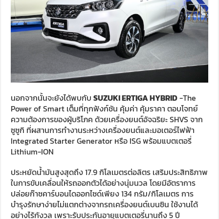
นอกจากนั้นจะยังได้พบกับ
SUZUKI ERTIGA HYBRID
-The
Power of Smart เต็มที่ทุกฟังก์ชัน คุ้มค่า คุ้มราคา ตอบโจทย์
ความต้องการของผู้บริโภค ด้วยเครื่องยนต์อัจฉริยะ SHVS จาก
ซูซูกิ ที่ผสานการทำงานระหว่างเครื่องยนต์และมอเตอร์ไฟฟ้า
Integrated Starter Generator หรือ ISG พร้อมแบตเตอรี่
Lithium-ION
ประหยัดน้ำมันสูงสุดถึง 17.9 กิโลเมตรต่อลิตร เสริมประสิทธิภาพ
ในการขับเคลื่อนให้รถออกตัวได้อย่างนุ่มนวล โดยมีอัตราการ
ปล่อยก๊าซคาร์บอนไดออกไซด์เพียง 134 กรัม/กิโลเมตร การ
บำรุงรักษาง่ายไม่แตกต่างจากรถเครื่องยนต์เบนซิน ใช้งานได้
อย่างไร้กังวล เพราะรับประกันอายุแบตเตอรี่นานถึง 5 ปี