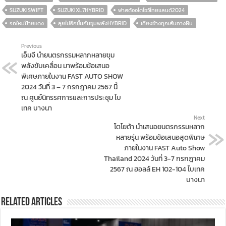
SUZUKISWIFT
SUZUKIXL7HYBRID
ฟาสต์ออโตโชว์ไทยแลนด์2024
รถใหม่ป้ายแดง
ลุยไปอีกขั้นกับขุมพลังHYBRID
เคียงข้างทุกเส้นทางฝัน
Previous
เอ็มจี นำยนตรกรรมหลากหลายขุม
พลังขับเคลื่อน มาพร้อมข้อเสนอ
พิเศษภายในงาน FAST AUTO SHOW
2024 วันที่ 3 – 7 กรกฎาคม 2567 นี้
ณ ศูนย์นิทรรศการและการประชุม ไบ
เทค บางนา
Next
โตโยต้า นำเสนอยนตรกรรมหลาก
หลายรุ่น พร้อมข้อเสนอสุดพิเศษ
ภายในงาน FAST Auto Show
Thailand 2024 วันที่ 3-7 กรกฎาคม
2567 ณ ฮอลล์ EH 102-104 ไบเทค
บางนา
Related Articles