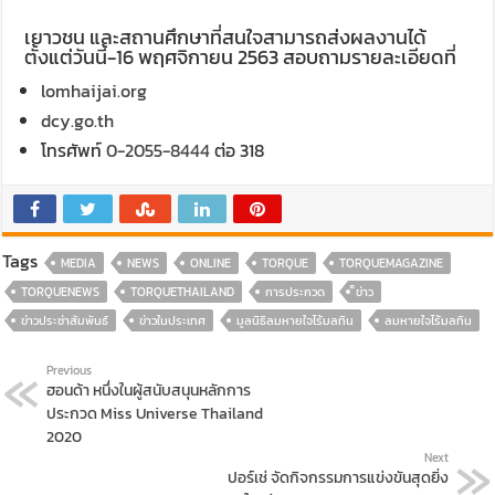
เยาวชน และสถานศึกษาที่สนใจสามารถส่งผลงานได้
ตั้งแต่วันนี้-16 พฤศจิกายน 2563 สอบถามรายละเอียดที่
lomhaijai.org
dcy.go.th
โทรศัพท์
0-2055-8444
ต่อ 318
Tags
MEDIA
NEWS
ONLINE
TORQUE
TORQUEMAGAZINE
TORQUENEWS
TORQUETHAILAND
การประกวด
็ข่าว
ข่าวประช่าสัมพันธ์
ข่าวในประเทศ
มูลนิธิลมหายใจไร้มลทิน
ลมหายใจไร้มลทิน
Previous
ฮอนด้า หนึ่งในผู้สนับสนุนหลักการ
ประกวด Miss Universe Thailand
2020
Next
ปอร์เช่ จัดกิจกรรมการแข่งขันสุดยิ่ง