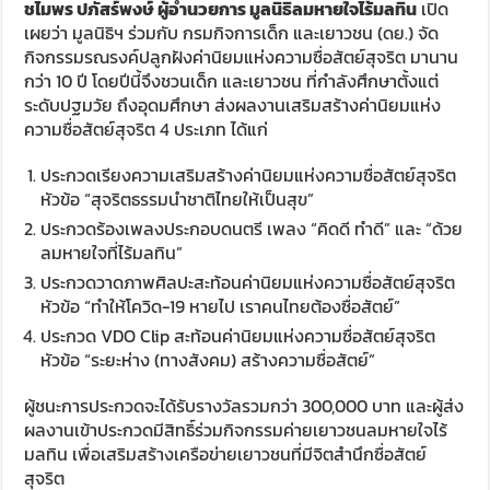
ชไมพร ปภัสร์พงษ์ ผู้อำนวยการ มูลนิธิลมหายใจไร้มลทิน
เปิด
เผยว่า มูลนิธิฯ ร่วมกับ กรมกิจการเด็ก และเยาวชน (ดย.) จัด
กิจกรรมรณรงค์ปลูกฝังค่านิยมแห่งความซื่อสัตย์สุจริต มานาน
กว่า 10 ปี โดยปีนี้จึงชวนเด็ก และเยาวชน ที่กำลังศึกษาตั้งแต่
ระดับปฐมวัย ถึงอุดมศึกษา ส่งผลงานเสริมสร้างค่านิยมแห่ง
ความซื่อสัตย์สุจริต 4 ประเภท ได้แก่
ประกวดเรียงความเสริมสร้างค่านิยมแห่งความซื่อสัตย์สุจริต
หัวข้อ “สุจริตธรรมนำชาติไทยให้เป็นสุข”
ประกวดร้องเพลงประกอบดนตรี เพลง “คิดดี ทำดี” และ “ด้วย
ลมหายใจที่ไร้มลทิน”
ประกวดวาดภาพศิลปะสะท้อนค่านิยมแห่งความซื่อสัตย์สุจริต
หัวข้อ “ทำให้โควิด-19 หายไป เราคนไทยต้องซื่อสัตย์”
ประกวด VDO Clip สะท้อนค่านิยมแห่งความซื่อสัตย์สุจริต
หัวข้อ “ระยะห่าง (ทางสังคม) สร้างความซื่อสัตย์”
ผู้ชนะการประกวดจะได้รับรางวัลรวมกว่า 300,000 บาท และผู้ส่ง
ผลงานเข้าประกวดมีสิทธิ์ร่วมกิจกรรมค่ายเยาวชนลมหายใจไร้
มลทิน เพื่อเสริมสร้างเครือข่ายเยาวชนที่มีจิตสำนึกซื่อสัตย์
สุจริต