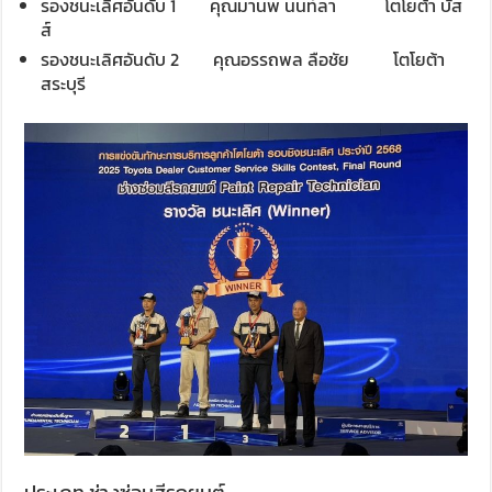
รองชนะเลิศอันดับ 1
คุณมานพ นนท์ลา โตโยต้า บัส
ส์
รองชนะเลิศอันดับ 2
คุณอรรถพล ลือชัย โตโยต้า
สระบุรี