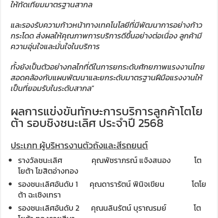
ให้ทัดเทียมมาตรฐานสากล
และรองรับความก้าวหน้าทางเทคโนโลยีที่มีพัฒนาการอย่างก้าว
กระโดด ส่งผลให้คุณภาพการบริการดีขึ้นอย่างต่อเนื่อง ลูกค้ามี
ความอุ่นใจและมั่นใจในบริการ
ทั้งยังเป็นตัวอย่างกลไกที่ดีในการยกระดับศักยภาพแรงงานไทย
สอดคล้องกับแผนพัฒนาและยกระดับมาตรฐานฝีมือแรงงานให้
เป็นที่ยอมรับในระดับสากล
”
ผลการแข่งขันทักษะการบริการลูกค้าโตโย
ต้า รอบชิงชนะเลิศ ประจำปี 2568
ประเภท ผู้บริหารงานตัวถังและสีรถยนต์
รางวัลชนะเลิศ คุณพัชราภรณ์ แจ้งสนอง โต
โยต้า โฆสิตอ่างทอง
รองชนะเลิศอันดับ 1 คุณดารารัตน์ พินิจเขียน โตโย
ต้า ฉะเชิงเทรา
รองชนะเลิศอันดับ 2 คุณนลินรัตน์ บุราณรมย์ โต