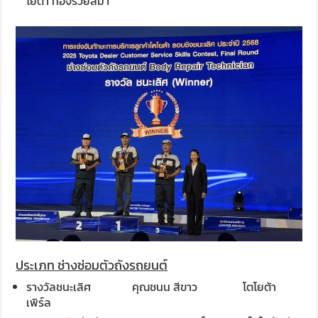
โยต้า ทองรวยสีมา
ประเภท ช่างซ่อมตัวถังรถยนต์
รางวัลชนะเลิศ
คุณชนน สีขาว โตโยต้า
เพิร์ล