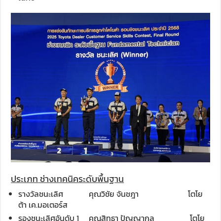
ประเ
ภท
ช่างเทคนิคระดับพื้นฐาน
รางวัลชนะเลิศ คุณวิชัย จันชฎา โตโย
ต้า เค.มอเตอร์ส
รองชนะเลิศอันดับ 1 คุณสิทธา ปัญญากุล โตโย