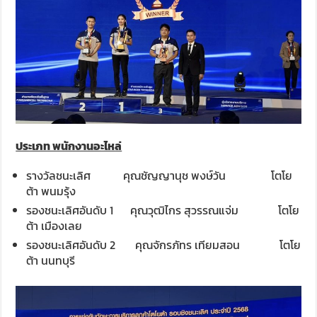
ประเภท พนักงานอะไหล่
รางวัลชนะเลิศ
คุณชัญญานุช พงษ์วัน โตโย
ต้า พนมรุ้ง
รองชนะเลิศอันดับ 1 คุณวุฒิไกร สุวรรณแจ่ม โตโย
ต้า เมืองเลย
รองชนะเลิศอันดับ 2 คุณจักรภัทร เทียมสอน โตโย
ต้า นนทบุรี