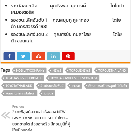
รางวัลชนะเลิศ
คุณธีรพล คุณวงศ์ โตโยต้า
เค.มอเตอร์ส
รองชนะเลิศอันดับ 1 คุณสยุมภู คูหาทอง โตโย
ต้า นครสวรรค์ 1981
รองชนะเลิศอันดับ 2 คุณศิริชัย กมลาไสย โตโย
ต้า ขอนแก่น
Tags
MOBILITYCOMPANY
NEWS
TORQUENEWS
TORQUETHAILAND
TOYOTASERVICEPROMISE
TOYOTASERVICESKILLSCONTEST
TOYOTATHAILAND
ข่าวประชาสัมพันธ์
ข่าวรถ
ทักษะการบริการลูกค้าโตโยต้า
พัฒนาบุคลากรโตโยต้า
โตโยต้า
Previous
3 บทพิสูจน์ความสำเร็จของ NEW
GWM TANK 300 DIESEL ในไทย –
ยอดขายโต ส่งออกจริง มีคอมมูนิตี้ผู้
ใช้แข็งแกร่ง