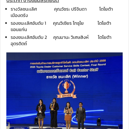
ประเภท ช่างซ่อมสีรถยนต์
รางวัลชนะเลิศ คุณวัชระ ปรีจินดา โตโยต้า
เมืองตรัง
รองชนะเลิศอันดับ 1 คุณวิเชียร โทธุโย โตโยต้า
ขอนแก่น
รองชนะเลิศอันดับ 2
คุณมานะ วิเศษสิงห์ โตโยต้า
อุตรดิตถ์