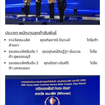
ประเภท
พนักงานลูกค้าสั
มพันธ์
รางวัลชนะเลิศ
คุณกัลยาณี ปันวงค์ โตโยต้า
ล้านนา
รองชนะเลิศอันดับ 1 คุณปุณณ์นิษฐ์ฐา นิ่มนวล โตโย
ต้า สุพรรณบุรี
รองชนะเลิศอันดับ 2 คุณนิรชา เนินคีรี โตโย
ต้า นครระยอง