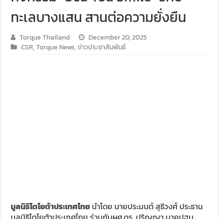
ทะเลบางแสน สานต่อความยั่งยืน
Audi Road to Korat ยกทัพขบวนอาวดี้กว่า 60 คัน เยี่ยมชม อาวดี
Torque Thailand
December 20, 2025
ขับ ฟอร์ด เรนเจอร์ บุกอีสาน กับกิจกรรม ‘ฟอร์ด เรนเจอร์ แกร่ง
CSR
,
Torque News
,
ข่าวประชาสัมพันธ์
ขับ ISUZU V-CROSS 4X4 ลุยลาวใต้ พิสูจน์ตัวจริงทุกเส้นทาง
รีวิว ลองขับ กิจกรรม “MG EV FAMILY TRIP” ครั้งแรกของการ
มูลนิธิโตโยต้าประเทศไทย
นำโดย นายประมนต์ สุธีวงศ์ ประธาน
มูลนิธิโตโยต้าประเทศไทย ร่วมกับผศ.ดร. ปริญญา นาคปฐม