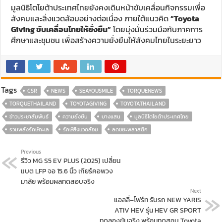
มูลนิธิโตโยต้าประเทศไทยยังคงเดินหน้าขับเคลื่อนกิจกรรมเพื่อ
สังคมและสิ่งแวดล้อมอย่างต่อเนื่อง ภายใต้แนวคิด
“Toyota
Giving
ขับเคลื่อนไทยให้ยั่งยืน”
โดยมุ่งมั่นร่วมมือกับภาคการ
ศึกษาและชุมชน เพื่อสร้างความยั่งยืนให้สังคมไทยในระยะยาว
Tags
CSR
NEWS
SEAYOUSMILE
TORQUENEWS
TORQUETHAILAND
TOYOTAGIVING
TOYOTATHAILAND
ข่าวประชาสัมพันธ์
ความยั่งยืน
บางแสน
มูลนิธิโตโยต้าประเทศไทย
รวมพลังรักษ์ทะเล
รักษ์สิ่งแวดล้อม
ลดขยะพลาสติก
Previous
รีวิว MG S5 EV PLUS (2025) เปลี่ยน
แบต LFP จอ 15.6 นิ้ว เกียร์คอพวง
มาลัย พร้อมผลทดสอบจริง
Next
แอลลี่–โฟร์ท รับรถ NEW YARIS
ATIV HEV รุ่น HEV GR SPORT
ทดลองขับจริง พร้อมทดสอบ Toyota