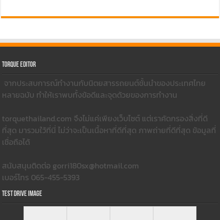
Torque Editor
จากประสบการณ์ทำงานกับนิตยสารรถยนต์ชั้นนำของประเทศไทย
หลายฉบับ ทำให้เราพบทั้งข้อดีและจุดด้วยของการทำงาน
torquethailand.com จึงไม่แค่เพียงเว็บไซต์ แต่เราคัดกรองสิ่งที่ดี
ที่สุด มารวมใว้ที่นี่ ไม่ว่าจะเป็นเนื้อหาที่ดีที่สุด ภาพถ่ายที่ดีที่สุด ข้อมูลที่
เชื่อถือได้
สนับสนุนติดต่อ gorri180sx@hotmail.com
เบอร์โทร 065-455-5393
Test Drive Image