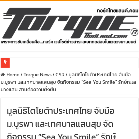
Home
/
Torque News
/
CSR
/
มูลนิธิโตโยต้าประเทศไทย จับมือ
รีวิว Honda e:N1 EV 100% – SUV ไฟฟ้า 204 แรงม้า วิ่งไกล 500 ก
ม.บูรพา และเทศบาลแสนสุข จัดกิจกรรม “Sea You Smile” รักษ์ทะเล
รีวิว ลองขับ All New GWM HAVAL H6 ปรับโฉมหน้าใหม่หล่อกว่าเ
บางแสน สานต่อความยั่งยืน
คาราวาน ISUZU 2.2 Ddi MAXFORCE ท่องเที่ยวสัมผัสประสบกา
มูลนิธิโตโยต้าประเทศไทย จับมือ
รีวิว ลองขับรถกระบะรุ่นพิเศษ FORD RANGER MS-RT ครั้งแร
ม.บูรพา และเทศบาลแสนสุข จัด
ทริปแอ่วเหนือสุดพีค! เส้นทางเชียงใหม่-เชียงรายกับ MU-X “
กิจกรรม “Sea You Smile” รักษ์
ขับ “NEW! ISUZU V-CROSS 4×4” ไปร่วมกันสร้างถนนขึ้นดอย ส่ง