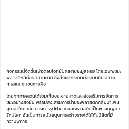
กิจกรรมนี้จัดขึ้นเพื่อตอบโจทย์ปัญหาขยะมูลฝอย โดยเฉพาะขยะ
พลาสติกที่ย่อยสลายยาก ซึ่งส่งผลกระทบต่อระบบนิเวศทาง
ทะเลและชุมชนชายฝั่ง
โดยทุกภาคส่วนได้ร่วมเก็บขยะชายหาดและส่งเสริมการจัดการ
ขยะอย่างยั่งยืน พร้อมส่งเสริมการนำขยะพลาสติกกลับมาเพิ่ม
คุณค่าใหม่ เช่น การแปรรูปฝาขวดและพลาสติกเป็นพวงกุญแจ
รักษ์โลก อันเป็นการสนับสนุนการสร้างรายได้ให้กับนิสิตที่มี
ความพิการ