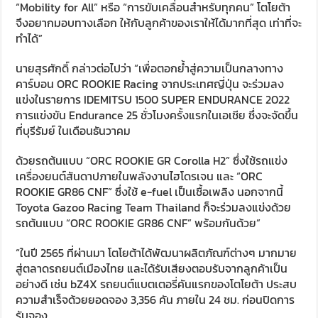
“Mobility for All” หรือ “การขับเคลื่อนสำหรับทุกคน” โตโยต้า
จึงอยากมอบทางเลือก ให้กับลูกค้าของเราให้ได้มากที่สุด เท่าที่จะ
ทำได้”
นายสุรศักดิ์ กล่าวต่อไปว่า “เพื่อตอกย้ำสู่ความเป็นกลางทาง
คาร์บอน ORC ROOKIE Racing จากประเทศญี่ปุ่น จะร่วมลง
แข่งในรายการ IDEMITSU 1500 SUPER ENDURANCE 2022
การแข่งขัน Endurance 25 ชั่วโมงครั้งแรกในเอเชีย ซึ่งจะจัดขึ้น
ที่บุรีรัมย์ ในเดือนธันวาคม
ด้วยรถต้นแบบ “ORC ROOKIE GR Corolla H2” ซึ่งใช้รถแข่ง
เครื่องยนต์สันดาปภายในพลังงานไฮโดรเจน และ “ORC
ROOKIE GR86 CNF” ซึ่งใช้ e-fuel เป็นเชื้อเพลิง นอกจากนี้
Toyota Gazoo Racing Team Thailand ก็จะร่วมลงแข่งด้วย
รถต้นแบบ “ORC ROOKIE GR86 CNF” พร้อมกันด้วย”
“ในปี 2565 ที่ผ่านมา โตโยต้าได้พัฒนาผลิตภัณฑ์ต่างๆ มากมาย
สู่ตลาดรถยนต์เมืองไทย และได้รับเสียงตอบรับจากลูกค้าเป็น
อย่างดี เช่น bZ4X รถยนต์แบตเตอรี่คันแรกของโตโยต้า ประสบ
ความสำเร็จด้วยยอดจอง 3,356 คัน ภายใน 24 ชม. ก่อนปิดการ
รับจอง