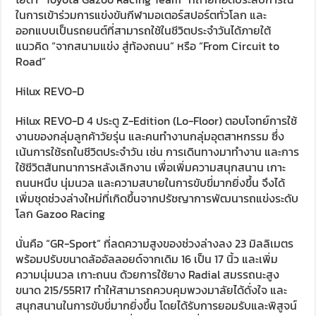
ในการเข้าร่วมการแข่งขันกีฬามอเตอร์สปอร์ตทั่วโลก และ
ออกแบบเป็นรถยนต์ที่สามารถใช้ในชีวิตประจำวันได้ภายใต้
แนวคิด “จากสนามแข่ง สู่ท้องถนน” หรือ “From Circuit to
Road”
Hilux REVO-D
Hilux REVO-D 4 ประตู Z-Edition (Lo-Floor) ตอบโจทย์การใช้
งานของกลุ่มลูกค้าวัยรุ่น และคนทำงานกลุ่มอุตสาหกรรม ซึ่ง
เน้นการใช้รถในชีวิตประจำวัน เช่น การเดินทางมาทำงาน และการ
ใช้ชีวิตสันทนาการหลังเลิกงาน เพื่อเพิ่มความสนุกสนาน เกาะ
ถนนหนึบ นุ่มนวล และความสบายในการขับขี่มากยิ่งขึ้น จึงได้
เพิ่มชุดช่วงล่างใหม่ที่เกิดขึ้นจากปรัชญาการพัฒนารถแข่งระดับ
โลก Gazoo Racing
นั่นคือ “GR-Sport” ที่ลดความสูงของช่วงล่างลง 23 มิลลิเมตร
พร้อมปรับขนาดล้ออัลลอยด์จากเดิม 16 เป็น 17 นิ้ว และเพิ่ม
ความนุ่มนวล เกาะถนน ด้วยการใช้ยาง Radial สมรรถนะสูง
ขนาด 215/55R17 ทำให้สามารถควบคุมพวงมาลัยได้ดั่งใจ และ
สนุกสนานในการขับขี่มากยิ่งขึ้น โดยได้รับการยอมรับและพิสูจน์