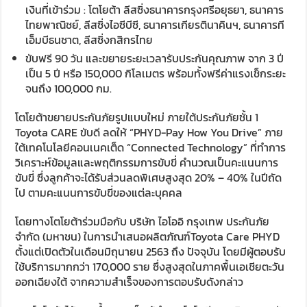
เงินที่เข้าร่วม : โตโยต้า ลีสซิ่งธนาคารกรุงศรีอยุธยา, ธนาคาร
ไทยพาณิชย์, ลีสซิ่งไอซีบีซี, ธนาคารเกียรตินาคินฯ, ธนาคารที
เอ็มบีธนชาต, ลีสซิ่งกสิกรไทย
ขับฟรี 90 วัน และขยายระยะเวลารับประกันคุณภาพ จาก 3 ปี
เป็น 5 ปี หรือ 150,000 กิโลเมตร พร้อมทั้งฟรีค่าแรงเช็กระยะ
จนถึง 100,000 กม.
โตโยต้าขยายประกันภัยรูปแบบใหม่ ภายใต้ประกันภัยชั้น 1
Toyota CARE ขับดี ลดให้ “PHYD-Pay How You Drive” ภาย
ใต้เทคโนโลยีคอนเนคเต็ด “Connected Technology” ที่ทำการ
วิเคราะห์ข้อมูลและพฤติกรรมการขับขี่ คำนวณเป็นคะแนนการ
ขับขี่ ซึ่งลูกค้าจะได้รับส่วนลดพิเศษสูงสุด 20% – 40% ในปีถัด
ไป ตามคะแนนการขับขี่ของแต่ละบุคคล
โดยทางโตโยต้าร่วมมือกับ บริษัท ไอโออิ กรุงเทพ ประกันภัย
จำกัด (มหาชน) ในการนำเสนอผลิตภัณฑ์Toyota Care PHYD
ตั้งแต่เปิดตัวในเดือนมิถุนายน 2563 ถึง ปัจจุบัน โดยมีผู้ตอบรับ
ใช้บริการมากกว่า 170,000 ราย ซึ่งสูงสุดในภาคพื้นเอเชียตะวัน
ออกเฉียงใต้ จากความสำเร็จของการตอบรับดังกล่าว