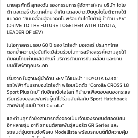
นายสุรศักดิ์ สุทองวัน รองกรรมการผู้จัดการใหญ่ บริษัท โตโย
ต้า มอเตอร์ ประเทศไทย จำกัด แถลงข่าวเปิดบูธโตโยต้าภายใต้
แนวคิด “ขับเคลื่อนสู่อนาคตไปพร้อมกับโตโยต้าผู้นำด้าน xEV”
(DRIVE TO THE FUTURE TOGETHER WITH TOYOTA,
LEADER OF xEV)
ในโอกาสครบรอบ 60 ปี ของ โตโยต้า มอเตอร์ ประเทศไทย
ตอกย้ำความมุ่งมั่นที่จะมีส่วนร่วมในการสร้างสรรค์ความสุขให้
กับคนไทยผ่านผลิตภัณฑ์ บริการด้านการขับเคลื่อน และยาน
ยนต์ไฟฟ้าทุกประเภท
เริ่มจาก ในฐานะผู้นำด้าน xEV ได้แนะนำ “TOYOTA bZ4X”
รถไฟฟ้าคันแรกของโตโยต้า พร้อมเปิดตัว “Corolla CROSS 1.8
Sport Plus ใหม่” กับอีกหนึ่งไฮไลท์ ที่นำมาเพื่อตอบสนองกระแส
เรียกร้องของแฟนพันธุ์แท้ได้ร่วมสัมผัสกับ Sport Hatchback
สายพันธุ์แชมป์ “GR Corolla”
และท่านลูกค้ายังสามารถสั่งจองเป็นเจ้าของรถยนต์ยอดนิยม
อีกหลายรุ่น อาทิ รถยนต์สายพันธุ์สปอร์ต GR Series และ
รถยนต์รุ่นตกแต่งพิเศษ Modellista พร้อมรถยนต์ที่มีความคุ้ม