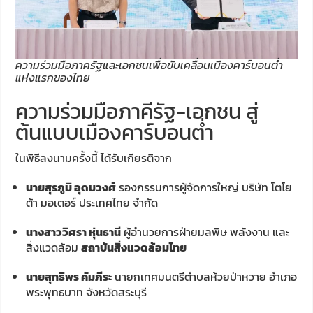
ความร่วมมือภาครัฐและเอกชนเพื่อขับเคลื่อนเมืองคาร์บอนต่ำ
แห่งแรกของไทย
ความร่วมมือภาคีรัฐ-เอกชน สู่
ต้นแบบเมืองคาร์บอนต่ำ
ในพิธีลงนามครั้งนี้ ได้รับเกียรติจาก
นายสุรภูมิ อุดมวงศ์
รองกรรมการผู้จัดการใหญ่ บริษัท โตโย
ต้า มอเตอร์ ประเทศไทย จำกัด
นางสาววิศรา หุ่นธานี
ผู้อำนวยการฝ่ายมลพิษ พลังงาน และ
สิ่งแวดล้อม
สถาบันสิ่งแวดล้อมไทย
นายสุทธิพร คัมภีระ
นายกเทศมนตรีตำบลห้วยป่าหวาย อำเภอ
พระพุทธบาท จังหวัดสระบุรี