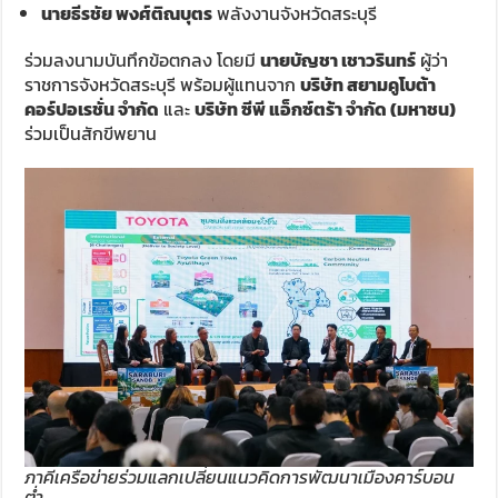
นายธีรชัย พงศ์ติณบุตร
พลังงานจังหวัดสระบุรี
ร่วมลงนามบันทึกข้อตกลง โดยมี
นายบัญชา เชาวรินทร์
ผู้ว่า
ราชการจังหวัดสระบุรี พร้อมผู้แทนจาก
บริษัท สยามคูโบต้า
คอร์ปอเรชั่น จำกัด
และ
บริษัท ซีพี แอ็กซ์ตร้า จำกัด (มหาชน)
ร่วมเป็นสักขีพยาน
ภาคีเครือข่ายร่วมแลกเปลี่ยนแนวคิดการพัฒนาเมืองคาร์บอน
ต่ำ