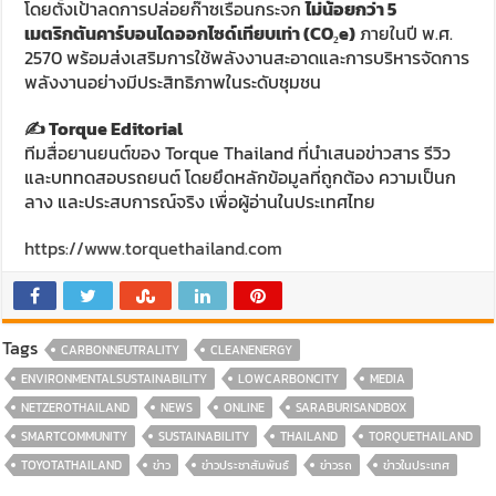
โดยตั้งเป้าลดการปล่อยก๊าซเรือนกระจก
ไม่น้อยกว่า 5
เมตริกตันคาร์บอนไดออกไซด์เทียบเท่า (CO₂e)
ภายในปี พ.ศ.
2570 พร้อมส่งเสริมการใช้พลังงานสะอาดและการบริหารจัดการ
พลังงานอย่างมีประสิทธิภาพในระดับชุมชน
✍️ Torque Editorial
ทีมสื่อยานยนต์ของ Torque Thailand ที่นำเสนอข่าวสาร รีวิว
และบททดสอบรถยนต์ โดยยึดหลักข้อมูลที่ถูกต้อง ความเป็นก
ลาง และประสบการณ์จริง เพื่อผู้อ่านในประเทศไทย
https://www.torquethailand.com
Tags
CARBONNEUTRALITY
CLEANENERGY
ENVIRONMENTALSUSTAINABILITY
LOWCARBONCITY
MEDIA
NETZEROTHAILAND
NEWS
ONLINE
SARABURISANDBOX
SMARTCOMMUNITY
SUSTAINABILITY
THAILAND
TORQUETHAILAND
TOYOTATHAILAND
ข่าว
ข่าวประชาสัมพันธ์
ข่าวรถ
ข่าวในประเทศ