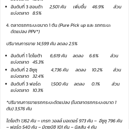
อันดับที่ 3 ฮอนด้า
2,501
คัน
เพิ่มขึ้น
46.9%
ส่วน
แบ่งตลาด
8.5%
ตลาดรถกระบะขนาด 1 ตัน
(
Pure Pick up และ รถกระบะ
ดัดแปลง PPV*)
ปริมาณการขาย
14,599
คัน ลดลง
2.5%
อันดับที่ 1 โตโยต้า
6,619
คัน
ลดลง
6
.
6%
ส่วน
แบ่งตลาด
45.3%
อันดับที่ 2 อีซูซุ
4,736
คัน
ลดลง
10
.
2%
ส่วน
แบ่งตลาด
32.4%
อันดับที่ 3 ฟอร์ด
1,500
คัน
ลดลง
0.1%
ส่วน
แบ่งตลาด
10.3%
*
ปริมาณการขายรถกระบะดัดแปลง
(
ในตลาดรถกระบะขนาด
1
ตัน
) 3,576
คัน
โตโยต้า
1,
162
คัน
–
เกรท วอลล์ มอเตอร์
973
คัน
–
อีซูซุ
796
คัน
–
ฟอร์ด
540
คัน
–
มิตซูบิชิ 1
01
คัน
–
นิสสัน
4
คัน