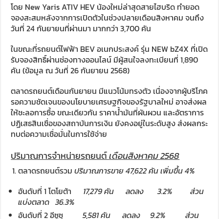
โดย New Yaris ATIV HEV น้องใหม่ล่าสุดสายไฮบริด ทำยอด
จองสะสมหลังจากการเปิดตัวในช่วงปลายเดือนสิงหาคม จนถึง
วันที่ 24 กันยายนที่ผ่านมา มากกว่า 3,700 คัน
ในขณะที่รถยนต์ไฟฟ้า BEV อเนกประสงค์ รุ่น NEW bZ4X ที่เปิด
รับจองสิทธิ์ผ่านช่องทางออนไลน์ มีผู้สนใจลงทะเบียนที่ 1,890
คัน (ข้อมูล ณ วันที่ 26 กันยายน 2568)
ตลาดรถยนต์เดือนกันยายน มีแนวโน้มทรงตัว เนื่องจากผู้บริโภค
รอความชัดเจนของนโยบายเศรษฐกิจของรัฐบาลใหม่ อาจส่งผล
ให้ชะลอการซื้อ ขณะเดียวกัน ราคาน้ำมันที่ผันผวน และอัตราการ
ปฏิเสธสินเชื่อของสถาบันการเงิน ยังคงอยู่ในระดับสูง ส่งผลกระ
ทบต่อความเชื่อมั่นในการใช้จ่าย
ปริมาณการจำหน่ายรถยนต์
เดือนสิงหาคม
2568
ตลาดรถยนต์รวม
ปริมาณการขาย
47,622
คัน เพิ่มขึ้น
4
%
อันดับที่ 1 โตโยต้า
1
7,279
คัน
ลดลง
3
.
2%
ส่วน
แบ่งตลาด
36.3%
อันดับที่ 2 อีซูซุ
5,581
คัน
ลดลง
9
.
2%
ส่วน