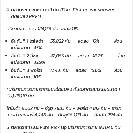
ตลาดรถกระบะขนาด 1 ตัน
(
Pure Pick up และ รถกระบะ
ดัดแปลง PPV*)
ปริมาณการขาย
124,156
คัน ลดลง 1
1%
อันดับที่ 1 โตโยต้า
55,822
คัน
ลดลง
1
3%
ส่วน
แบ่งตลาด
45%
อันดับที่ 2 อีซูซุ
42,055
คัน
ลดลง
18.7%
ส่วน
แบ่งตลาด
3
3
.
9%
อันดับที่ 3 ฟอร์ด
1
2,431
คัน ลดลง
1
5.6%
ส่วน
แบ่งตลาด
10
%
*
ปริมาณการขายรถกระบะดัดแปลง
(
ในตลาดรถกระบะขนาด
1
ตัน
) 28,110
คัน
โตโยต้า
9,562
คัน
–
อีซูซุ
7,883
คัน
–
ฟอร์ด
4,812
คัน
–
เกรท
วอลล์ มอเตอร์
4,446
คัน
–
มิตซูบิชิ
1,113
คัน
–
นิสสัน
294
คัน
ตลาดรถกระบะ Pure Pick up
ปริมาณการขาย
96,046
คัน