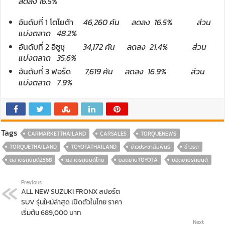
ลดลง 1
6
.
5%
อันดับที่ 1 โตโยต้า
46,260
คัน ลดลง
16.5%
ส่วน
แบ่งตลาด
4
8.2%
อันดับที่ 2 อีซูซุ
34,172
คัน
ลดลง 2
1
.
4%
ส่วน
แบ่งตลาด
3
5
.
6%
อันดับที่ 3 ฟอร์ด
7,619
คัน
ลดลง 1
6
.
9%
ส่วน
แบ่งตลาด
7.
9%
Tags
CARMARKETTHAILAND
CARSALES
TORQUENEWS
TORQUETHAILAND
TOYOTATHAILAND
ข่าวประชาสัมพันธ์
ข่าวรถ
ตลาดรถยนต์2568
ตลาดรถยนต์ไทย
ยอดขายTOYOTA
ยอดขายรถยนต์
Previous
ALL NEW SUZUKI FRONX สปอร์ต
SUV รุ่นใหม่ล่าสุด เปิดตัวในไทย ราคา
เริ่มต้น 689,000 บาท
Next