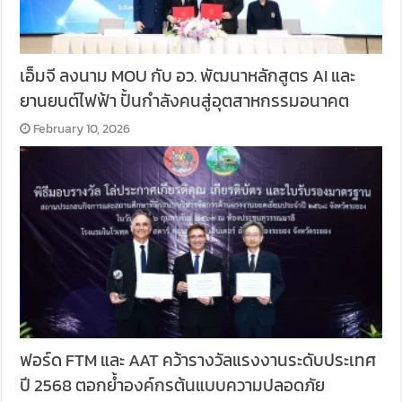
เอ็มจี ลงนาม MOU กับ อว. พัฒนาหลักสูตร AI และ
ยานยนต์ไฟฟ้า ปั้นกำลังคนสู่อุตสาหกรรมอนาคต
February 10, 2026
ฟอร์ด FTM และ AAT คว้ารางวัลแรงงานระดับประเทศ
ปี 2568 ตอกย้ำองค์กรต้นแบบความปลอดภัย