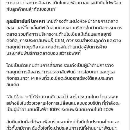
การตลาดและการสื่อสาร เติบโตและพัฒนาอย่างยั่งยืนไปพร้อม
กับลูกค้าคนสำคัญของเรา”
คุณนิชานันท์ ปัญญา
เคยดำรงตำแหน่งหัวหน้าฝ่ายการตลาด
ของ เวอร์จิ้น แอ็คทีฟ ในส่วนของงานบริหารในด้านกิจกรรมการ
ตลาด รวมถึงการบริหารงานด้านโซเชียลมีเดียและกลยุทธ์
ดิจิทัล, การประชาสัมพันธ์, CRM, กิจกรรมสำหรับลูกค้า และวาง
กลยุทธ์ทางธุรกิจ และเคยดำรงในตำแหน่งผู้จัดการฝ่าย
ประชาสัมพันธ์การตลาดของ สวารอฟสกี้
โดยเป็นตัวแทนด้านการสื่อสาร รวมถึงเป็นผู้นำด้านการวาง
กลยุทธ์การสื่อสาร, การประชาสัมพันธ์, การโฆษณา และดูแล
กิจกรรมกว่า 14 แห่งทั่วเอเชียตะวันออกเฉียงใต้และประเทศ
อินเดีย
“ฉันดีใจมากที่ได้ร่วมงานกับวอลโว่ คาร์ ประเทศไทย โดยเฉพาะ
อย่างยิ่งในช่วงเวลาแห่งการเปลี่ยนแปลงของบริษัท ที่กำลังจะ
เป็นผู้นำยานยนต์ไฟฟ้า 100% ระดับพรีเมียมภายในปี 2025
ฉันตื่นเต้นที่จะได้พบเพื่อนร่วมงานใหม่ทั้งทีมในประเทศไทยและ
ทั่วทั้งภูมิภาค ฉันตั้งใจที่จะนำประสบการณ์ที่ผ่านมามาพัฒนา