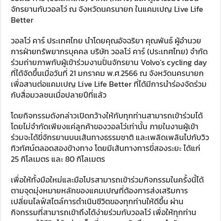
จักรยานกับวอลโว่ ณ จังหวัดนครนายก ในแคมเปญ Live Life
Better
วอลโว่ คาร์ ประเทศไทย นำโดยคุณอัจฉริยา คุณพันธ์ ผู้อำนวย
การฝ่ายทรัพยากรบุคคล บริษัท วอลโว่ คาร์ (ประเทศไทย) จำกัด
ร่วมถ่ายภาพกับผู้เข้าร่วมงานปั่นจักรยาน Volvo’s cycling day
ที่ได้จัดขึ้นเมื่อวันที่ 21 มกราคม พ.ศ.2566 ณ จังหวัดนครนายก
เพื่อสานต่อแคมเปญ Live Life Better ที่ได้มีการนำร่องจัดร่วม
กับสื่อมวลชนเมื่อปลายปีที่แล้ว
โดยกิจกรรมดังกล่าวเปิดกว้างให้กับทุกท่านสามารถเข้าร่วมได้
โดยไม่จำกัดเพียงแค่ลูกค้าของวอลโว่เท่านั้น ภายในงานผู้เข้า
ร่วมจะได้ขี่จักรยานบนเส้นทางธรรมชาติ และเพลิดเพลินไปกับวิว
ทิวทัศน์ตลอดสองข้างทาง โดยมีเส้นทางการขี่สองระยะ ได้แก่
25 กิโลเมตร และ 80 กิโลเมตร
เพื่อให้ทั้งมือใหม่และมือโปรสามารถเข้าร่วมกิจกรรมในครั้งนี้ได้
ตามจุดมุ่งหมายหลักของแคมเปญที่ต้องการส่งเสริมการ
เปลี่ยนไลฟ์สไตล์การดำเนินชีวิตของทุกท่านให้ดีขึ้น ผ่าน
กิจกรรมที่สามารถเข้าถึงได้ง่ายร่วมกับวอลโว่ เพื่อให้ทุกท่าน