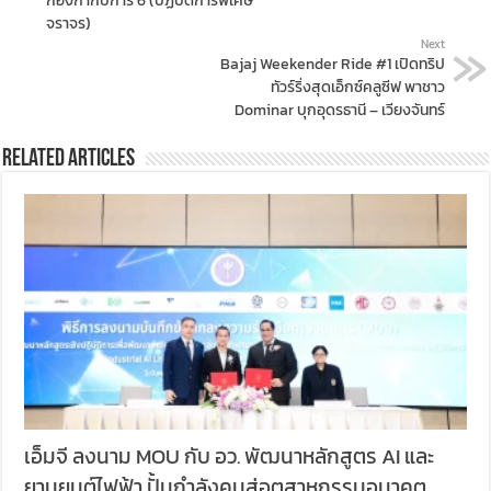
กองกำกับการ 6 (ปฏิบัติการพิเศษ
จราจร)
Next
Bajaj Weekender Ride #1 เปิดทริป
ทัวร์ริ่งสุดเอ็กซ์คลูซีฟ พาชาว
Dominar บุกอุดรธานี – เวียงจันทร์
Related Articles
เอ็มจี ลงนาม MOU กับ อว. พัฒนาหลักสูตร AI และ
ยานยนต์ไฟฟ้า ปั้นกำลังคนสู่อุตสาหกรรมอนาคต