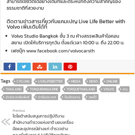
สามารถใช้ชีวิตได้อย่างเต็มที่และตระหนักถึงความสำคัญของ
ธรรมชาติที่สวยงาม
ติดตามข่าวสารเกี่ยวกับแคมเปญ Live Life Better with
Volvo เพิ่มเติมได้ที่
Volvo Studio Bangkok ชั้น 3 ณ ห้างสรรพสินค้าไอคอน
สยาม เปิดให้บริการทุกวัน ตั้งแต่เวลา 10:00 น. ถึง 22.00 น.
เฟซบุ๊ก
www.facebook.com/volvocarsth
Tags
CYCLING
LIVELIFEBETTER
MEDIA
NEWS
ONLINE
THAILAND
TORQUEMAGAZINE
TORQUETHAILAND
VOLVO
ข่าว
ข่าวประชาสัมพันธ์
ข่าวในประเทศ
ปั่นจักรยาน
วอลโว่
Previous
โตโยต้าสนับสนุนการปฏิบัติงาน
สำนักงานตำรวจแห่งชาติ มอบเครื่อง
มือและอุปกรณ์ช่างแก่ ตำรวจช่าง