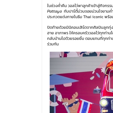
ในช่วงค่ำคืน วอลโว่พาลูกค้าเข้าสู่กิจก
Pattaya
กับปาร์ตี้ม่วนจอยม่วนใจยามค่ำ
ประกวดแต่งกายในธีม Thai iconic พร้อ
ปิดท้ายด้วยมินิคอนเสิร์ตจากศิลปินลูกทุ่งต
ฮาย อาภาพร ให้ครอบครัววอลโว่ทุกท่านไ
กลับบ้านไปด้วยรอยยิ้ม ตอบแทนที่ทุกท่
ร่วมกัน