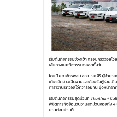
เริ่มต้นกิจกรรมช่วงเช้า ครอบครัววอลโว
เส้นทางและกิจกรรมตลอดทั้งวัน
โดยมี คุณภัทรพงษ์ อชะปาละศิริ ผู้อำนวยก
เกียรติกล่าวเปิดงานและต้อนรับผู้ร่วมเด
คาราวานรถวอลโว่กว่าร้อยคัน มุ่งหน้าจา
เริ่มต้นกิจกรรมสุดม่วนที่
Thaithani Cul
พิชิตภารกิจย้อนวันวานสุดม่วนจอยถึง 4 ฐา
ม่วนต่อยม่วนตี