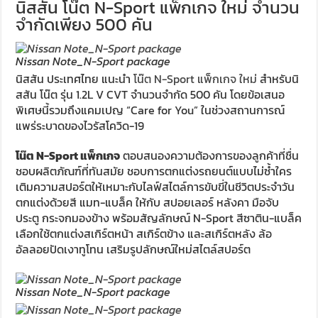
นิสสัน โน๊ต N-Sport แพ็กเกจ ใหม่ จำนวน
จำกัดเพียง 500 คัน
Nissan Note_N-Sport package
นิสสัน ประเทศไทย แนะนำ
โน๊ต N-Sport แพ็กเกจ ใหม่
สำหรับนิ
สสัน โน๊ต รุ่น 1.2L V CVT จำนวนจำกัด 500 คัน โดยข้อเสนอ
พิเศษนี้รวมถึงแคมเปญ “Care for You” ในช่วงสถานการณ์
แพร่ระบาดของไวรัสโควิด-19
โน๊ต N-Sport แพ็กเกจ
ตอบสนองความต้องการของลูกค้าที่ชื่น
ชอบผลิตภัณฑ์ที่ทันสมัย ชอบการตกแต่งรถยนต์แบบไม่ซ้ำใคร
เติมความสปอร์ตให้เหมาะกับไลฟ์สไตล์การขับขี่ในชีวิตประจำวัน
ตกแต่งด้วยสี แมท-แบล็ค ให้กับ สปอยเลอร์ หลังคา มือจับ
ประตู กระจกมองข้าง พร้อมสัญลักษณ์ N-Sport สีซาติน-แบล็ค
เลือกใช้ตกแต่งสเกิร์ตหน้า สเกิร์ตข้าง และสเกิร์ตหลัง ล้อ
อัลลอยปัดเงาทูโทน เสริมรูปลักษณ์ใหม่สไตล์สปอร์ต
Nissan Note_N-Sport package