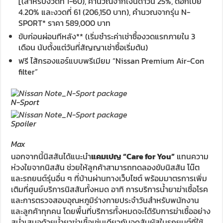
[(สำหรับงวดที่ 1-60), คำนวณจากเงินดาวน์ 25%, ดอกเบี้ย
4.20% และงวดที่ 61 (206,150 บาท), คำนวณจากรุ่น N-
SPORT* ราคา 589,000 บาท
ขับก่อนผ่อนทีหลัง** (เริ่มชำระค่าเช่าซื้องวดแรกภายใน 3
เดือน นับตั้งแต่วันที่สัญญาเช่าซื้อเริ่มต้น)
ฟรี ไส้กรองแอร์แบบพรีเมียม “Nissan Premium Air-Con
filter”
N-Sport
Spoiler
Max
นอกจากนี้นิสสันได้แนะนำ
แคมเปญ “Care for You”
แทนความ
ห่วงใยจากนิสสัน ช่วยให้ลูกค้าสามารถทดลองขับนิสสัน โน๊ต
และรถยนต์รุ่นอื่น ๆ ที่บ้านผ่านทางเว็บไซต์ พร้อมมาตรการเพิ่ม
เติมที่ศูนย์บริการนิสสันทั้งหมด อาทิ การบริการน้ำยาฆ่าเชื้อโรค
และการตรวจสอบอุณหภูมิร่างกายประจำวันสำหรับพนักงาน
และลูกค้าทุกคน โดยพื้นที่บริการทั้งหมดจะได้รับการฆ่าเชื้ออย่าง
สม่ำเสมอด้วยน้ำยาฆ่าเชื้อเช่นเดียวกับจุดสัมผัสในรถยนต์ที่ใช้