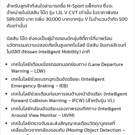
สำหรับลูกค้าที่สนใจสามารถซื้อ N-Sport แพ็กเกจ ซึ่งจะ
จำหน่ายในนิสสัน โน๊ต รุ่น 1.2L V CVT เท่านั้น ในราคาพิเศษ
589,000 บาท (เพิ่ม 30,000 บาทจากรุ่น V ในจำนวนจำกัด 500
คันเท่านั้น)
นิสสัน โน๊ต ยังคงเป็นผู้นำรถยนต์กลุ่มซิตี้คาร์ที่มาพร้อม
นวัตกรรมความปลอดภัยขั้นสูงเทคโนโลยี นิสสัน อินเทลลิเจนท์
โมบิลิตี (Nissan Intelligent Mobility) อาทิ
เทคโนโลยีเตือนเมื่อรถออกนอกช่องทาง (Lane Departure
Warning – LDW)
เทคโนโลยีช่วยเบรกฉุกเฉินอัจฉริยยะ (Intelligent
Emergency Braking – IEB)
เทคโนโลยีช่วยเตือนก่อนการชนด้านหน้าอัจฉริยะ (Intelligent
Forward Collision Warning – IFCW) (สำหรับรุ่น VL)
เทคโนโลยีกล้องอัจฉริยะมองภาพรอบทิศทาง (Intelligent
Around View Monitor – IAVM)
เทคโนโลยีตรวจจับและส่งสัญญาณเตือนวัตถุ/บุคคลที่
เคลื่อนไหวจากกล้องรอบคัน (Moving Object Detection –