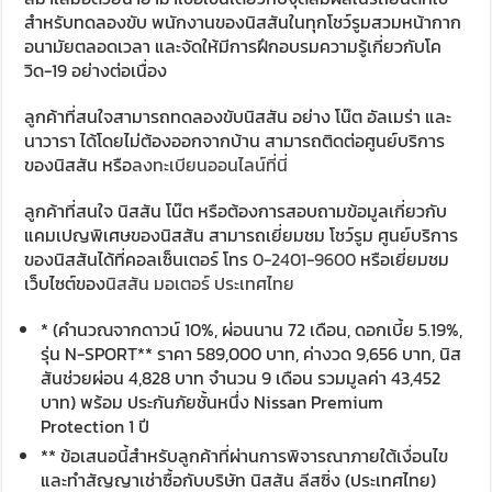
สำหรับทดลองขับ พนักงานของนิสสันในทุกโชว์รูมสวมหน้ากาก
อนามัยตลอดเวลา และจัดให้มีการฝึกอบรมความรู้เกี่ยวกับโค
วิด-19 อย่างต่อเนื่อง
ลูกค้าที่สนใจสามารถทดลองขับนิสสัน อย่าง โน๊ต อัลเมร่า และ
นาวารา ได้โดยไม่ต้องออกจากบ้าน สามารถติดต่อศูนย์บริการ
ของนิสสัน หรือ
ลงทะเบียนออนไลน์ที่นี่
ลูกค้าที่สนใจ นิสสัน โน๊ต หรือต้องการสอบถามข้อมูลเกี่ยวกับ
แคมเปญพิเศษของนิสสัน สามารถเยี่ยมชม โชว์รูม ศูนย์บริการ
ของนิสสันได้ที่คอลเซ็นเตอร์ โทร
0-2401-9600
หรือเยี่ยมชม
เว็บไซต์ของ
นิสสัน มอเตอร์ ประเทศไทย
* (คำนวณจากดาวน์ 10%, ผ่อนนาน 72 เดือน, ดอกเบี้ย 5.19%,
รุ่น N-SPORT** ราคา 589,000 บาท, ค่างวด 9,656 บาท, นิส
สันช่วยผ่อน 4,828 บาท จำนวน 9 เดือน รวมมูลค่า 43,452
บาท) พร้อม ประกันภัยชั้นหนึ่ง Nissan Premium
Protection 1 ปี
** ข้อเสนอนี้สำหรับลูกค้าที่ผ่านการพิจารณาภายใต้เงื่อนไข
และทำสัญญาเช่าซื้อกับบริษัท นิสสัน ลีสซิ่ง (ประเทศไทย)