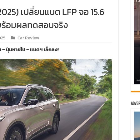
2025) เปลี่ยนแบต LFP จอ 15.6
ย พร้อมผลทดสอบจริง
025
Car Review
น – ปุ่มหายไป – แบตฯ เล็กลง!
Adver