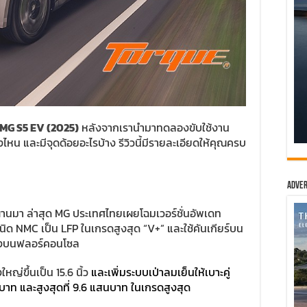
MG S5 EV (2025)
หลังจากเรานำมาทดลองขับใช้งาน
นตรงไหน และมีจุดด้อยอะไรบ้าง รีวิวนี้มีรายละเอียดให้คุณครบ
Adver
่ผ่านมา ล่าสุด MG ประเทศไทยเผยโฉมเวอร์ชั่นอัพเดท
นิด NMC เป็น LFP ในเกรดสูงสุด “V+” และใช้คันเกียร์บน
ั้งบนฟลอร์คอนโซล
่ขึ้นเป็น 15.6 นิ้ว
และเพิ่มระบบเป่าลมเย็นให้เบาะคู่
บาท และสูงสุดที่ 9.6 แสนบาท ในเกรดสูงสุด