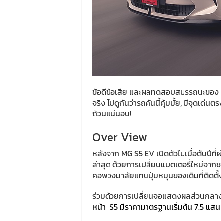
ข้อดีข้อเสีย และผลทดสอบสมรรถนะของ
จริง ไปดูกันว่ารถคันนี้คุ้มมั้ย, มีจุดเด่
ถ้วนแน่นอน!
Over View
หลังจาก MG S5 EV เปิดตัวไปเมื่อต้นปีที
ล่าสุด ด้วยการเปลี่ยนแบตเตอรี่ใหม่จากช
คอพวงมาลัยแทนปุ่มหมุนของเดิมที่ติดต
ร่วมด้วยการเปลี่ยนจอแสดงผลส่วนกลางใหญ
หน้า S5 มีราคามาตรฐานเริ่มต้น 7.5 แสน