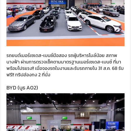
รถยนต์เมอร์เซเดส-เบนซ์มือสอง รถผู้บริหารไมล์น้อย สภาพ
นางฟ้า ผ่านการตรวจเช็คตามมาตรฐานเมอร์เซเดส-เบนซ์ ที่มา
พร้อมโปรแรง!! เมื่อจองรถในงานและรับรถภายใน 31 ส.ค. 68 รับ
ฟรี!! ทริปฮ่องกง 2 ที่นั่ง
BYD (บูธ A02)