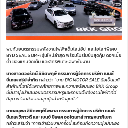
พบกับยนตรกรรมพลังงานไฟฟ้าเต็มไลน์อัป และไฮไลท์พิเศษ
BYD SEAL 5 DM-i รุ่นใหม่ล่าสุด พร้อมโปรโมชันสุดคุ้ม ดอกเบี้ย
ต่ำ ของแถมจัดเต็ม และสิทธิพิเศษเฉพาะในงาน
นางสาวตวงรัตน์ ลิขิตพฤษ์ กรรมการผู้จัดการ บริษัท เบนซ์
บีเคเค กรุ๊ป จำกัด
กล่าวว่า “
งาน
BIG MOTOR SALE
ถือเป็นเวที
สำคัญที่เราได้แสดงศักยภาพและความพร้อมของ
BKK Group
ปีนี้เรามุ่งนำเสนอยนตรกรรมหรูและรถยนต์พลังงานไฟฟ้าที่ดี
ที่สุด พร้อมข้อเสนอสุดคุ้มสำหรับลูกค้า”
นายอนุพล ลิขิตพฤษ์ไพศาล กรรมการผู้จัดการ บริษัท เบนซ์
บีเคเค วิภาวดี และ เบนซ์ บีเคเค ออโตเฮาส์ กาญจนาภิเษก
กล่าวเสริมว่า
“
การเข้าร่วมงานครั้งนี้ สะท้อนถึงความมุ่งมั่นของ