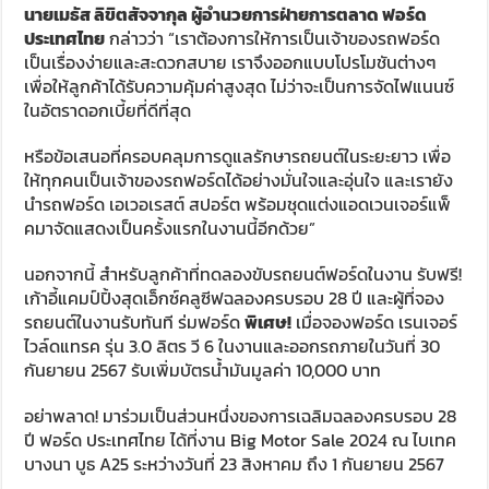
นายเมธัส ลิขิตสัจจากุล ผู้อำนวยการฝ่ายการตลาด ฟอร์ด
ประเทศไทย
กล่าวว่า “เราต้องการให้การเป็นเจ้าของรถฟอร์ด
เป็นเรื่องง่ายและสะดวกสบาย เราจึงออกแบบโปรโมชันต่างๆ
เพื่อให้ลูกค้าได้รับความคุ้มค่าสูงสุด ไม่ว่าจะเป็นการจัดไฟแนนซ์
ในอัตราดอกเบี้ยที่ดีที่สุด
หรือข้อเสนอที่ครอบคลุมการดูแลรักษารถยนต์ในระยะยาว เพื่อ
ให้ทุกคนเป็นเจ้าของรถฟอร์ดได้อย่างมั่นใจและอุ่นใจ และเรายัง
นำรถฟอร์ด เอเวอเรสต์ สปอร์ต พร้อมชุดแต่งแอดเวนเจอร์แพ็
คมาจัดแสดงเป็นครั้งแรกในงานนี้อีกด้วย”
นอกจากนี้ สำหรับลูกค้าที่ทดลองขับรถยนต์ฟอร์ดในงาน รับฟรี!
เก้าอี้แคมป์ปิ้งสุดเอ็กซ์คลูซีฟฉลองครบรอบ 28 ปี และผู้ที่จอง
รถยนต์ในงานรับทันที ร่มฟอร์ด
พิเศษ
!
เมื่อจองฟอร์ด เรนเจอร์
ไวล์ดแทรค รุ่น 3.0 ลิตร วี 6 ในงานและออกรถภายในวันที่ 30
กันยายน 2567 รับเพิ่มบัตรน้ำมันมูลค่า 10,000 บาท
อย่าพลาด! มาร่วมเป็นส่วนหนึ่งของการเฉลิมฉลองครบรอบ 28
ปี ฟอร์ด ประเทศไทย ได้ที่งาน Big Motor Sale 2024 ณ ไบเทค
บางนา บูธ A25 ระหว่างวันที่ 23 สิงหาคม ถึง 1 กันยายน 2567