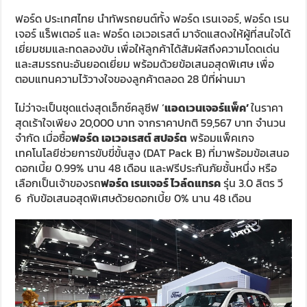
ฟอร์ด ประเทศไทย นำทัพรถยนต์ทั้ง ฟอร์ด เรนเจอร์, ฟอร์ด เรน
เจอร์ แร็พเตอร์ และ ฟอร์ด เอเวอเรสต์ มาจัดแสดงให้ผู้ที่สนใจได้
เยี่ยมชมและทดลองขับ เพื่อให้ลูกค้าได้สัมผัสถึงความโดดเด่น
และสมรรถนะอันยอดเยี่ยม พร้อมด้วยข้อเสนอสุดพิเศษ เพื่อ
ตอบแทนความไว้วางใจของลูกค้าตลอด 28 ปีที่ผ่านมา
ไม่ว่าจะเป็นชุดแต่งสุดเอ็กซ์คลูซีฟ ‘
แอดเวนเจอร์แพ็ค
’
ในราคา
สุดเร้าใจเพียง 20,000 บาท จากราคาปกติ 59,567 บาท จำนวน
จำกัด เมื่อซื้อ
ฟอร์ด เอเวอเรสต์ สปอร์ต
พร้อมแพ็คเกจ
เทคโนโลยีช่วยการขับขี่ขั้นสูง (DAT Pack B) ที่มาพร้อมข้อเสนอ
ดอกเบี้ย 0.99% นาน 48 เดือน และฟรีประกันภัยชั้นหนึ่ง หรือ
เลือกเป็นเจ้าของรถ
ฟอร์ด เรนเจอร์ ไวล์ดแทรค
รุ่น 3.0 ลิตร วี
6 กับข้อเสนอสุดพิเศษด้วยดอกเบี้ย 0% นาน 48 เดือน