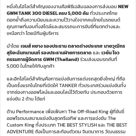
หนึ่งในไฮไลต์สำคัญของงานคือพิธีเฉลิมฉลองการส่งมอบ
NEW
GWM TANK
300
DIESEL
ครบ
5,000
คัน
ทั่วประเทศไทย
ตอกย้ำถึงความนิยมและความไว้วางใจจากคนไทยในรถยนต์
คุณภาพที่มอบทั้งสไตล์และสมรรถนะการขับขี่ที่แตกต่างและ
เหนือกว่า โดยมีทีมผู้บริหาร
นำโดย
เจมส์ หยาง รองประธาน ตลาดต่างประเทศ
นายวุฒิกร
สุริยะฉันทนานนท์ รองประธานฝ่ายการตลาด
และ
เวย์น โจว
กรรมการผู้จัดการ
GWM (Thailand)
ร่วมส่งมอบรถคันที่
5,000 ในไทยให้กับลูกค้า
และอีกไฮไลต์สำคัญคือการแข่งขันการแต่งรถสุดยิ่งใหญ่ ที่ถือ
เป็นครั้งแรกในไทยที่เปิดให้ TANKER ทั่วประเทศร่วมแข่งขันทั้ง
จากช่องทางออฟไลน์และออนไลน์ไว้ด้วยกัน ประกอบด้วยการ
แข่งขัน 2 ด้าน ได้แก่
ด้าน Performance เพื่อเฟ้นหา The Off-Road King ผู้ที่ขับขี่
ออฟโรดบนสนามแข่งขันสุดครีเอทีฟ และการแข่งขัน The
Custom King ทั้งประเภท THE BEST STYLISH และ THE BEST
ADVENTURE ถือเป็นการสะท้อนตัวตน จินตนาการ วัฒนธรรม