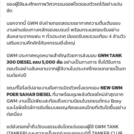
ของผู้ใช้และศักยภาพวิศวกรรมออฟโรดของตัวรถได้อย่างเด่น
ชัด
นอกจากนี้ GWM ยังถ่ายทอดสดบรรยากาศความตื่นเต้นของ
งานผ่านช่องทางหลักของแบรนด์ พร้อมกระแสตอบรับอย่าง
ล้นหลามจากแฟน ๆ ทั่วประเทศ มียอดรับชมรวมเกือบ 4 ล้านวิว
เสริมความคึกคักให้มหกรรมยิ่งใหญ่
GWM ประกาศหมุดหมายสำคัญด้วยการส่งมอบ
GWM TANK
300 DIESEL
ครบ
5,000
คัน
อย่างเป็นทางการ ซึ่งได้รับการ
ตอบรับอย่างล้นหลามจากผู้ใช้งานในประเทศไทยจนกลายเป็นเท
รนด์แห่งปี
ขณะที่ไฮไลต์ปลายงานคือการเปิดตัวครั้งแรกของ
NEW GWM
POER SAHAR DIESEL
ที่มาพร้อมขุมพลังดีเซลใหม่ล่าสุดจาก
GWM งานนี้ไม่เพียงสะท้อนถึงความนิยมในรถยนต์ทรง Boxy
และไลฟ์สไตล์การขับขี่แบบผจญภัยของคนไทยที่เติบโตขึ้นอย่าง
ต่อเนื่อง
แต่ยังตอกย้ำถึงวัฒนธรรมอันโดดเด่นของผู้ใช้ GWM TANK
(TANKER) และความแข็งแกร่งของคอมมูนิตี้ TANKER CLUB