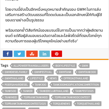
โดยงานนี้ยังเป็นอีกหนึ่งหมุดหมายสำคัญของ GWM ในการส่ง
เสริมการสร้างวัฒนธรรมที่โดดเด่นและเป็นเอกลักษณ์ให้กับผู้ใช้
ของเราอย่างเป็นรูปธรรม
พร้อมตอกย้ำวิสัยทัศน์ของแบรนด์ในการเป็นมากกว่าผู้ผลิตยาน
ยนต์ แต่คือผู้ส่งมอบแรงบันดาลใจและไลฟ์สไตล์ที่ตอบโจทย์ทุก
ความต้องการของผู้บริโภคยุคใหม่อย่างแท้จริง”
Tags
ALLPOWERTRAINSALLUSERS
BOXYLIFESTYLE
GWM
GWMDIESELFAMILY
GWMFESTIVAL
GWMTANK
GWMTANK300
GWMTHAILAND
LIFESTYLE
NEWS
OFFROADTHAILAND
POERSAHARDIESEL
TANK300
TANK300MODIFICATIONCOMPETITION
TANK500
TANKER
TANKERCLUBTHAILAND
TANKFEST2025
TANKMOD
TOPRANKTANKMOD
TOPRANKTANKMODCONTEST
TOPRANKTANKMODCONTEST2025
TORQUENEWS
TORQUETHAILAND