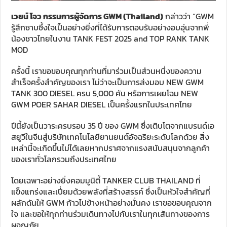
เวยน์ โจว กรรมการผู้จัดการ
GWM (Thailand)
กล่าวว่า “GWM
รู้สึกซาบซึ้งใจเป็นอย่างยิ่งที่ได้รับการตอบรับอย่างอบอุ่นจากพี่
น้องชาวไทยในงาน TANK FEST 2025 and TOP RANK TANK
MOD
ครั้งนี้ เราขอขอบคุณทุกท่านที่มาร่วมเป็นส่วนหนึ่งของความ
สำเร็จครั้งสำคัญของเรา ไม่ว่าจะเป็นการส่งมอบ NEW GWM
TANK 300 DIESEL ครบ 5,000 คัน หรือการเผยโฉม NEW
GWM POER SAHAR DIESEL เป็นครั้งแรกในประเทศไทย
ปีนี้ยังเป็นวาระครบรอบ 35 ปี ของ GWM ซึ่งเติบโตจากแบรนด์เอ
สยูวีในจีนสู่บริษัทเทคโนโลยียานยนต์อัจฉริยะระดับโลกด้วย สิ่ง
เหล่านี้จะเกิดขึ้นไม่ได้เลยหากปราศจากแรงสนับสนุนจากลูกค้า
ของเราทั่วโลกรวมถึงประเทศไทย
โดยเฉพาะอย่างยิ่งคอมมูนิตี้ TANKER CLUB THAILAND ที่
แข็งแกร่งและเปี่ยมด้วยพลังที่สร้างสรรค์ ซึ่งเป็นหัวใจสำคัญที่
ผลักดันให้ GWM ก้าวไปข้างหน้าอย่างมั่นคง เราขอขอบคุณจาก
ใจ และขอให้ทุกท่านร่วมเดินทางไปกับเราในทุกเส้นทางของการ
ผจญภัย