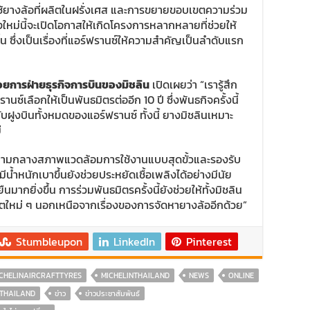
ใช้ยางล้อที่ผลิตในฝรั่งเศส และการขยายขอบเขตความร่วม
หม่นี้จะเปิดโอกาสให้เกิดโครงการหลากหลายที่ช่วยให้
้น ซึ่งเป็นเรื่องที่แอร์ฟรานซ์ให้ความสำคัญเป็นลำดับแรก
ยการฝ่ายธุรกิจการบินของมิชลิน
เปิดเผยว่า “เรารู้สึก
านซ์เลือกให้เป็นพันธมิตรต่ออีก 10 ปี ซึ่งพันธกิจครั้งนี้
ฝูงบินทั้งหมดของแอร์ฟรานซ์ ทั้งนี้ ยางมิชลินเหมาะ
่
งท่ามกลางสภาพแวดล้อมการใช้งานแบบสุดขั้วและรองรับ
ีน้ำหนักเบาขึ้นยังช่วยประหยัดเชื้อเพลิงได้อย่างมีนัย
มากยิ่งขึ้น การร่วมพันธมิตรครั้งนี้ยังช่วยให้ทั้งมิชลิน
ตใหม่ ๆ นอกเหนือจากเรื่องของการจัดหายางล้ออีกด้วย”
Stumbleupon
LinkedIn
Pinterest
CHELINAIRCRAFTTYRES
MICHELINTHAILAND
NEWS
ONLINE
THAILAND
ข่าว
ข่าวประชาสัมพันธ์