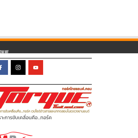
low Me
าะการขับเคลื่อนคือ...ทอร์ค