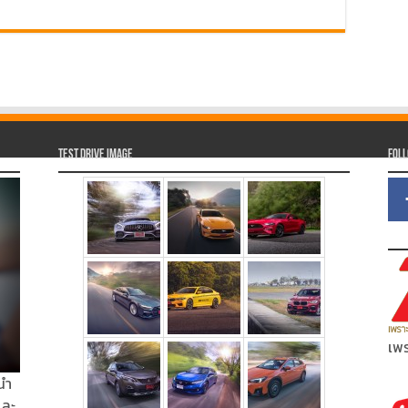
Test Drive Image
Fol
เพร
นำ
และ