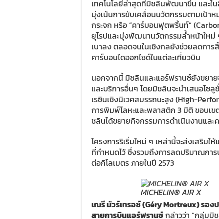
เทคโนโลยีล่าสุดที่มิชลินพัฒนาขึ้น และใ
มุ่งเน้นการขับเคลื่อนนวัตกรรมตามเป้า
กระจก หรือ “คาร์บอนฟุตพริ้นท์” (Carbon
ยุโรปและมุ่งพัฒนานวัตกรรมล้ำหน้าใหม่ ๆ 
เบาลง ตลอดจนในเชิงกลยังช่วยลดการสิ้
คาร์บอนไดออกไซด์ในแต่ละเที่ยวบิน
นอกจากนี้ มิชลินและแอร์ฟรานซ์ยังขยา
และบริการอื่นๆ โดยมิชลินจะนำเสนอโซลูชั่น
เรซินเชิงนิเวศสมรรถนะสูง (High-Perf
การพิมพ์โลหะและพลาสติก 3 มิติ ขอบเขตควา
ชลินได้ขยายกิจกรรมการดำเนินงานและ
โครงการริเริ่มใหม่ ๆ เหล่านี้จะส่งเสริ
ที่กำหนดไว้ ซึ่งรวมถึงการลดปริมาณการป
ต่อกิโลเมตร ภายในปี 2573
MICHELIN® AIR X
เฌรี มัวร์เทรอซ์ (Géry Mortreux) รอ
สายการบินแอร์ฟรานซ์
กล่าวว่า “กลุ่มมิ