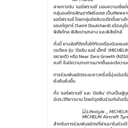
สายการบิน ‘แอร์ฟรานซ์’ มอบความเชื่อมั่นไ
กลุ่มองค์กรสัญชาติฝรั่งเศส เป็นซัพพลา
แอร์ฟรานซ์ โดยกลุ่มมิชลินจะติดตั้งยาง
แซงต์ดูชาร์ (Saint Doulchard) เมืองบูร์
พิสัยไกล พิสัยปานกลาง และพิสัยใกล้
ทั้งนี้ ยางล้อที่ติดตั้งให้กับเครื่องบินขอ
เรเดียล รุ่น ‘มิชลิน แอร์ เอ็กซ์’ (MICH
ขยายตัว หรือ Near Zero Growth (NZG) 
คงที่ จึงมีความทนทานมากขึ้นและมีความต
การร่วมพันธมิตรระยะยาวครั้งนี้มุ่งเน้
ยั่งยืนยิ่งขึ้น
ทั้ง ‘แอร์ฟรานซ์’ และ ‘มิชลิน’ ต่างเป็นผ
มีประวัติยาวนาน โดยมีจุดยืนร่วมกันใน
MICHELIN Aircraft Tyr
สำหรับการร่วมพันธมิตรที่ผ่านมาในช่วง