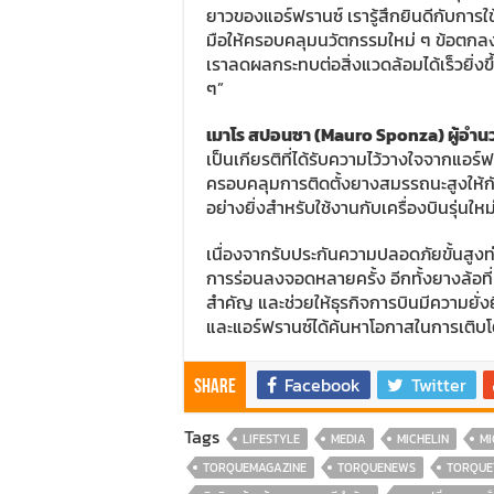
ยาวของแอร์ฟรานซ์ เรารู้สึกยินดีกับการ
มือให้ครอบคลุมนวัตกรรมใหม่ ๆ ข้อตกลงใ
เราลดผลกระทบต่อสิ่งแวดล้อมได้เร็วยิ่งขึ
ๆ”
เมาโร สปอนซา (Mauro Sponza) ผู้อำนว
เป็นเกียรติที่ได้รับความไว้วางใจจากแอร์ฟร
ครอบคลุมการติดตั้งยางสมรรถนะสูงให้กับ
อย่างยิ่งสำหรับใช้งานกับเครื่องบินรุ่นใหม
เนื่องจากรับประกันความปลอดภัยขั้นสู
การร่อนลงจอดหลายครั้ง อีกทั้งยางล้อที่ม
สำคัญ และช่วยให้ธุรกิจการบินมีความยั่งยืน
และแอร์ฟรานซ์ได้ค้นหาโอกาสในการเติบโ
Facebook
Twitter
Share
Tags
LIFESTYLE
MEDIA
MICHELIN
MI
TORQUEMAGAZINE
TORQUENEWS
TORQUE