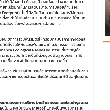
นอีก 10 ปีข้างหน้า ทั้งสองฝ่ายจะยังคงทำงานร่วมกันโดย
หมายที่มีร่วมกันในการลดปริมาณการปล่อยก๊าซเรือน
 Footprint) ทั้งนี้ มิชลินมีบทบาทในโครงการวิจัยของ
ซึ่งจะทำให้ยางล้อและระบบต่าง ๆ ที่เกี่ยวข้องมีน้ำหนัก
นเปลืองเชื้อเพลิงและลดการปล่อยก๊าซ
ยขอบเขตการร่วมพันธมิตรให้ครอบคลุมบริการทางดิจิทัล
ที่ดียิ่งขึ้นให้กับแอร์ฟรานซ์ อาทิ นวัตกรรมการรีไซเคิล,
ormance Ecological Resins) และความเชี่ยวชาญด้าน
มร่วมมือที่กว้างขึ้นนี้ตั้งอยู่บนพื้นฐานของการที่มิ
ความเชี่ยวชาญไปในหลากหลายสาขามากขึ้น
มให้แอร์ฟรานซ์บรรลุเป้าหมายด้านการพัฒนาอย่างยั่งยืนตาม
ล่อยก๊าซคาร์บอนไดออกไซด์ให้ได้ร้อยละ 50 ต่อผู้โดยสาร
งประธานกรรมการบริหาร ฝ่ายวิศวกรรมและซ่อมบำรุง ของ
ชลินไม่เพียงเป็นซัพพลายเออร์ แต่ยังเป็นพันธมิตรระยะ