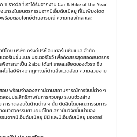
อีก 11 รางวัลที่เราได้รับจากงาน Car & Bike of the Year
ข็งแกร่งในยนตรกรรมจากบีเอ็มดับเบิลยู ที่ไม่เพียงโดด
ยังพร้อมตอบโจทย์ด้านอารมณ์ ความหลงใหล และ
ปีโดย บริษัท กรังด์ปรีซ์ อินเตอร์เนชั่นแนล จำกัด
ินเตอร์เนชั่นแนล มอเตอร์โชว์ เพื่อคัดสรรสุดยอดยนตรกร
ิจารณาเป็น 2 ส่วน ได้แก่ รายละเอียดของตัวรถ ซึ่ง
คโนโลยีพิเศษ กฎเกณฑ์ด้านสิ่งแวดล้อม ความสวยงาม
ทดสอบ พร้อมจำลองสถานีตามสถานการณ์การขับขี่ต่าง ๆ
รทดสอบประสิทธิภาพในการควบคุม ระบบช่วงล่าง
ร่ง การทดสอบในด้านต่าง ๆ นั้น ตัดสินโดยคณะกรรมการ
สมาคมวิศวกรรมยานยนต์ไทย สถาบันวิจัยชั้นนำของ
ากบีเอ็มดับเบิลยู มินิ และบีเอ็มดับเบิลยู มอเตอร์