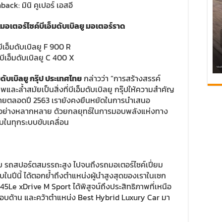
ck: มินิ คูเปอร์ เอสอี
มอเตอร์ไซค์บีเอ็มดับเบิลยู มอเตอร์ราด
เอ็มดับเบิลยู F 900 R
บีเอ็มดับเบิลยู C 400 X
ดับเบิลยู กรุ๊ป ประเทศไทย
กล่าวว่า “การสร้างสรรค์
และล้ำสมัยเป็นสิ่งที่บีเอ็มดับเบิลยู กรุ๊ปให้ความสำคัญ
ยตลอดปี 2563 เรายังคงยืนหยัดในการนำเสนอ
ด้อย่างหลากหลาย ด้วยกลยุทธ์ในการมอบพลังแห่งทาง
มในทุกระบบขับเคลื่อน
ับ รถสปอร์ตสมรรถะสูง ไปจนถึงรถมอเตอร์ไซค์เปี่ยม
รับในปีนี้ ได้ตอกย้ำถึงตำแหน่งผู้นำสูงสุดของเราในเซก
 745Le xDrive M Sport ได้พิสูจน์ถึงประสิทธิภาพที่เหนือ
รอบด้าน และคว้าตำแหน่ง Best Hybrid Luxury Car มา