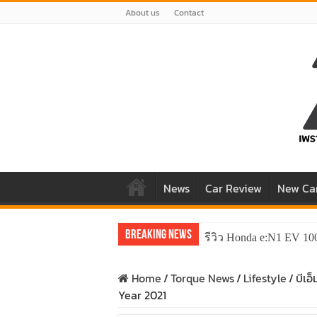
About us
Contact
News
Car Review
New Ca
Breaking News
รีวิว Honda e:N1 EV 10
Home
/
Torque News
/
Lifestyle
/
บีเอ
Year 2021