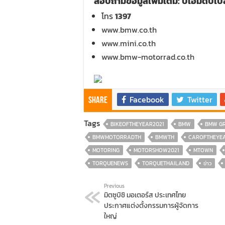
สอบถามข้อมูลเพิ่มเติม: บีเอ็มดับเบ
โทร
1397
www.bmw.co.th
www.mini.co.th
www.bmw-motorrad.co.th
Facebook
Twitter
Share
Tags
BIKEOFTHEYEAR2021
BMW
BMW GR
BMWMOTORRADTH
BMWTH
CAROFTHEYEA
MOTORING
MOTORSHOW2021
MTOWN
TORQUENEWS
TORQUETHAILAND
ข่าว
Previous
มิตซูบิชิ มอเตอร์ส ประเทศไทย
ประกาศแต่งตั้งกรรมการผู้จัดการ
ใหญ่