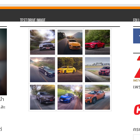
Test Drive Image
Fol
เพร
นำ
และ
่
ครบ