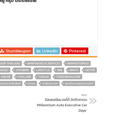
ิลยู กรุ๊ป ประเทศไทย
Stumbleupon
LinkedIn
Pinterest
OUP THAILAND
BMWFINANCIALSERVICES
BMWMOTORRAD
R2021
JOYISBMW
LIFESTYLE
MINI
MINITH
MOTOR
ONLINE
THAILAND
TORQUE
TORQUEMAGAZINE
ข่าวประชาสัมพันธ์
ข่าวรถ
ข่าวในประเทศ
สุนทรียภาพแห่งการขับขี่
Next
มิลเลนเนียม ออโต้ จัดกิจกรรม
‘Millennium Auto Executive Car
Days’