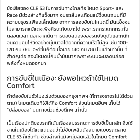
ข้อเสียของ CLE 53 ในการขับทางไกลคือ โหมด Sport+ และ
Race มีช่วงล่างที่แข็งมาก จนรถสั่นสะเทือนแม้วิ่งบนถนนที่มี
ความขรุขระเพียงเล็กน้อย จากการลองขับในโหมดนี้ มันแข็งจน
ไม่สามารถแม้แต่จะพิงศีรษะกับเบาะได้ เพราะรถกระแทกกระทั้น
ตลอดเวลา นอกจากนั้น การตอบสนองของรถยังดุดันและหนัก
จนควบคุมให้วิ่งอย่างนุ่มนวลได้ยากที่ความเร็วไม่สูง เช่น 100-
120 กม./ชม. จะดีขึ้นก็ต่อเมื่อเลย 140 กม./ชม.ไปแล้วเท่านั้น ที่
สำคัญคือ สองโหมดนี้กินน้ำมันมากเพราะระบบจะปลดปล่อย
พลังทั้งหมดออกมา
การขับขี่ในเมือง: ยังพอไหวถ้าใช้โหมด
Comfort
ถ้าต้องขับในชั่วโมงเร่งด่วนของกรุงเทพฯ (ที่การจราจรไม่ได้ด่วน
ตาม) โหมดเดียวที่ใช้ได้คือ Comfort ส่วนโหมดอื่นๆ เก็บไว้
“ปล่อยของ” บนทางด่วนช่วงดึกๆ เท่านั้น
เป็นเรื่องปกติของรถที่เน้นเรื่องสมรรถนะการขับขี่เป็นหลัก จึงใช้
งานในเมืองได้แต่แน่นอนว่าไม่ขับเพลินนั่งสบายแบบรถตลาด
CLE 53 ก็เช่นกัน ช่วงล่างที่แม้จะนุ่มสุดแล้วในโหมด Comfort