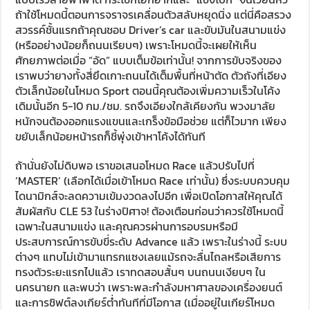
ถ้าใช้โหมดนี้ตอนการจราจรเคลื่อนตัวสลับหยุดนิ่ง แต่นี่คือสรวง
สวรรค์ชั้นแรกถ้าคุณชอบ Driver’s car และขับมันในสนามแข่ง
(หรืออย่างน้อยก็ถนนเรียบๆ) เพราะโหมดนี้จะเผยให้เห็น
ศักยภาพต่อเมื่อ “อัด” แบบเต็มข้อเท่านั้น! จากการขับจริงของ
เราพบว่ายางทั้งสี่ยึดเกาะถนนได้เต็มพื้นที่หน้าตัด ตัวถังที่เอียง
ตัวเล็กน้อยในโหมด Sport ตอนนี้คุณต้องเพิ่มความเร็วในโค้ง
เดิมนั้นอีก 5-10 กม./ชม. รถจึงเอียงใกล้เคียงกัน พวงมาลัย
หนักจนต้องออกแรงแขนและเกร็งข้อมือช่วย แต่ก็ไวมาก เพียง
ขยับเล็กน้อยหน้ารถก็ชี้พุ่งเข้าหาโค้งได้ทันที
ถ้านั่นยังไม่ดิบพอ เราขอเสนอโหมด Race แล้วปรับไปที่
‘MASTER’ (เลือกได้เมื่อเข้าโหมด Race เท่านั้น) ซึ่งระบบควบคุม
ไดนามิกส์จะลดความเข้มงวดลงไปอีก เพื่อเปิดโอกาสให้คุณได้
สัมผัสกับ CLE 53 ในร่างปิศาจ! ต้องเตือนก่อนว่าควรใช้โหมดนี้
เฉพาะในสนามแข่ง และคุณควรผ่านการอบรมหรือมี
ประสบการณ์การขับขี่ระดับ Advance แล้ว เพราะในร่างนี้ ระบบ
ต่างๆ แทบไม่เข้ามาแทรกแซงเลยแม้รถจะลื่นไถลหรือเสียการ
ทรงตัวระยะแรกไปแล้ว เราทดสอบสั้นๆ บนถนนเงียบๆ ใน
นครนายก และพบว่า เพราะพละกำลังมหาศาลของเครื่องยนต์
และการชิฟต์ลงเกียร์ต่ำทันทีที่มีโอกาส (เมื่ออยู่ในเกียร์โหมด