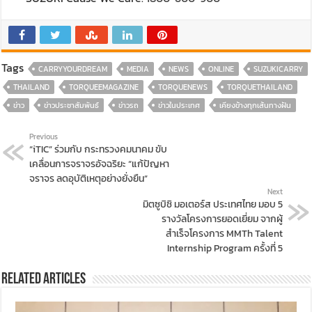
Tags
CARRYYOURDREAM
MEDIA
NEWS
ONLINE
SUZUKICARRY
THAILAND
TORQUEEMAGAZINE
TORQUENEWS
TORQUETHAILAND
ข่าว
ข่าวประชาสัมพันธ์
ข่าวรถ
ข่าวในประเทศ
เคียงข้างทุกเส้นทางฝัน
Previous
“iTIC” ร่วมกับ กระทรวงคมนาคม ขับ
เคลื่อนการจราจรอัจฉริยะ “แก้ปัญหา
จราจร ลดอุบัติเหตุอย่างยั่งยืน”
Next
มิตซูบิชิ มอเตอร์ส ประเทศไทย มอบ 5
รางวัลโครงการยอดเยี่ยม จากผู้
สำเร็จโครงการ MMTh Talent
Internship Program ครั้งที่ 5
Related Articles