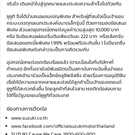
จริงใจ เดินหน้าไปสู่จุดหมายและประสบความสำเร็จไปด้วยกัน
ซูซูกิ จึงได้นำเสนอแคมเปญพิเศษ สำหรับผู้ที่สนใจเป็นเจ้าของ
กระบะบรรทุกอเนกประสงค์ขนาดเล็กรุ่นนี้ ด้วยการมอบข้อเสนอ
พิเศษ ส่วนลดอุปกรณ์ตกแต่งมูลค่ารวมสูงสุด 10,000 บาท
หรือ รับข้อเสนอผ่อนเริ่มต้นเพียงวันละ 222 บาท หรือเลือกรับ
ข้อเสนอดอกเบี้ยพิเศษ 1.99% พร้อมฟรีประกันชั้น 1 ในปีแรกซึ่ง
ข้อเสนอพิเศษดังกล่าวจะเป็นการคิดรวมกับ
อุปกรณ์ตกแต่งรถเรียบร้อยแล้ว (ตามเงื่อนไขที่บริษัทฯที่
กำหนด) อีกทั้งเรายังมีพันธมิตรเป็นสถาบันการเงินชั้นนำของ
ประเทศเข้ามาร่วมเป็นเอ็กซ์คลูซีฟลีสซิ่ง ช่วยเรื่องการอนุมัติสิน
เชื่อให้มีความหลากหลายและช่วยให้ลูกค้าเป็นเจ้าของรถยนต์
ซูซูกิได้สะดวกยิ่งขึ้น โดยลูกค้าที่สนใจสามารถติดต่อสอบถาม
ได้ที่โชว์รูมรถยนต์ซูซูกิทั่วประเทศ
ช่องทางการติดต่อ
www.suzuki.co.th
www.facebook.com/officialsuzukimotorthailand
SUZUKI Cause We Care:
1800-600-900