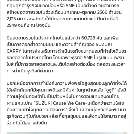
กลุ่มลูกค้าธุรกิจขนาดย่อมหรือ SME เป็นอย่างดี จนสามารถ
สร้างยอดขายรวมในช่วงเดือนมกราคม-ตุลาคม 2566 จำนวน
2,125 คัน และผลักดันให้มียอดขายรวมนับตั้งแต่เปิดตัวเมื่อปี
2549 จนถึง ณ ปัจจุบัน
มียอดขายรวมในประเทศไทยไปแล้วกว่า 60,728 คัน และเพื่อ
เป็นการตอกย้ำความนิยม และความสำคัญของ SUZUKI
CARRY ในการส่งเสริมการดำเนินธุรกิจขนาดย่อมที่กำลังเติบโต
ของตลาดในประเทศไทย โดยเฉพาะธุรกิจ SME ในรูปแบบแฟรน
ไชส์ ที่มีการขยายตลาดและเติบโตอย่างต่อเนื่อง ตลอดระยะเวลา
การดำเนินธุรกิจที่ผ่านมา
นอกเหนือจากการคำนึงถึงความพึงพอใจสูงสุดของลูกค้าที่จะได้
ใช้ผลิตภัณฑ์ที่มีคุณภาพดีและมีคุ้มค่าในทุกด้านแล้ว “ซูซูกิ” ยังมี
ความมุ่งมั่นที่จะเข้าไปเป็นส่วนหนึ่งในการตอบแทนสังคมไทย
ผ่านแคมเปญ “SUZUKI Cause We Care-เหนือกว่าความใส่ใจ
คือความเข้าใจทุกความต้องการ” จึงเป็นความมุ่งหวังที่จะพัฒนา
ธุรกิจควบคู่ไปกับช่วยเหลือเกื้อกูลชุมชนและสังคมให้สามารถอยู่
ร่วมกันได้อย่างยั่งยืน