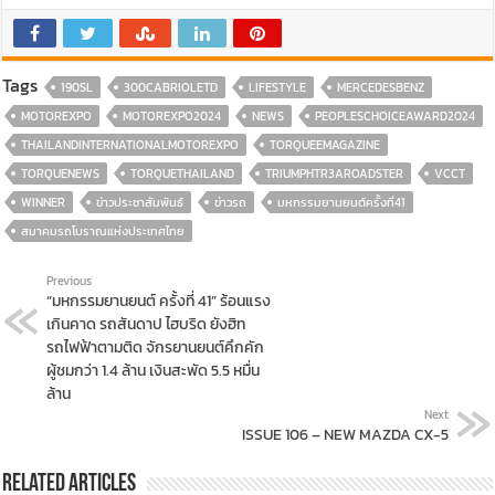
Tags
190SL
300CABRIOLETD
LIFESTYLE
MERCEDESBENZ
MOTOREXPO
MOTOREXPO2024
NEWS
PEOPLESCHOICEAWARD2024
THAILANDINTERNATIONALMOTOREXPO
TORQUEEMAGAZINE
TORQUENEWS
TORQUETHAILAND
TRIUMPHTR3AROADSTER
VCCT
WINNER
ข่าวประชาสัมพันธ์
ข่าวรถ
มหกรรมยานยนต์ครั้งที่41
สมาคมรถโบราณแห่งประเทศไทย
Previous
“มหกรรมยานยนต์ ครั้งที่ 41” ร้อนแรง
เกินคาด รถสันดาป ไฮบริด ยังฮิท
รถไฟฟ้าตามติด จักรยานยนต์คึกคัก
ผู้ชมกว่า 1.4 ล้าน เงินสะพัด 5.5 หมื่น
ล้าน
Next
ISSUE 106 – NEW MAZDA CX-5
Related Articles