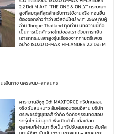
รีวิว ทดลองขับ ISUZU D-MAX HI-LANDER
2.2 Ddi M A/T “THE ONE & ONLY” กระบะยก
สูงที่สมดุลที่สุดสำหรับการใช้งานจริง ก่อนอื่น
ต้องขอกล่าวคำว่า สวัสดีปีใหม่ พ.ศ. 2569 กับผู้
อ่าน Torque Thailand ทุกท่าน บทความนี้ถือ
เป็นการเปิดศักราชใหม่ของเรา ด้วยการหยิบ
เอารถกระบะยกสูงรุ่นเรือธงจากค่ายตรีเพชร
อย่าง ISUZU D-MAX HI-LANDER 2.2 Ddi M
หม่ บนเส้นทาง นครพนม–สกลนคร
คาราวานอีซูซุ Ddi MAXFORCE ทริปทดสอบ
จริง รับลมหนาว สัมผัสออนซอนอีสาน บริษัท
ตรีเพชรอีซูซุเซลส์ จำกัด จัดกิจกรรมทดสอบ
รถรุ่นใหม่ล่าสุดที่เพิ่งเปิดตัวไปเมื่อเดือน
ตุลาคมที่ผ่านมา ซึ่งเป็นทริปรับลมหนาว สัมผัส
เสน่ห์อีสานในเส้นทาง นครพนม – สกลนคร