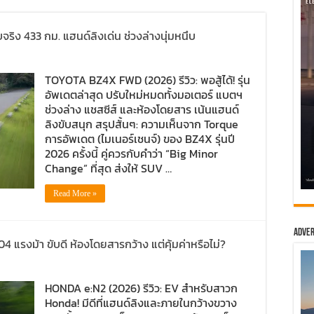
ิง 433 กม. แฮนด์ลิงเด่น ช่วงล่างนุ่มหนึบ
TOYOTA BZ4X FWD (2026) รีวิว: พอสู้ได้! รุ่น
อัพเดตล่าสุด ปรับใหม่หมดทั้งมอเตอร์ แบตฯ
ช่วงล่าง แชสซีส์ และห้องโดยสาร เน้นแฮนด์
ลิงขับสนุก สรุปสั้นๆ: ความเห็นจาก Torque
การอัพเดต (ไมเนอร์เชนจ์) ของ BZ4X รุ่นปี
2026 ครั้งนี้ คู่ควรกับคำว่า “Big Minor
Change” ที่สุด ส่งให้ SUV …
Read More »
Adver
4 แรงม้า ขับดี ห้องโดยสารกว้าง แต่คุ้มค่าหรือไม่?
HONDA e:N2 (2026) รีวิว: EV สำหรับสาวก
Honda! มีดีที่แฮนด์ลิงและภายในกว้างขวาง