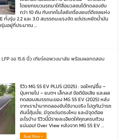
โดยยกขบวนรถมาให้สื่อมวลชนได้ทดลองขับ
กว่า 10 คัน กับเทคโนโลยีเครื่องยนต์ดีเซลแห่ง
ั้งรุ่น 2.2 และ 3.0 สมรรถนะแรงจัด แต่ประหยัดน้ำมัน
ุ่นอยู่ที่ประมาณ …
ต LFP จอ 15.6 นิ้ว เกียร์คอพวงมาลัย พร้อมผลทดสอบ
รีวิว MG S5 EV PLUS (2025) : จอใหญ่ขึ้น –
ปุ่มหายไป – แบตฯ เล็กลง! ข้อดีข้อเสีย และผล
ทดสอบสมรรถนะของ MG S5 EV (2025) หลัง
จากเรานำมาทดลองขับใช้งานจริง ไปดูกันว่ารถ
คันนี้คุ้มมั้ย, มีจุดเด่นตรงไหน และมีจุดด้อย
อะไรบ้าง รีวิวนี้มีรายละเอียดให้คุณครบถ้วน
แน่นอน! Over View หลังจาก MG S5 EV …
Read More »